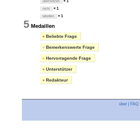
× 1
übersetzen
× 1
nicht
× 1
tabellen
5
Medaillen
●
Beliebte Frage
●
Bemerkenswerte Frage
●
Hervorragende Frage
●
Unterstützer
●
Redakteur
über
|
FAQ