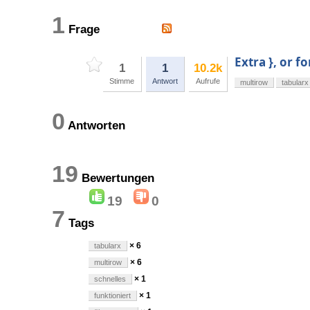
1
Frage
Extra }, or 
1
1
10.2k
Stimme
Antwort
Aufrufe
multirow
tabularx
0
Antworten
19
Bewertungen
19
0
7
Tags
× 6
tabularx
× 6
multirow
× 1
schnelles
× 1
funktioniert