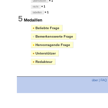
× 1
übersetzen
× 1
nicht
× 1
tabellen
5
Medaillen
●
Beliebte Frage
●
Bemerkenswerte Frage
●
Hervorragende Frage
●
Unterstützer
●
Redakteur
über
|
FAQ