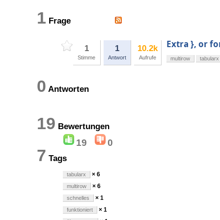
1
Frage
Extra }, or 
1
1
10.2k
Stimme
Antwort
Aufrufe
multirow
tabularx
0
Antworten
19
Bewertungen
19
0
7
Tags
× 6
tabularx
× 6
multirow
× 1
schnelles
× 1
funktioniert