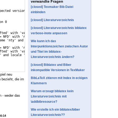
verwandte Fragen
[closed] Texmaker Bib Datei
pected version 2.7
einbinden
[closed] Literaturverzeichnis
on 0
[closed] Literaturverzeichnis biblatex
fted' with 'variable = non-ignorable'
verbose-inote anpassen
= NFD' with 'normalization = prenormalized'
eme 'nty' and locale 'de-DE'
Wie kann ich das
Interpunktionszeichen zwischen Autor
= NFD' with 'normalization = prenormalized'
fted' with 'variable = non-ignorable'
und Titel im biblatex-
' and locale 'de-DE'
Literaturverzeichnis ändern?
[closed] Biblatex und Biber
inkompatible Versionen in TexMaker
piel neu
BibLaTeX zitieren mit Index in eckigen
n bezieht, die im
Klammern
Warum erzeugt biblatex kein
en - weder das
Literaturverzeichnis mit
\addbibresource?
Wie erstelle ich ein biblatex/biber
Literaturverzeichnis??
16:14