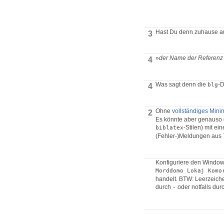
Hast Du denn zuhause a
3
»
der Name der Referenz i
4
Was sagt denn die
-D
blg
4
Ohne
vollständiges Mini
2
Es könnte aber genauso g
-Stilen) mit e
biblatex
(Fehler-)Meldungen aus
Konfiguriere den Window
Morddomo Lokaj Komo
handelt. BTW: Leerzeiche
durch
oder notfalls dur
-