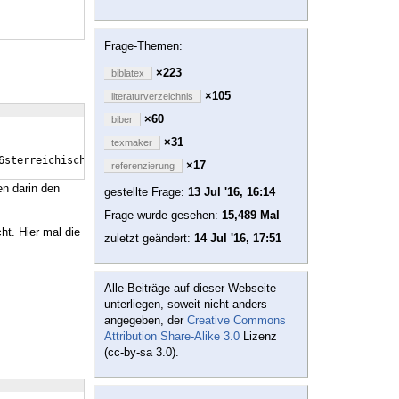
Frage-Themen:
×223
biblatex
×105
literaturverzeichnis
×60
biber
×31
texmaker
6sterreichische_Ansatz}
×17
referenzierung
en darin den
gestellte Frage:
13 Jul '16, 16:14
Frage wurde gesehen:
15,489 Mal
ht. Hier mal die
zuletzt geändert:
14 Jul '16, 17:51
Alle Beiträge auf dieser Webseite
unterliegen, soweit nicht anders
angegeben, der
Creative Commons
Attribution Share-Alike 3.0
Lizenz
(cc-by-sa 3.0).