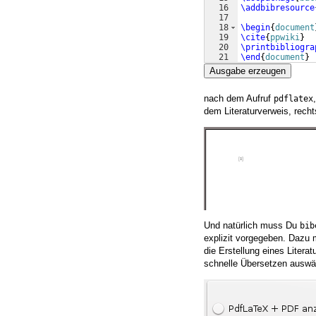
16
\addbibresource
17
18
\begin
{
document
19
\cite
{
ppwiki
}
20
\printbibliogra
21
\end
{
document
}
Ausgabe erzeugen
nach dem Aufruf
pdflatex
dem Literaturverweis, recht
Und natürlich muss Du
bib
explizit vorgegeben. Dazu
die Erstellung eines Liter
schnelle Übersetzen ausw