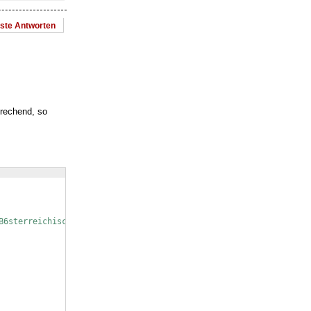
este Antworten
prechend, so
B6sterreichische_Ansatz}