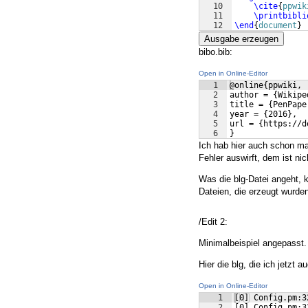
10
\cite
{
ppwik
11
\printbibli
12
\end
{
document
}
Ausgabe erzeugen
bibo.bib:
Open in Online-Editor
1
@online{ppwiki,
2
author = {Wikipe
3
title = {PenPape
4
year = {2016},
5
url = {https://d
6
}
Ich hab hier auch schon mal
Fehler auswirft, dem ist nic
Was die blg-Datei angeht, 
Dateien, die erzeugt wurde
/Edit 2:
Minimalbeispiel angepasst.
Hier die blg, die ich jetzt 
Open in Online-Editor
1
[0] Config.pm:3
2
[0] Config.pm:3