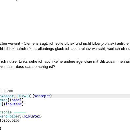
n verwirrt - Clemens sagt, ich solle bibtex und nicht biber(biblatex) aufrufen
cht bibtex aufrufen? Ist allerdings glaub ich auch relativ wurscht, weil ich eh n
die ich nutze. Links sehe ich auch keine andere irgendwie mit Bib zusammenh
von aus, dass das so richtig ist?
ersetzen:
a4paper, DIV=13
]
{
scrreprt
}
rman
]
{
babel
}
8
]
{
inputenc
}
raphie ======
kend=biber
]
{
biblatex
}
{
bibo.bib
}
}