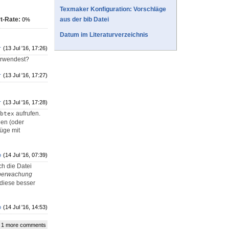
Texmaker Konfiguration: Vorschläge
t-Rate:
aus der bib Datei
0%
Datum im Literaturverzeichnis
r
(13 Jul '16, 17:26)
erwendest?
r
(13 Jul '16, 17:27)
r
(13 Jul '16, 17:28)
aufrufen.
btex
nen (oder
üge mit
o
(14 Jul '16, 07:39)
h die Datei
berwachung
 diese besser
o
(14 Jul '16, 14:53)
 1 more comments