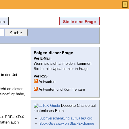
Anmelden
über
FAQ
×
fen
Stelle eine Frage
Folgen dieser Frage
Per E-Mail:
Wenn sie sich anmelden, kommen
Sie für alle Updates hier in Frage
 in der Uni
Per RSS:
Antworten
teht an dieser
Antworten und Kommentare
 eingefügt habe,
Doppelte Chance auf
kostenloses Buch:
X -> PDF-LaTeX
Buchverschenkung auf LaTeX.org
hatten auch
Book Giveaway on StackExchange