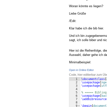
Woran könnte es liegen?
Liebe Grüße
/Edit:
Klar habe ich die bib hier.
Und ich bin zugegebenermaße
sagt, ich solle biber und ni
Hier ist die Reihenfolge, 
Auswahl, daher gehe ich da
Minimalbeispiel:
Open in Online-Editor
Code, hier editierbar zum Üb
1
\documentclass
[
2
\usepackage
[
nge
3
\usepackage
[
utf
4
5
% ===== Bibliog
6
\usepackage
[
bac
7
\addbibresource
8
9
\begin
{
document