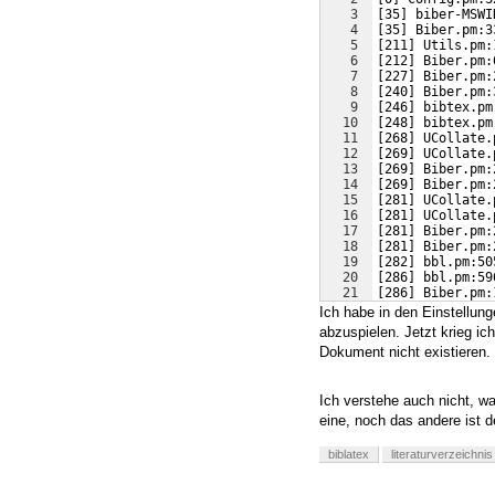
3
[35] biber-MSWI
4
[35] Biber.pm:3
5
[211] Utils.pm:
6
[212] Biber.pm:
7
[227] Biber.pm:
8
[240] Biber.pm:
9
[246] bibtex.pm
10
[248] bibtex.pm
11
[268] UCollate.
12
[269] UCollate.
13
[269] Biber.pm:
14
[269] Biber.pm:
15
[281] UCollate.
16
[281] UCollate.
17
[281] Biber.pm:
18
[281] Biber.pm:
19
[282] bbl.pm:50
20
[286] bbl.pm:59
21
[286] Biber.pm:
Ich habe in den Einstellung
abzuspielen. Jetzt krieg ich
Dokument nicht existieren.
Ich verstehe auch nicht, wa
eine, noch das andere ist 
biblatex
literaturverzeichnis