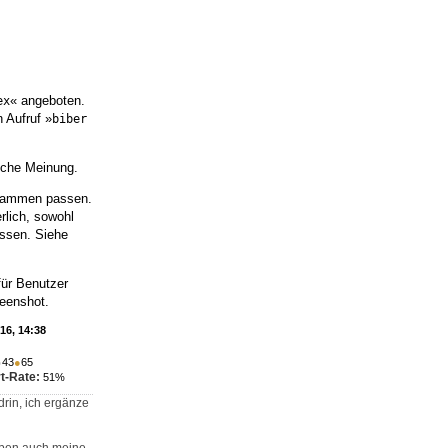
« angeboten.
ex
 Aufruf »
biber 
liche Meinung.
usammen passen.
rlich, sowohl
assen. Siehe
für Benutzer
reenshot.
'16, 14:38
●
43
●
65
t-Rate:
51%
drin, ich ergänze