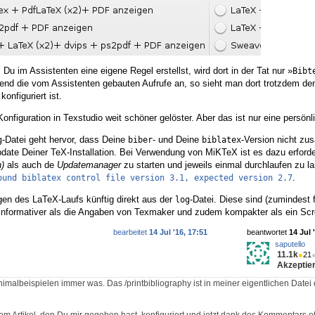
s Du im Assistenten eine eigene Regel erstellst, wird dort in der Tat nur »
Bibt
nd die vom Assistenten gebauten Aufrufe an, so sieht man dort trotzdem den
onfiguriert ist.
onfiguration in Texstudio weit schöner gelöster. Aber das ist nur eine persön
-Datei geht hervor, dass Deine
- und Deine
-Version nicht z
g
biber
biblatex
date Deiner TeX-Installation. Bei Verwendung von MiKTeX ist es dazu erforde
)
als auch de
Updatemanager
zu starten und jeweils einmal durchlaufen zu l
.
ound biblatex control file version 3.1, expected version 2.7
gen des LaTeX-Laufs künftig direkt aus der
-Datei. Diese sind (zumindest 
log
e informativer als die Angaben von Texmaker und zudem kompakter als ein Sc
bearbeitet
14 Jul '16, 17:51
beantwortet
14 Jul 
saputello
11.1k
●
21
Akzeptier
imalbeispielen immer was. Das /printbibliography ist in meiner eigentlichen Datei 