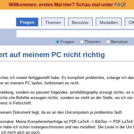
Willkommen, erstes Mal hier? Schau mal unter
FAQ
!
Fragen
Themen
Benutzer
Medaillen
Of
Fragen
Themen
Benutzer
ert auf meinem PC nicht richtig
hes ich soweit fertiggestellt habe. Es kompiliert problemlos, solange ich das
er an meinem PC laufen, funktioniert es nicht.
ldung, sondern es passiert folgendes: printbibliography erzeugt nichts, es s
liche cite-Befehle erzeugen nichts, sondern es steht an der Stelle, wo ich sie
enz in Fettschrift.
meinem Dokument liegt, da es an den Unicomputern ja problemlos läuft.
Texmaker. Meine Kompilierreihenfolge ist PDF-LaTeX -> BibTex -> PDF-LaTe
 habe ich schon runtergeschmissen und neu installiert. Die Leute in der Uni 
ich mich jetzt an euch.