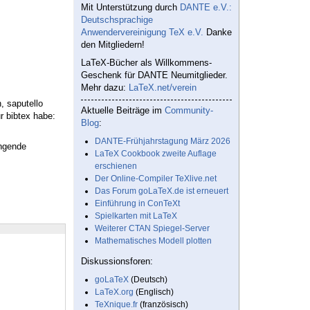
Mit Unterstützung durch
DANTE e.V.:
Deutschsprachige
Anwendervereinigung TeX e.V.
Danke
den Mitgliedern!
LaTeX-Bücher als Willkommens-
Geschenk für DANTE Neumitglieder.
Mehr dazu:
LaTeX.net/verein
, saputello
Aktuelle Beiträge im
Community-
ur bibtex habe:
Blog
:
DANTE-Frühjahrstagung März 2026
ängende
LaTeX Cookbook zweite Auflage
erschienen
Der Online-Compiler TeXlive.net
Das Forum goLaTeX.de ist erneuert
Einführung in ConTeXt
Spielkarten mit LaTeX
Weiterer CTAN Spiegel-Server
Mathematisches Modell plotten
Diskussionsforen:
goLaTeX
(Deutsch)
LaTeX.org
(Englisch)
TeXnique.fr
(französisch)