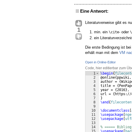
Eine Antwort:
Literaturverweise gibt es nu
1
min. ein
- oder
\cite
\
ein Literaturverzeichn
Die erste Bedingung ist bei
erhält man mit dem
VM nac
Open in Online-Editor
Code, hier editierbar zum Üb
1
\begin
{
filecont
2
@online
{
ppwiki,
3
author = 
{
Wikip
4
title = 
{
PenPap
5
year = 
{
2016
}
,
6
url = 
{
https://
7
}
8
\end
{
fileconten
9
10
\documentclass
[
11
\usepackage
[
nge
12
\usepackage
[
utf
13
14
% ===== Bibliog
15
\usepackage
[
bac