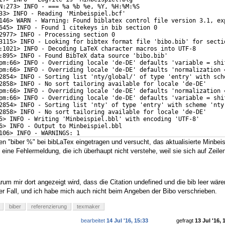
N:273> INFO - === %a %b %e, %Y, %H:%M:%S
33> INFO - Reading 'Minbeispiel.bcf'
146> WARN - Warning: Found biblatex control file version 3.1, ex
645> INFO - Found 1 citekeys in bib section 0
2977> INFO - Processing section 0
3115> INFO - Looking for bibtex format file 'bibo.bib' for secti
:1021> INFO - Decoding LaTeX character macros into UTF-8
:895> INFO - Found BibTeX data source 'bibo.bib'
pm:66> INFO - Overriding locale 'de-DE' defaults 'variable = shi
pm:66> INFO - Overriding locale 'de-DE' defaults 'normalization 
2854> INFO - Sorting list 'nty/global/' of type 'entry' with sch
2858> INFO - No sort tailoring available for locale 'de-DE'
pm:66> INFO - Overriding locale 'de-DE' defaults 'normalization 
pm:66> INFO - Overriding locale 'de-DE' defaults 'variable = shi
2854> INFO - Sorting list 'nty' of type 'entry' with scheme 'nty
2858> INFO - No sort tailoring available for locale 'de-DE'
5> INFO - Writing 'Minbeispiel.bbl' with encoding 'UTF-8'
6> INFO - Output to Minbeispiel.bbl
106> INFO - WARNINGS: 1
en "biber %" bei bibLaTex eingetragen und versucht, das aktualisierte Minbeis
 eine Fehlermeldung, die ich überhaupt nicht verstehe, weil sie sich auf Zeile
rum mir dort angezeigt wird, dass die Citation undefined und die bib leer wär
der Fall, und ich habe mich auch nicht beim Angeben der Bibo verschrieben.
biber
referenzierung
texmaker
bearbeitet
14 Jul '16, 15:33
gefragt
13 Jul '16, 