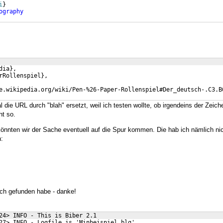
i
}
ography
dia},
rRollenspiel},
e.wikipedia.org/wiki/Pen-%26-Paper-Rollenspiel#Der_deutsch-.C3.B
 die URL durch "blah" ersetzt, weil ich testen wollte, ob irgendeins der Zeich
ht so.
könnten wir der Sache eventuell auf die Spur kommen. Die hab ich nämlich nic
n:
auch gefunden habe - danke!
24> INFO - This is Biber 2.1
27> INFO - Logfile is 'Minbeispiel.blg'