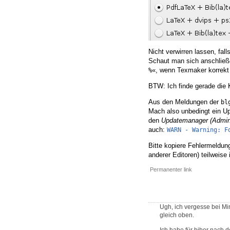
Nicht verwirren lassen, fall
Schaut man sich anschließe
«, wenn Texmaker korrekt k
%
BTW: Ich finde gerade die K
Aus den Meldungen der
bl
Mach also unbedingt ein Up
den
Updatemanager (Admin
auch:
WARN - Warning: F
Bitte kopiere Fehlermeldun
anderer Editoren) teilweis
Permanenter link
Ugh, ich vergesse bei Min
gleich oben.