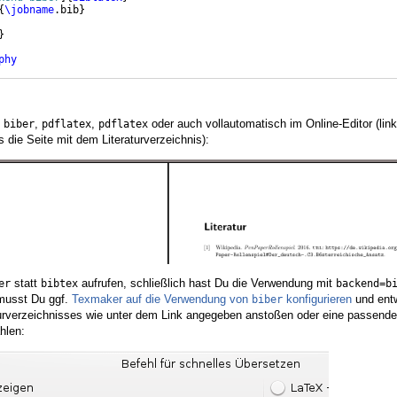
{
\jobname
.bib
}
}
phy
,
,
,
oder auch vollautomatisch im Online-Editor (link
biber
pdflatex
pdflatex
s die Seite mit dem Literaturverzeichnis):
statt
aufrufen, schließlich hast Du die Verwendung mit
er
bibtex
backend=b
 musst Du ggf.
Texmaker auf die Verwendung von
konfigurieren
und entw
biber
aturverzeichnisses wie unter dem Link angegeben anstoßen oder eine passende
ählen: