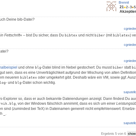
Brennil
21
●
2
●
3
●
5
Akzeptier
uch Deine bib-Datei?
cgniede
n Fettschrift
« – bist Du sicher, dass Du
und nicht
(mit
) v
bibtex
biber
biblatex
cgniede
atei?
cgniede
malbeispiel
und ohne
-Datei blind im Nebel gestochert: Du musst
statt
blg
biber
bi
ut sein, dass es eine Unverträglichkeit aufgrund der Mischung von alten Definitio
inem neueren
oder umgekehrt gibt. Deshalb wäre ein VM, sowie ggf. Ausz
biblatex
- und
-Datei schon wichtig.
log
blg
saputell
s-Explorer so, dass er auch bekannte Dateiendungen anzeigt. Dann findest Du auc
, von der Windows fälschlich annimmt, dass es sich um einer
Leistungsü
rnik.blg
n sind (zumindest bei TeX) in Dateinamen generell nicht empfehlenswert. Ersetze
ch
.
_
saputell
Ergebnis 5 von 6
show