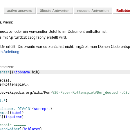
active answers
älteste Antworten
neueste Antworten
Beliebt
r, wenn:
- oder ein verwandter Befehle im Dokument enthalten ist,
nocite
is mit
erstellt wird.
\printbibliography
 Dir erfüllt. Die zweite war es zunächst nicht. Ergänzt man Deinen Code ents
h Anleitung
:
ersetzen:
ents*
}
{
\jobname
.bib
}
edia
}
,
erRollenspiel
}
,
de.wikipedia.org/wiki/Pen-
%26-Paper-Rollenspiel#Der_deutsch-.C3.
ts*
}
a4paper, DIV=13
]
{
scrreprt
}
rman
]
{
babel
}
8
]
{
inputenc
}
raphie ======
kend=biber
]
{
biblatex
}