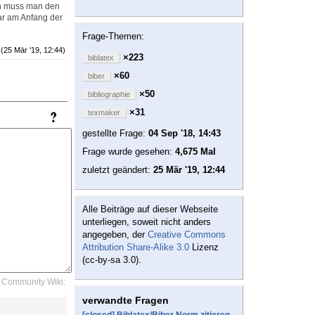
nn muss man den
ar am Anfang der
Frage-Themen:
(25 Mär '19, 12:44)
×223
biblatex
×60
biber
×50
bibliographie
×31
texmaker
gestellte Frage:
04 Sep '18, 14:43
Frage wurde gesehen:
4,675 Mal
zuletzt geändert:
25 Mär '19, 12:44
Alle Beiträge auf dieser Webseite
unterliegen, soweit nicht anders
angegeben, der
Creative Commons
Attribution Share-Alike 3.0
Lizenz
(cc-by-sa 3.0).
Community Wiki:
verwandte Fragen