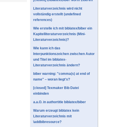
[closed] Biblatex/Biber Norm zitieren
Literaturverzeichnis wird nicht
vollständig erstellt (undefined
references)
Wie erstelle ich mit biblatex/biber ein
Kapitelliteraturverzeichnis (Mini-
Literaturverzeichnis)?
Wie kann ich das
Interpunktionszeichen zwischen Autor
und Titel im biblatex-
Literaturverzeichnis ändern?
biber warning: "comma(s) at end of
name" – woran liegt's?
[closed] Texmaker Bib Datei
einbinden
a.a.O. in authortitle biblatex/biber
Warum erzeugt biblatex kein
Literaturverzeichnis mit
\addbibresource?