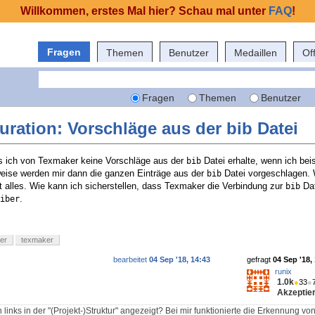
Willkommen, erstes Mal hier? Schau mal unter
FAQ
!
Fragen
Themen
Benutzer
Medaillen
Of
Fragen
Themen
Benutzer
ration: Vorschläge aus der bib Datei
s ich von Texmaker keine Vorschläge aus der
Datei erhalte, wenn ich bei
bib
eise werden mir dann die ganzen Einträge aus der
Datei vorgeschlagen. 
bib
rt alles. Wie kann ich sicherstellen, dass Texmaker die Verbindung zur
Dat
bib
.
iber
ber
texmaker
bearbeitet
04 Sep '18, 14:43
gefragt
04 Sep '18,
runix
1.0k
●
33
●
Akzeptier
 links in der "(Projekt-)Struktur" angezeigt? Bei mir funktionierte die Erkennung 