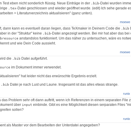
 Test eben nicht sonderlich flüssig. Neue Einträge in der
-Datei wurden immer
.bib
örige
-Datei geschlossen und wieder geöffnet wurde. (edit) Ich sehe gerade e
.tex
rbeiten > Literaturverzeichnis aktualisieren" (ganz unten).
moewe
lft, dann kann es eventuell daran liegen, dass TeXmaker in Deinem Code die
D
.bib
 aber in der "Struktur" keine
-Datei angezeigt werden. Bei mir hat aber das bei 
.bib
anstandslos funktioniert. Um das näher zu untersuchen, wäre es notw
bresource
kennt und wie Dein Code aussieht.
moewe
 wird die
Datei aufgeführt.
.bib
im Dokument immer verwendet.
ource
aktualisieren" hat leider nicht das erwünschte Ergebnis erzielt.
e
Datei je nach Lust und Laune. Insgesamt ist das alles etwas strange.
.bib
runix
ss das Problem sehr oft dann auftritt, wenn ich Referenzen in einem separaten File 
dokument über
einbinde. Gibt es eine Möglichkeit diesen serparaten Files "mi
input
greifen sollen?
runix
ent als Master vor dem Bearbeiten der Unterdatei angegeben?