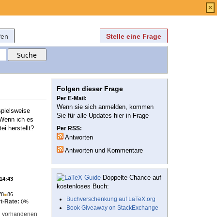
Anmelden
über
FAQ
×
fen
Stelle eine Frage
Folgen dieser Frage
Per E-Mail:
Wenn sie sich anmelden, kommen
spielsweise
Sie für alle Updates hier in Frage
Wenn ich es
ei herstellt?
Per RSS:
Antworten
Antworten und Kommentare
Doppelte Chance auf
 14:43
kostenloses Buch:
78
●
86
Buchverschenkung auf LaTeX.org
t-Rate:
0%
Book Giveaway on StackExchange
von vorhandenen