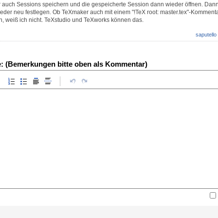
auch Sessions speichern und die gespeicherte Session dann wieder öffnen. Da
ieder neu festlegen. Ob TeXmaker auch mit einem "!TeX root: master.tex"-Komment
, weiß ich nicht. TeXstudio und TeXworks können das.
saputello
e: (Bemerkungen bitte oben als Kommentar)