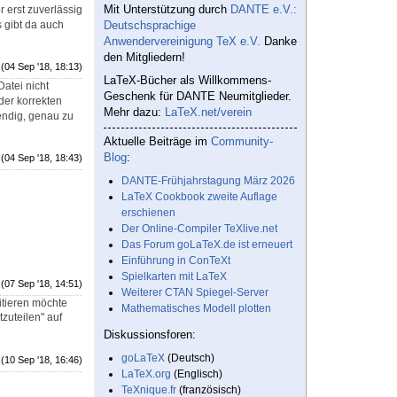
Mit Unterstützung durch
DANTE e.V.:
 erst zuverlässig
s gibt da auch
Deutschsprachige
Anwendervereinigung TeX e.V.
Danke
den Mitgliedern!
(04 Sep '18, 18:13)
LaTeX-Bücher als Willkommens-
atei nicht
Geschenk für DANTE Neumitglieder.
der korrekten
Mehr dazu:
LaTeX.net/verein
endig, genau zu
Aktuelle Beiträge im
Community-
Blog
:
(04 Sep '18, 18:43)
DANTE-Frühjahrstagung März 2026
LaTeX Cookbook zweite Auflage
erschienen
Der Online-Compiler TeXlive.net
Das Forum goLaTeX.de ist erneuert
Einführung in ConTeXt
Spielkarten mit LaTeX
(07 Sep '18, 14:51)
Weiterer CTAN Spiegel-Server
zitieren möchte
Mathematisches Modell plotten
tzuteilen" auf
Diskussionsforen:
goLaTeX
(Deutsch)
(10 Sep '18, 16:46)
LaTeX.org
(Englisch)
TeXnique.fr
(französisch)