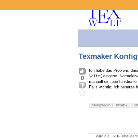
Texmaker Konfigu
Ich habe das Problem, das
eingebe. Normalerw
\cite{
0
manuell eintippe funktionie
Falls wichtig: Ich benutze
b
bibliographie
biblatex
bi
Wird die
-Datei denn
.bib