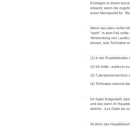
Einträgen in einem kurzen
erkannt, wenn die zugeh
einen Menüpunkt für: "Bea
Wenn das alles nichts hi
"sieht". In dem Fall sollte
Verwendung von
\addbi
wissen, was TeXmaker er
(1) In der Projektstruktur
(2) Ich hatte
\addbibres
(3) "Literaturverzeichnis 
(4) TeXmaker erkennt di
Ich habe festgestellt, da
und das dann im Haupt
welche
Datei sie zu
.bib
Ist denn das Hauptdokum