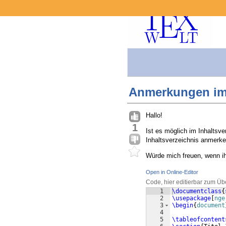
Anmerkungen im 
Hallo!
1
Ist es möglich im Inhaltsv
Inhaltsverzeichnis anmerke
Würde mich freuen, wenn ih
Open in Online-Editor
Code, hier editierbar zum Üb
1
\documentclass
{
2
\usepackage
[
nge
3
\begin
{
document
4
5
\tableofcontent