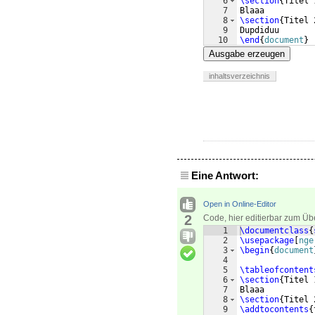
6
\section
{
Titel 
7
Blaaa
8
\section
{
Titel 
9
Dupdiduu
10
\end
{
document
}
Ausgabe erzeugen
inhaltsverzeichnis
Eine Antwort:
Open in Online-Editor
2
Code, hier editierbar zum Üb
1
\documentclass
{
2
\usepackage
[
nge
3
\begin
{
document
4
5
\tableofcontent
6
\section
{
Titel 
7
Blaaa
8
\section
{
Titel 
9
\addtocontents
{