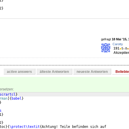
1
}
2
}
gefragt
18 Mai '15, 
Carotty
191
●
5
●
8
●
Akzeptier
active answers
älteste Antworten
neueste Antworten
Beliebt
ersetzen:
scrartcl
}
rman
]
{
babel
}
}
s
1
}
2
}
toc
}
{
\protect\textit
{
Achtung! Teile befinden sich auf