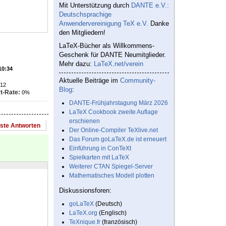
Mit Unterstützung durch
DANTE e.V.:
Deutschsprachige
Anwendervereinigung TeX e.V.
Danke
den Mitgliedern!
LaTeX-Bücher als Willkommens-
Geschenk für DANTE Neumitglieder.
Mehr dazu:
LaTeX.net/verein
10:34
Aktuelle Beiträge im
Community-
12
Blog
:
t-Rate:
0%
DANTE-Frühjahrstagung März 2026
LaTeX Cookbook zweite Auflage
erschienen
este Antworten
Der Online-Compiler TeXlive.net
Das Forum goLaTeX.de ist erneuert
Einführung in ConTeXt
Spielkarten mit LaTeX
Weiterer CTAN Spiegel-Server
Mathematisches Modell plotten
Diskussionsforen:
goLaTeX
(Deutsch)
LaTeX.org
(Englisch)
TeXnique.fr
(französisch)