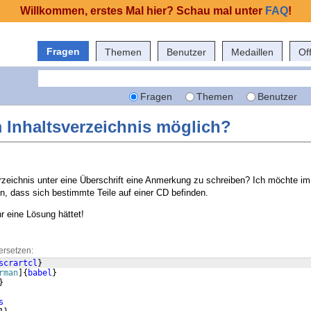
Willkommen, erstes Mal hier? Schau mal unter
FAQ
!
Fragen
Themen
Benutzer
Medaillen
Of
Fragen
Themen
Benutzer
Inhaltsverzeichnis möglich?
erzeichnis unter eine Überschrift eine Anmerkung zu schreiben? Ich möchte i
n, dass sich bestimmte Teile auf einer CD befinden.
r eine Lösung hättet!
ersetzen:
scrartcl
}
rman
]
{
babel
}
}
s