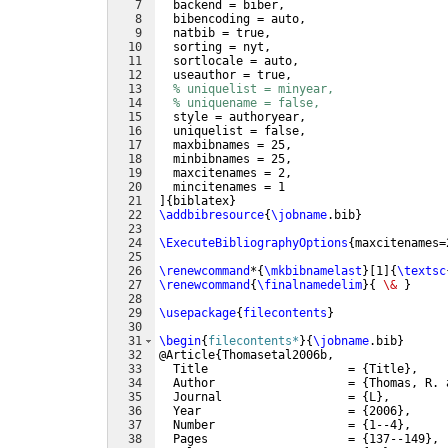
7
  backend = biber,
8
  bibencoding = auto,
9
  natbib = true,
10
  sorting = nyt,
11
  sortlocale = auto,
12
  useauthor = true,
13
% uniquelist = minyear,
14
% uniquename = false,
15
  style = authoryear,
16
  uniquelist = false,
17
  maxbibnames = 25,
18
  minbibnames = 25,
19
  maxcitenames = 2,
20
  mincitenames = 1
21
]
{
biblatex
}
22
\addbibresource
{
\jobname
.bib
}
23
24
\ExecuteBibliographyOptions
{
maxcitenames=
25
26
\renewcommand
*
{
\mkbibnamelast
}
[
1
]
{
\textsc
27
\renewcommand
{
\finalnamedelim
}
{
\&
}
28
29
\usepackage
{
filecontents
}
30
31
\begin
{
filecontents*
}
{
\jobname
.bib
}
32
@Article
{
Thomasetal2006b,
33
  Title                    = 
{
Title
}
,
34
  Author                   = 
{
Thomas, R. 
35
  Journal                  = 
{
L
}
,
36
  Year                     = 
{
2006
}
,
37
  Number                   = 
{
1--4
}
,
38
  Pages                    = 
{
137--149
}
,