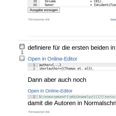
39
  Volume                   = 
{
91
}
,
40
  Owner                    = 
{
Unidentifie
41
  Timestamp                = 
{
2015.04.27
}
Ausgabe erzeugen
Permanenter link
bear
definiere für die ersten beiden in
1
Open in Online-Editor
1
author={...}
2
shortauthor={{Thomas et. al}},
Dann aber auch noch
Open in Online-Editor
1
%\renewcommand*{\mkbibnamelast}[1]{\textsc
damit die Autoren in Normalschri
Permanenter link