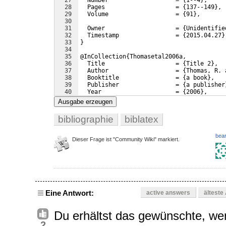
27
  Number                   = 
{
1--4
}
,
28
  Pages                    = 
{
137--149
}
,
29
  Volume                   = 
{
91
}
,
30
31
  Owner                    = 
{
Unidentifie
32
  Timestamp                = 
{
2015.04.27
}
33
}
34
35
@InCollection
{
Thomasetal2006a,
36
  Title                    = 
{
Title 2
}
,
37
  Author                   = 
{
Thomas, R. 
38
  Booktitle                = 
{
a book
}
,
39
  Publisher                = 
{
a publisher
40
  Year                     = 
{
2006
}
,
41
  Editor                   = 
{
Webster, J.
Ausgabe erzeugen
bibliographie
biblatex
bear
Dieser Frage ist "Community Wiki" markiert.
Eine Antwort:
active answers
älteste
Du erhältst das gewünschte, w
2