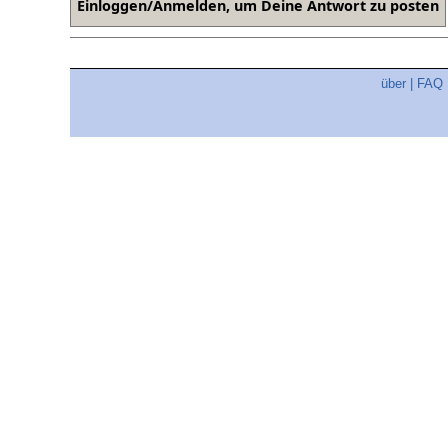
über
|
FAQ