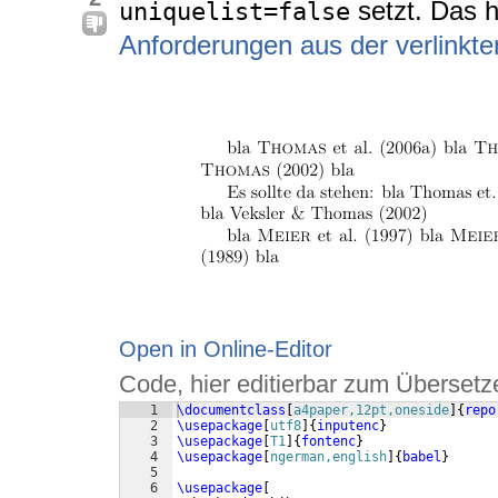
setzt. Das h
uniquelist=false
Anforderungen aus der verlinkt
Open in Online-Editor
Code, hier editierbar zum Übersetz
1
\documentclass
[
a4paper,12pt,oneside
]
{
repo
2
\usepackage
[
utf8
]
{
inputenc
}
3
\usepackage
[
T1
]
{
fontenc
}
4
\usepackage
[
ngerman,english
]
{
babel
}
5
6
\usepackage
[