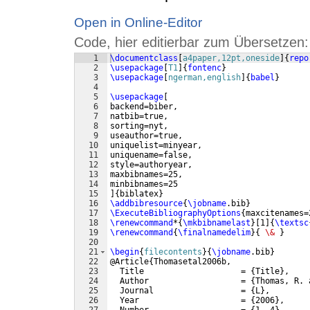
Open in Online-Editor
Code, hier editierbar zum Übersetzen:
1
\documentclass
[
a4paper,12pt,oneside
]
{
repo
2
\usepackage
[
T1
]
{
fontenc
}
3
\usepackage
[
ngerman,english
]
{
babel
}
4
5
\usepackage
[
6
backend=biber,
7
natbib=true,
8
sorting=nyt,
9
useauthor=true,
10
uniquelist=minyear,
11
uniquename=false,
12
style=authoryear,
13
maxbibnames=25,
14
minbibnames=25
15
]
{
biblatex
}
16
\addbibresource
{
\jobname
.bib
}
17
\ExecuteBibliographyOptions
{
maxcitenames=
18
\renewcommand
*
{
\mkbibnamelast
}
[
1
]
{
\textsc
19
\renewcommand
{
\finalnamedelim
}
{
\&
}
20
21
\begin
{
filecontents
}
{
\jobname
.bib
}
22
@Article
{
Thomasetal2006b,
23
  Title                    = 
{
Title
}
,
24
  Author                   = 
{
Thomas, R. 
25
  Journal                  = 
{
L
}
,
26
  Year                     = 
{
2006
}
,