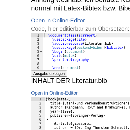
normal mit Latex-Bibtex bzw. Bib
Open in Online-Editor
Code, hier editierbar zum Übersetzen:
1
\documentclass
{
scrreprt
}
2
\usepackage
{
cite
}
3
\addbibresource
{
Literatur.bib
}
4
\usepackage
[
backend=biber
]
{
biblatex
}
5
\begin
{
document
}
6
\cite
{
matek
}
7
\printbibliography
8
9
\end
{
document
}
Ausgabe erzeugen
INHALT DER Literatur.bib
Open in Online-Editor
1
@book{matek,
2
  title={Stahl-und Verbundkonstruktionen}
3
  author={Kindmann, Rolf and Krahwinkel, 
4
  year={1999},
5
  publisher={Springer-Verlag}
6
}
7
    @article{giesserei,
8
    author  = {Dr.-Ing Thorsten Schmidt},