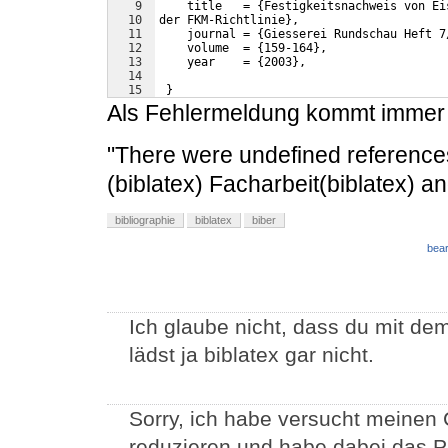
9
    title   = {Festigkeitsnachweis von Ei
10
der FKM-Richtlinie},
11
    journal = {Giesserei Rundschau Heft 7
12
    volume  = {159-164},
13
    year    = {2003},
14
15
 }
Als Fehlermeldung kommt immer 
"There were undefined references"
(biblatex) Facharbeit(biblatex) a
bibliographie
biblatex
biber
bear
Ich glaube nicht, dass du mit d
lädst ja biblatex gar nicht.
Sorry, ich habe versucht meinen 
reduzieren und habe dabei das Pa