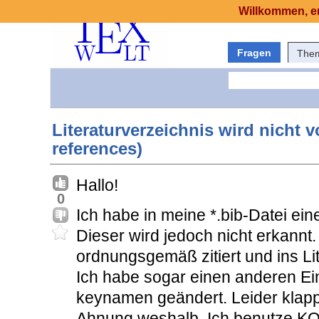
Willkommen, er
Fragen
The
Literaturverzeichnis wird nicht v
references)
Hallo!
0
Ich habe in meine *.bib-Datei ei
Dieser wird jedoch nicht erkannt
ordnungsgemäß zitiert und ins L
Ich habe sogar einen anderen Ein
keynamen geändert. Leider klappt
Ahnung weshalb. Ich benutze KO