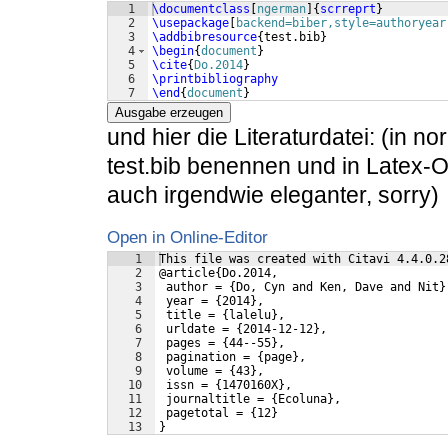
1
\documentclass
[
ngerman
]
{
scrreprt
}
2
\usepackage
[
backend=biber,style=authoryear
3
\addbibresource
{
test.bib
}
4
\begin
{
document
}
5
\cite
{
Do.2014
}
6
\printbibliography
7
\end
{
document
}
Ausgabe erzeugen
und hier die Literaturdatei: (in 
test.bib benennen und in Latex-O
auch irgendwie eleganter, sorry)
Open in Online-Editor
1
This file was created with Citavi 4.4.0.2
2
@article{Do.2014,
3
 author = {Do, Cyn and Ken, Dave and Nit}
4
 year = {2014},
5
 title = {lalelu},
6
 urldate = {2014-12-12},
7
 pages = {44--55},
8
 pagination = {page},
9
 volume = {43},
10
 issn = {1470160X},
11
 journaltitle = {Ecoluna},
12
 pagetotal = {12}
13
}