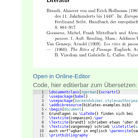
Open in Online-Editor
Code, hier editierbar zum Übersetzen:
1
\documentclass
[
ngerman
]
{
scrartcl
}
2
\usepackage
{
babel
}
3
\usepackage
[
backend=biber,style=authoryea
4
\addbibresource
{
biblatex-examples.bib
}
5
\begin
{
document
}
6
Grundlagen zu 
\LaTeXe
{
}
 finden sich bei 
7
\textcite
{
companion
}
.
\par
8
\Textcite
{
brandt
}
 schrieben etwas "uber d
9
\Textcite
{
vangennep
}
 schrieb 
\citetitle
{
v
10
auch verf"ugbar in englisch 
\parencite
{
va
11
\printbibliography