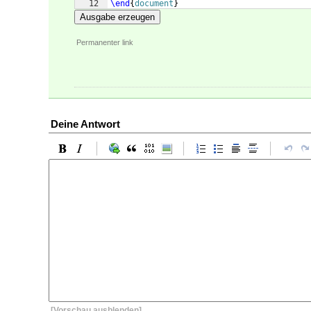
12
\end
{
document
}
Ausgabe erzeugen
Permanenter link
Deine Antwort
[Vorschau ausblenden]