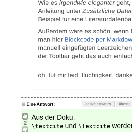
Wie es
irgendwie eleganter
geht, 
Anleitung unter
Zusätzliche Datei
Beispiel für eine Literaturdaten
Außerdem wäre es schön, wenn D
man hier
Blockcode per Markdo
manuell eingefügten Leerzeiche
der Toolbar geht das auch einfa
oh, tut mir leid, flüchtigkeit. da
Eine Antwort:
active answers
älteste
Aus der Doku:
2
und
werden
\textcite
\Textcite