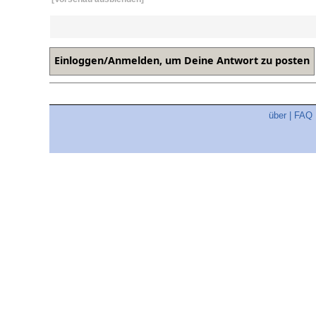
über
|
FAQ