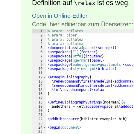
Definition auf
ist es weg.
\relax
Open in Online-Editor
Code, hier editierbar zum Übersetzen:
1
% arara: pdflatex
2
% arara: biber
3
% arara: pdflatex
4
% arara: pdflatex
5
\documentclass
[
a4paper
]
{
scrreprt
}
6
\usepackage
[
T1
]
{
fontenc
}
7
\usepackage
[
utf8
]
{
inputenc
}
8
\usepackage
[
ngerman
]
{
babel
}
9
\usepackage
[
babel,german=guillemets
]
{
csqu
10
\usepackage
[
style=nejm
]
{
biblatex
}
11
12
\AtBeginBibliography
{
13
\renewcommand\finalnamedelim
{
\addcomma\
14
\renewcommand\andothersdelim
{
\addcomma\
15
\let\revsdnamepunct\relax
16
}
17
18
\DefineBibliographyStrings
{
ngerman
}
{
%
19
  andothers = 
{
et
\addabbrvspace
 al
\adddot
20
}
21
22
\addbibresource
{
biblatex-examples.bib
}
23
24
\begin
{
document
}
25