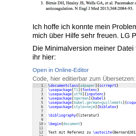
Ich hoffe ich konnte mein Proble
mich über Hilfe sehr freuen. LG P
Die Minimalversion meiner Datei f
ihr hier:
Open in Online-Editor
Code, hier editierbar zum Übersetzen:
1
\documentclass
[
a4paper
]
{
scrreprt
}
2
\usepackage
[
T1
]
{
fontenc
}
3
\usepackage
[
utf8
]
{
inputenc
}
4
\usepackage
[
ngerman
]
{
babel
}
5
\usepackage
[
babel,german=guillemets
]
{
csqu
6
\usepackage
[
style=nejm
]
{
biblatex
}
7
8
\bibliography
{
literatur
}
9
10
\begin
{
document
}
11
12
Text mit Referenz zu 
\autocite
{
Bernard201