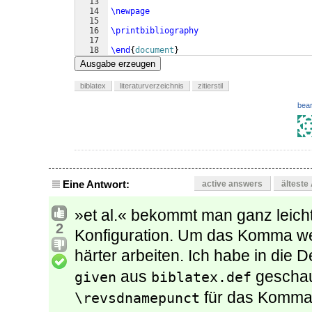
13
14
\newpage
15
16
\printbibliography
17
18
\end
{
document
}
Ausgabe erzeugen
biblatex
literaturverzeichnis
zitierstil
bear
Eine Antwort:
active answers
älteste
»et al.« bekommt man ganz leich
2
Konfiguration. Um das Komma 
härter arbeiten. Ich habe in die 
aus
geschau
given
biblatex.def
für das Komma v
\revsdnamepunct