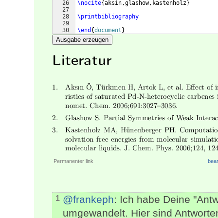
26
\nocite
{
aksin,glashow,kastenholz
}
27
28
\printbibliography
29
30
\end
{
document
}
Ausgabe erzeugen
Permanenter link
bear
@frankeph
: Ich habe Deine "Ant
1
umgewandelt. Hier sind Antworten