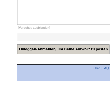
[Vorschau ausblenden]
über
|
FAQ