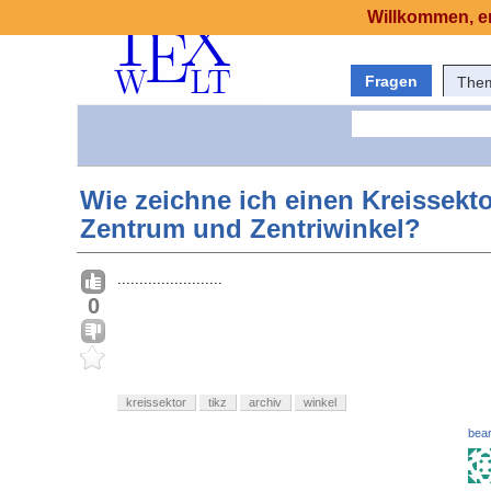
Willkommen, er
Fragen
The
Wie zeichne ich einen Kreissekto
Zentrum und Zentriwinkel?
........................
0
kreissektor
tikz
archiv
winkel
bear