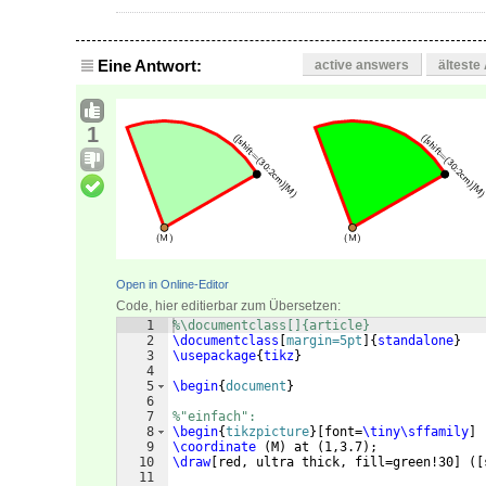
Eine Antwort:
active answers
älteste
1
Open in Online-Editor
Code, hier editierbar zum Übersetzen:
1
%\documentclass[]{article}
2
\documentclass
[
margin=5pt
]
{
standalone
}
3
\usepackage
{
tikz
}
4
5
\begin
{
document
}
6
7
%"einfach":
8
\begin
{
tikzpicture
}
[
font=
\tiny\sffamily
]
9
\coordinate
(
M
)
 at 
(
1,3.7
)
;
10
\draw
[
red, ultra thick, fill=green!30
]
([
11