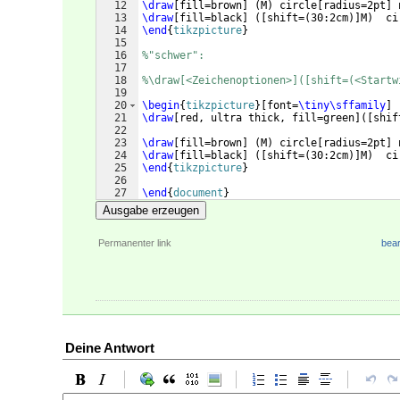
12
\draw
[
fill=brown
]
(
M
)
 circle
[
radius=2pt
]
 
13
\draw
[
fill=black
]
([
shift=
(
30:2cm
)]
M
)
  ci
14
\end
{
tikzpicture
}
15
16
%"schwer":
17
18
%\draw[<Zeichenoptionen>]([shift=(<Startw
19
20
\begin
{
tikzpicture
}
[
font=
\tiny\sffamily
]
21
\draw
[
red, ultra thick, fill=green
]
([
shif
22
23
\draw
[
fill=brown
]
(
M
)
 circle
[
radius=2pt
]
 
24
\draw
[
fill=black
]
([
shift=
(
30:2cm
)]
M
)
  ci
25
\end
{
tikzpicture
}
26
27
\end
{
document
}
Ausgabe erzeugen
Permanenter link
bear
Deine Antwort