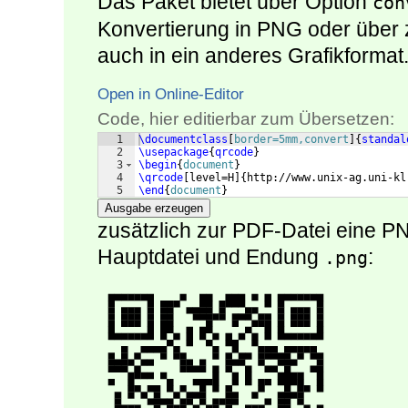
Das Paket bietet über Option
con
Konvertierung in PNG oder über
auch in ein anderes Grafikformat
Open in Online-Editor
Code, hier editierbar zum Übersetzen:
1
\documentclass
[
border=5mm,convert
]
{
standal
2
\usepackage
{
qrcode
}
3
\begin
{
document
}
4
\qrcode
[
level=H
]
{
http://www.unix-ag.uni-kl
5
\end
{
document
}
Ausgabe erzeugen
zusätzlich zur PDF-Datei eine 
Hauptdatei und Endung
:
.png