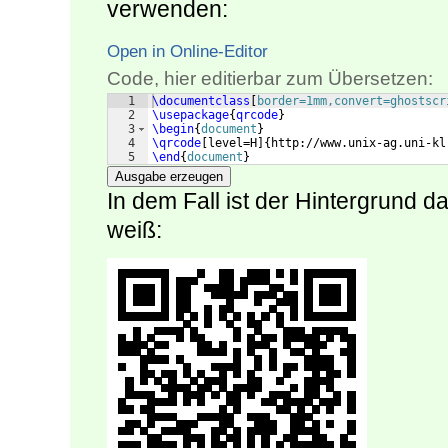
verwenden:
Open in Online-Editor
Code, hier editierbar zum Übersetzen:
1
\documentclass
[
border=1mm,convert=ghostscr
2
\usepackage
{
qrcode
}
3
\begin
{
document
}
4
\qrcode
[
level=H
]
{
http://www.unix-ag.uni-kl
5
\end
{
document
}
Ausgabe erzeugen
In dem Fall ist der Hintergrund d
weiß: