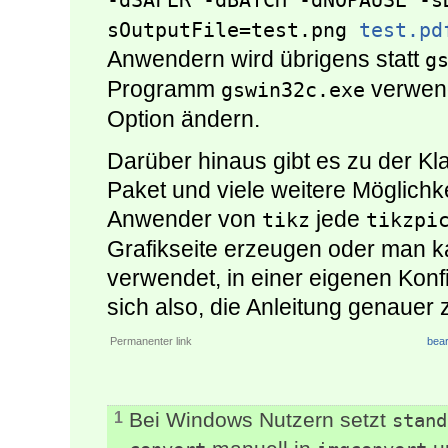
-dSAFER -dBATCH -dNOPAUSE -s
sOutputFile=test.png 
test.pd
Anwendern wird übrigens statt
g
Programm
verwend
gswin32c.exe
Option ändern.
Darüber hinaus gibt es zu der K
Paket und viele weitere Möglichk
Anwender von
jede
tikz
tikzpi
Grafikseite erzeugen oder man k
verwendet, in einer eigenen Konf
sich also, die Anleitung genauer 
Permanenter link
bear
Bei Windows Nutzern setzt
1
stand