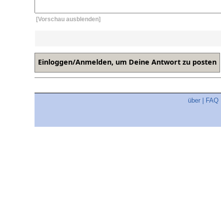
[Vorschau ausblenden]
über
|
FAQ