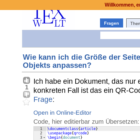
Willkommen, er
Fragen
The
Wie kann ich die Größe der Seit
Objekts anpassen?
Ich habe ein Dokument, das nur e
1
konkreten Fall ist das ein QR-C
Frage
:
Open in Online-Editor
Code, hier editierbar zum Übersetzen:
1
\documentclass
{
article
}
2
\usepackage
{
qrcode
}
3
\begin
{
document
}