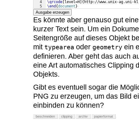
4
\qrcode
[
level=H
]
{
http://www.unix-ag.uni-kl
5
\end
{
document
}
Ausgabe erzeugen
Es könnte aber genauso gut eine 
kurzer Text sein. Um ein Dokume
Seitengröße auf dieses Objekt bes
mit
oder
ein 
typearea
geometry
definieren. Aber geht das auch a
eine Art automatisches Clipping 
Objekts.
Gibt es eventuell sogar die Möglic
PNG zu erzeugen, um das Bild ei
einbinden zu können?
beschneiden
clipping
archiv
papierformat