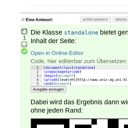
Eine Antwort:
active answers
älteste
Die Klasse
bietet ge
standalone
1
Inhalt der Seite:
Open in Online-Editor
Code, hier editierbar zum Übersetzen:
1
\documentclass
{
standalone
}
2
\usepackage
{
qrcode
}
3
\begin
{
document
}
4
\qrcode
[
level=H
]
{
http://www.unix-ag.uni-kl
5
\end
{
document
}
Ausgabe erzeugen
Dabei wird das Ergebnis dann wirk
ohne jeden Rand: