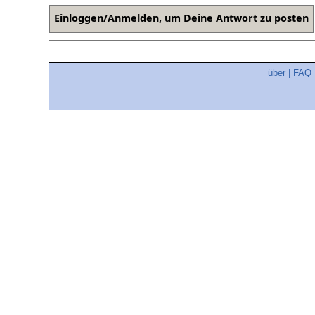
über
|
FAQ