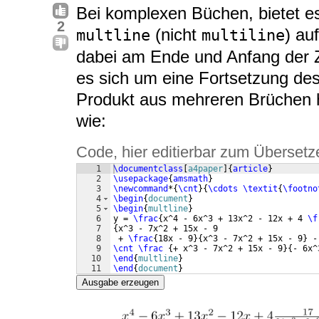
Bei komplexen Büchen, bietet es
2
(nicht
) au
multline
multiline
dabei am Ende und Anfang der Z
es sich um eine Fortsetzung de
Produkt aus mehreren Brüchen h
wie:
Code, hier editierbar zum Übersetz
1
\documentclass
[
a4paper
]
{
article
}
2
\usepackage
{
amsmath
}
3
\newcommand
*
{
\cnt
}
{
\cdots
\textit
{
\footno
4
\begin
{
document
}
5
\begin
{
multline
}
6
y = 
\frac
{
x^4 - 6x^3 + 13x^2 - 12x + 4 
\f
7
{
x^3 - 7x^2 + 15x - 9
8
 + 
\frac
{
18x - 9
}
{
x^3 - 7x^2 + 15x - 9
}
 -
9
\cnt
\frac
{
+ x^3 - 7x^2 + 15x - 9
}
{
- 6x^
10
\end
{
multline
}
11
\end
{
document
}
Ausgabe erzeugen