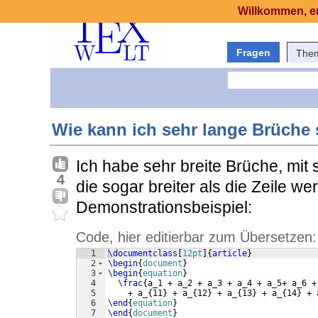
Willkommen, er
Fragen
The
Wie kann ich sehr lange Brüche
Ich habe sehr breite Brüche, mit
4
die sogar breiter als die Zeile w
Demonstrationsbeispiel:
Code, hier editierbar zum Übersetzen:
1
\documentclass
[
12pt
]
{
article
}
2
\begin
{
document
}
3
\begin
{
equation
}
4
\frac
{
a_1 + a_2 + a_3 + a_4 + a_5+ a_6 +
5
    + a_
{
11
}
 + a_
{
12
}
 + a_
{
13
}
 + a_
{
14
}
 + 
6
\end
{
equation
}
7
\end
{
document
}