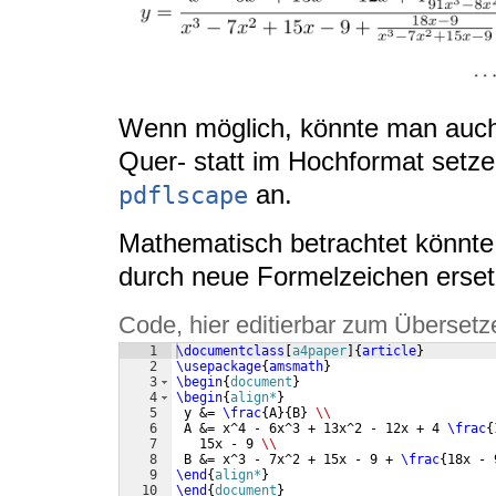
Wenn möglich, könnte man auch 
Quer- statt im Hochformat setze
an.
pdflscape
Mathematisch betrachtet könnt
durch neue Formelzeichen ersetz
Code, hier editierbar zum Übersetz
1
\documentclass
[
a4paper
]
{
article
}
2
\usepackage
{
amsmath
}
3
\begin
{
document
}
4
\begin
{
align*
}
5
 y &= 
\frac
{
A
}
{
B
}
\\
6
 A &= x^4 - 6x^3 + 13x^2 - 12x + 4 
\frac
{
7
   15x - 9 
\\
8
 B &= x^3 - 7x^2 + 15x - 9 + 
\frac
{
18x - 
9
\end
{
align*
}
10
\end
{
document
}