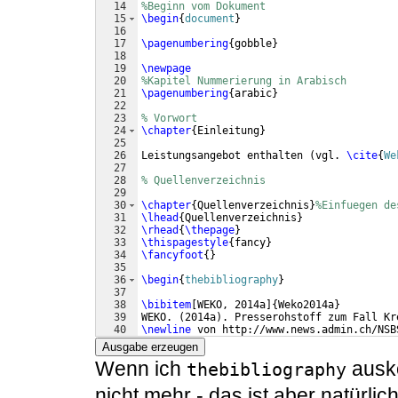
14
%Beginn vom Dokument
15
\begin
{
document
}
16
17
\pagenumbering
{
gobble
}
18
19
\newpage
20
%Kapitel Nummerierung in Arabisch
21
\pagenumbering
{
arabic
}
22
23
% Vorwort
24
\chapter
{
Einleitung
}
25
26
Leistungsangebot enthalten 
(
vgl. 
\cite
{
We
27
28
% Quellenverzeichnis
29
30
\chapter
{
Quellenverzeichnis
}
%Einfuegen de
31
\lhead
{
Quellenverzeichnis
}
32
\rhead
{
\thepage
}
33
\thispagestyle
{
fancy
}
34
\fancyfoot
{
}
35
36
\begin
{
thebibliography
}
37
38
\bibitem
[
WEKO, 2014a
]
{
Weko2014a
}
39
WEKO. 
(
2014a
)
. Presserohstoff zum Fall Kr
40
\newline
 von http://www.news.admin.ch/NSB
41
Ausgabe erzeugen
Wenn ich
ausko
thebibliography
nicht mehr - das ist aber natürli