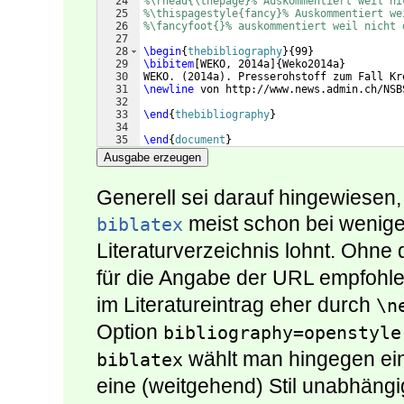
24
%\rhead{\thepage}% Auskommentiert weil ni
25
%\thispagestyle{fancy}% Auskommentiert we
26
%\fancyfoot{}% auskommentiert weil nicht 
27
28
\begin
{
thebibliography
}
{
99
}
29
\bibitem
[
WEKO, 2014a
]
{
Weko2014a
}
30
WEKO. 
(
2014a
)
. Presserohstoff zum Fall Kr
31
\newline
 von http://www.news.admin.ch/NSB
32
33
\end
{
thebibliography
}
34
35
\end
{
document
}
Ausgabe erzeugen
Generell sei darauf hingewiesen
meist schon bei wenige
biblatex
Literaturverzeichnis lohnt. Ohne
für die Angabe der URL empfohl
im Literatureintrag eher durch
\n
Option
bibliography=openstyle
wählt man hingegen einf
biblatex
eine (weitgehend) Stil unabhängi