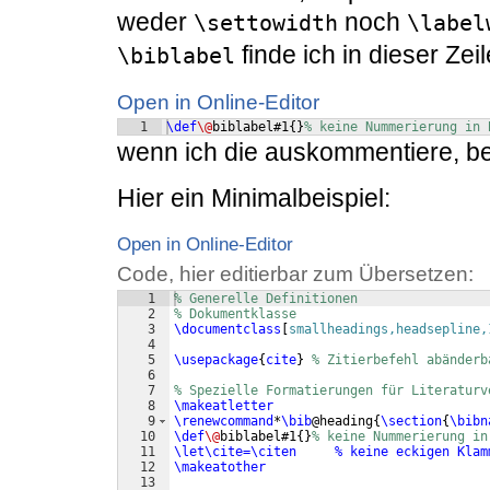
weder
noch
\settowidth
\label
finde ich in dieser Zeil
\biblabel
Open in Online-Editor
1
\def
\@
biblabel#1
{
}
% keine Nummerierung in 
wenn ich die auskommentiere, b
Hier ein Minimalbeispiel:
Open in Online-Editor
Code, hier editierbar zum Übersetzen:
1
% Generelle Definitionen
2
% Dokumentklasse
3
\documentclass
[
smallheadings,headsepline,
4
5
\usepackage
{
cite
}
% Zitierbefehl abänderb
6
7
% Spezielle Formatierungen für Literaturv
8
\makeatletter
9
\renewcommand
*
\bib
@heading
{
\section
{
\bibn
10
\def
\@
biblabel#1
{
}
% keine Nummerierung in
11
\let
\cite=\citen     % keine eckigen Klam
12
\makeatother
13