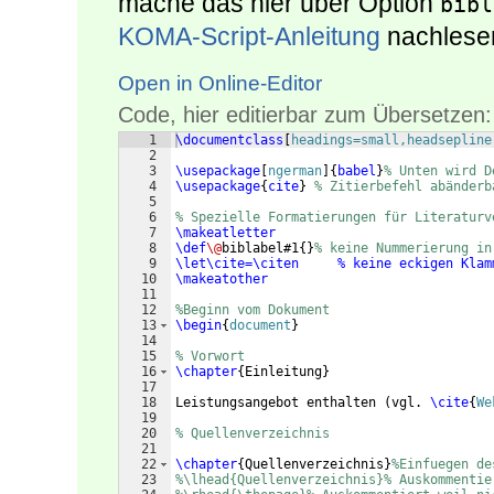
mache das hier über Option
bibl
KOMA-Script-Anleitung
nachlesen
Open in Online-Editor
Code, hier editierbar zum Übersetzen:
1
\documentclass
[
headings=small,headsepline
2
3
\usepackage
[
ngerman
]
{
babel
}
% Unten wird D
4
\usepackage
{
cite
}
% Zitierbefehl abänderb
5
6
% Spezielle Formatierungen für Literaturv
7
\makeatletter
8
\def
\@
biblabel#1
{
}
% keine Nummerierung in
9
\let
\cite=\citen     % keine eckigen Klam
10
\makeatother
11
12
%Beginn vom Dokument
13
\begin
{
document
}
14
15
% Vorwort
16
\chapter
{
Einleitung
}
17
18
Leistungsangebot enthalten 
(
vgl. 
\cite
{
We
19
20
% Quellenverzeichnis
21
22
\chapter
{
Quellenverzeichnis
}
%Einfuegen de
23
%\lhead{Quellenverzeichnis}% Auskommentie