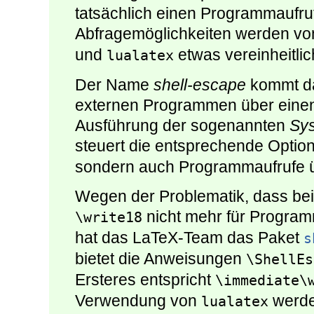
tatsächlich einen Programmaufruf 
Abfragemöglichkeiten werden v
und
etwas vereinheitlic
lualatex
Der Name
shell-escape
kommt da
externen Programmen über einen 
Ausführung der sogenannten
Sy
steuert die entsprechende Optio
sondern auch Programmaufrufe ü
Wegen der Problematik, dass bei
nicht mehr für Progra
\write18
hat das LaTeX-Team das Paket
s
bietet die Anweisungen
\ShellEs
Ersteres entspricht
\immediate\
Verwendung von
werde
lualatex