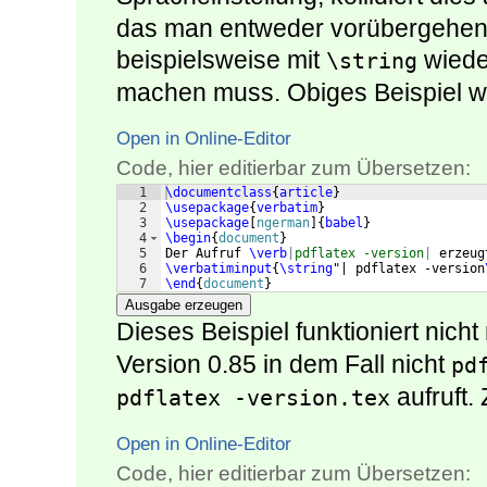
das man entweder vorübergehend
beispielsweise mit
wiede
\string
machen muss. Obiges Beispiel w
Open in Online-Editor
Code, hier editierbar zum Übersetzen:
1
\documentclass
{
article
}
2
\usepackage
{
verbatim
}
3
\usepackage
[
ngerman
]
{
babel
}
4
\begin
{
document
}
5
Der Aufruf 
\verb
|
pdflatex -version
|
 erzeug
6
\verbatiminput
{
\string
"| pdflatex -version
7
\end
{
document
}
Ausgabe erzeugen
Dieses Beispiel funktioniert nicht
Version 0.85 in dem Fall nicht
pd
aufruft.
pdflatex -version.tex
Open in Online-Editor
Code, hier editierbar zum Übersetzen: