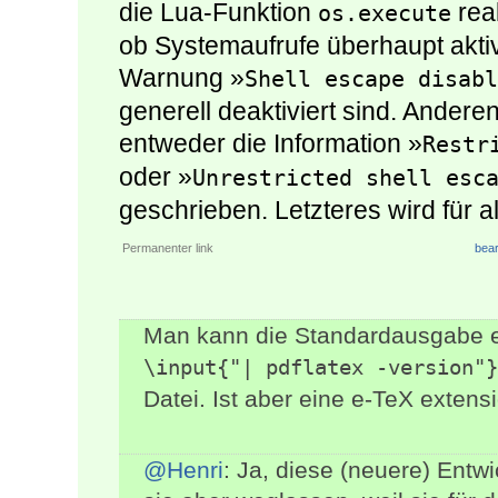
die Lua-Funktion
real
os.execute
ob Systemaufrufe überhaupt aktivi
Warnung »
Shell escape disabl
generell deaktiviert sind. Anderen
entweder die Information »
Restr
oder »
Unrestricted shell esc
geschrieben. Letzteres wird für 
Permanenter link
bear
Man kann die Standardausgabe e
\input{"| pdflatex -version"}
Datei. Ist aber eine e-TeX extens
@Henri
: Ja, diese (neuere) Entwic