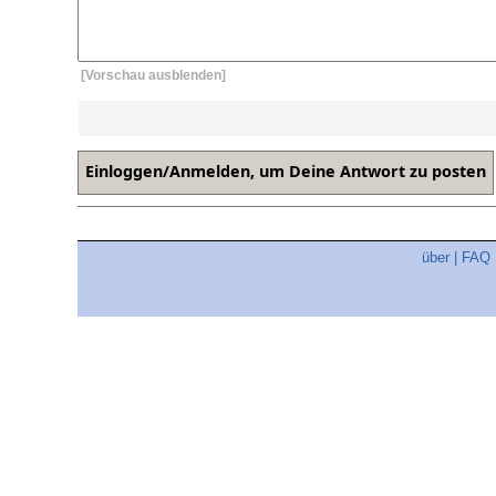
[Vorschau ausblenden]
über
|
FAQ