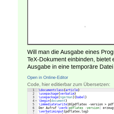
Will man die Ausgabe eines Prog
TeX-Dokument einbinden, bietet e
Ausgabe in eine temporäre Datei
Open in Online-Editor
Code, hier editierbar zum Übersetzen:
1
\documentclass
{
article
}
2
\usepackage
{
verbatim
}
3
\usepackage
[
ngerman
]
{
babel
}
4
\begin
{
document
}
5
\immediate\write
18
{
pdflatex -version > pdf
6
Der Aufruf 
\verb
|
pdflatex -version
|
 erzeug
7
\verbatiminput
{
pdflatex.log
}