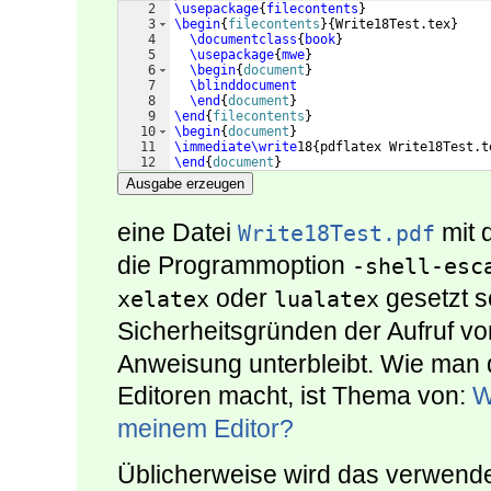
2
\usepackage
{
filecontents
}
3
\begin
{
filecontents
}
{
Write18Test.tex
}
4
\documentclass
{
book
}
5
\usepackage
{
mwe
}
6
\begin
{
document
}
7
\blinddocument
8
\end
{
document
}
9
\end
{
filecontents
}
10
\begin
{
document
}
11
\immediate\write
18
{
pdflatex Write18Test.t
12
\end
{
document
}
Ausgabe erzeugen
eine Datei
mit 
Write18Test.pdf
die Programmoption
-shell-esc
oder
gesetzt s
xelatex
lualatex
Sicherheitsgründen der Aufruf v
Anweisung unterbleibt. Wie man 
Editoren macht, ist Thema von:
W
meinem Editor?
Üblicherweise wird das verwend