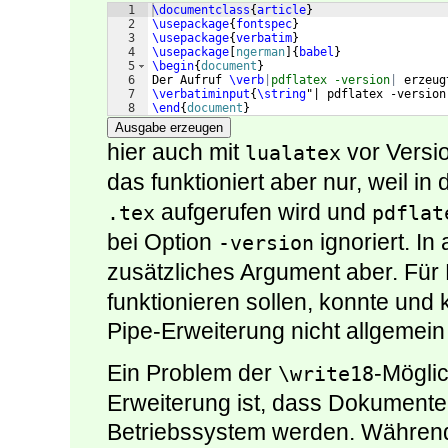
1
\documentclass
{
article
}
2
\usepackage
{
fontspec
}
3
\usepackage
{
verbatim
}
4
\usepackage
[
ngerman
]
{
babel
}
5
\begin
{
document
}
6
Der Aufruf 
\verb
|
pdflatex -version
|
 erzeug
7
\verbatiminput
{
\string
"| pdflatex -version
8
\end
{
document
}
Ausgabe erzeugen
hier auch mit
vor Versi
lualatex
das funktioniert aber nur, weil in
aufgerufen wird und
.tex
pdflat
bei Option
ignoriert. In
-version
zusätzliches Argument aber. Für
funktionieren sollen, konnte un
Pipe-Erweiterung nicht allgemei
Ein Problem der
-Möglic
\write18
Erweiterung ist, dass Dokumente
Betriebssystem werden. Während