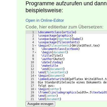
Programme aufzurufen und dann
beispielsweise:
Open in Online-Editor
Code, hier editierbar zum Übersetzen:
1
\documentclass
{
article
}
2
\usepackage
{
graphicx
}
3
\usepackage
[
ngerman
]
{
babel
}
4
\usepackage
{
filecontents
}
5
\begin
{
filecontents
}
{
Write18Test.tex
}
6
\documentclass
{
scrbook
}
7
\begin
{
document
}
8
\title
{
Titel
}
9
\author
{
Autor
}
10
\date
{
\today
}
11
\maketitle
12
\end
{
document
}
13
\end
{
filecontents
}
14
\begin
{
document
}
15
\immediate\write
18
{
pdflatex Write18Test.t
16
Die Standardtitelseite eines Dokuments de
17
folgt aus:
18
\begin
{
center
}
19
\frame
{
\includegraphics
[
width=.5
\textwidt
20
\end
{
center
}
21
\end
{
document
}
Ausgabe erzeugen