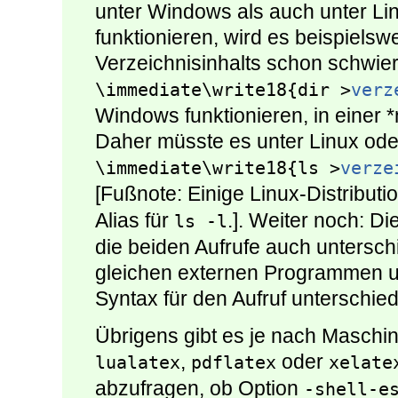
unter Windows als auch unter Li
funktionieren, wird es beispiels
Verzeichnisinhalts schon schwie
\immediate\write18{dir >
verz
Windows funktionieren, in einer *
Daher müsste es unter Linux ode
\immediate\write18{ls >
verze
[Fußnote: Einige Linux-Distributi
Alias für
.]. Weiter noch: D
ls -l
die beiden Aufrufe auch unterschi
gleichen externen Programmen u
Syntax für den Aufruf unterschied
Übrigens gibt es je nach Maschi
,
oder
lualatex
pdflatex
xelate
abzufragen, ob Option
-shell-e