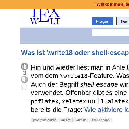
Willkommen, er
Fragen
The
Was ist \write18 oder shell-esca
Hin und wieder liest man in Anle
3
vom dem
-Feature. Was
\write18
Auch der Begriff
shell-escape
wir
verwendet. Offenbar gibt es ein
,
und
pdflatex
xelatex
lualatex
bereits die Frage:
Wie aktiviere i
programmaufruf
archiv
write18
shell-escape