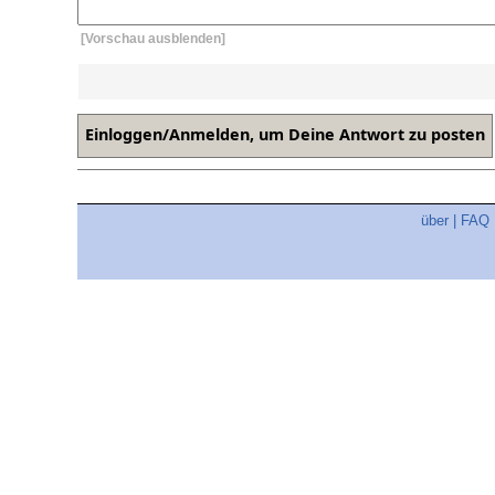
[Vorschau ausblenden]
über
|
FAQ