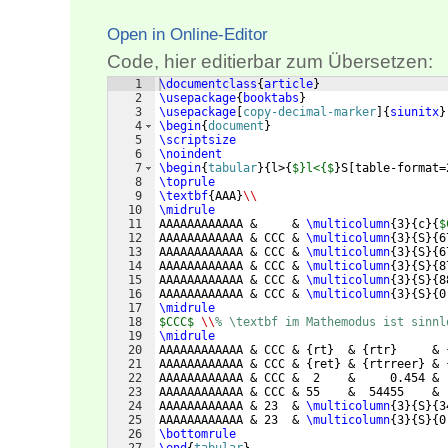
Open in Online-Editor
Code, hier editierbar zum Übersetzen:
1
\documentclass
{
article
}
2
\usepackage
{
booktabs
}
3
\usepackage
[
copy-decimal-marker
]
{
siunitx
}
4
\begin
{
document
}
5
\scriptsize
6
\noindent
7
\begin
{
tabular
}
{
l>
{
$}l<{$
}
S
[
table-format=
8
\toprule
9
\textbf
{
AAA
}
\\
10
\midrule
11
AAAAAAAAAAAA &     & 
\multicolumn
{
3
}
{
c
}
{
$
12
AAAAAAAAAAAA & CCC & 
\multicolumn
{
3
}
{
S
}
{
6
13
AAAAAAAAAAAA & CCC & 
\multicolumn
{
3
}
{
S
}
{
6
14
AAAAAAAAAAAA & CCC & 
\multicolumn
{
3
}
{
S
}
{
8
15
AAAAAAAAAAAA & CCC & 
\multicolumn
{
3
}
{
S
}
{
8
16
AAAAAAAAAAAA & CCC & 
\multicolumn
{
3
}
{
S
}
{
0
17
\midrule
18
$CCC$
\\
% \textbf im Mathemodus ist sinnl
19
\midrule
20
AAAAAAAAAAAA & CCC & 
{
rt
}
  & 
{
rtr
}
     & 
21
AAAAAAAAAAAA & CCC & 
{
ret
}
 & 
{
rtrreer
}
 & 
22
AAAAAAAAAAAA & CCC &  2    &     0.454 & 
23
AAAAAAAAAAAA & CCC & 55    &  54455    & 
24
AAAAAAAAAAAA & 23  & 
\multicolumn
{
3
}
{
S
}
{
3
25
AAAAAAAAAAAA & 23  & 
\multicolumn
{
3
}
{
S
}
{
0
26
\bottomrule