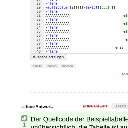
28
\hline
29
\multicolumn
{
2
}
{
l
}
{
\textbf
{
$CCC$
}}
      
30
\hline
31
AAAAAAAAAAAA                           &
$
32
\hline
33
AAAAAAAAAAAA                           &
$
34
\hline
35
AAAAAAAAAAAA                           &
$
36
\hline
37
AAAAAAAAAAAA                            &
38
\hline
39
AAAAAAAAAAAA                       & 23  
40
\hline
41
AAAAAAAAAAAA                       & 23  
Ausgabe erzeugen
siunitx
zahlen
tabellen
bear
Eine Antwort:
active answers
älteste
Der Quellcode der Beispieltabelle
1
unübersichtlich, die Tabelle ist au