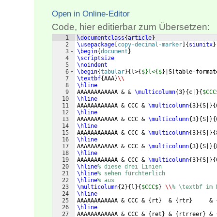
Open in Online-Editor
Code, hier editierbar zum Übersetzen:
1
\documentclass
{
article
}
2
\usepackage
[
copy-decimal-marker
]
{
siunitx
}
3
\begin
{
document
}
4
\scriptsize
5
\noindent
6
\begin
{
tabular
}
{
l>
{
$}l<{$
}
|S
[
table-format
7
\textbf
{
AAA
}
\\
8
\hline
9
AAAAAAAAAAAA & & 
\multicolumn
{
3
}
{
c|
}
{
$CCC
10
\hline
11
AAAAAAAAAAAA & CCC & 
\multicolumn
{
3
}
{
S|
}
{
12
\hline
13
AAAAAAAAAAAA & CCC & 
\multicolumn
{
3
}
{
S|
}
{
14
\hline
15
AAAAAAAAAAAA & CCC & 
\multicolumn
{
3
}
{
S|
}
{
16
\hline
17
AAAAAAAAAAAA & CCC & 
\multicolumn
{
3
}
{
S|
}
{
18
\hline
19
AAAAAAAAAAAA & CCC & 
\multicolumn
{
3
}
{
S|
}
{
20
\hline
% diese drei Linien
21
\hline
% sehen fürchterlich
22
\hline
% aus
23
\multicolumn
{
2
}
{
l
}
{
$CCC$
}
\\
% \textbf im 
24
\hline
25
AAAAAAAAAAAA & CCC & 
{
rt
}
  & 
{
rtr
}
     & 
26
\hline
27
AAAAAAAAAAAA & CCC & 
{
ret
}
 & 
{
rtrreer
}
 & 