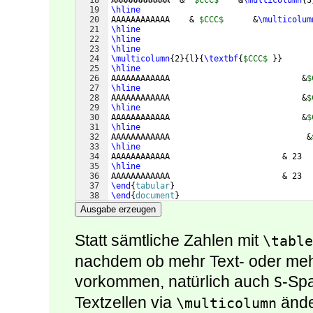
18
AAAAAAAAAAAA  &  
$CCC$
    &
\multicolumn
{
3
19
\hline
20
AAAAAAAAAAAA    & 
$CCC$
      &
\multicolum
21
\hline
22
\hline
23
\hline
24
\multicolumn
{
2
}
{
l
}
{
\textbf
{
$CCC$
}}
      
25
\hline
26
AAAAAAAAAAAA                           &
$
27
\hline
28
AAAAAAAAAAAA                           &
$
29
\hline
30
AAAAAAAAAAAA                           &
$
31
\hline
32
AAAAAAAAAAAA                            &
33
\hline
34
AAAAAAAAAAAA                       & 23  
35
\hline
36
AAAAAAAAAAAA                       & 23  
37
\end
{
tabular
}
38
\end
{
document
}
Ausgabe erzeugen
Statt sämtliche Zahlen mit
\table
nachdem ob mehr Text- oder mehr
vorkommen, natürlich auch
-Spa
S
Textzellen via
ände
\multicolumn