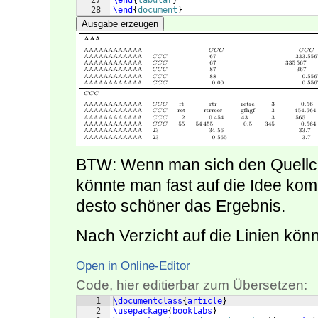
27
\end
{
tabular
}
28
\end
{
document
}
Ausgabe erzeugen
BTW: Wenn man sich den Quellc
könnte man fast auf die Idee ko
desto schöner das Ergebnis.
Nach Verzicht auf die Linien kön
Open in Online-Editor
Code, hier editierbar zum Übersetzen:
1
\documentclass
{
article
}
2
\usepackage
{
booktabs
}