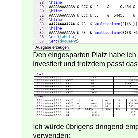
28
\hline
29
AAAAAAAAAAAA & CCC &  2    &     0.454 & 
30
\hline
31
AAAAAAAAAAAA & CCC & 55    &  54455    & 
32
\hline
33
AAAAAAAAAAAA & 23  & 
\multicolumn
{
3
}
{
S|
}
{
34
\hline
35
AAAAAAAAAAAA & 23  & 
\multicolumn
{
3
}
{
S|
}
{
36
\end
{
tabular
}
37
\end
{
document
}
Ausgabe erzeugen
Den eingesparten Platz habe ich 
investiert und trotzdem passt das 
Ich würde übrigens dringend empf
verwenden: