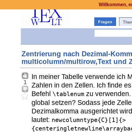
Willkommen, er
Fragen
The
Zentrierung nach Dezimal-Komma 
multicolumn/multirow,Text und 
In meiner Tabelle verwende ich M
1
Zahlen in den Zellen. Ich finde e
Befehl
zu verwenden. 
\tablenum
global setzen? Sodass jede Zelle 
Dezimalkomma ausgerichtet wird
lautet:
newcolumntype{C}[1]{>
{centeringletnewline\arrayba