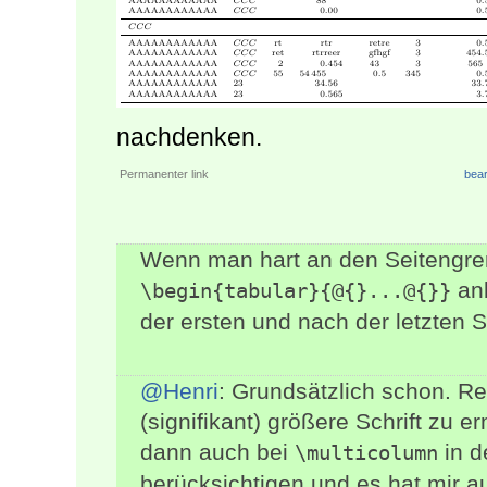
nachdenken.
Permanenter link
bear
Wenn man hart an den Seitengren
anb
\begin{tabular}{@{}...@{}}
der ersten und nach der letzten 
@Henri
: Grundsätzlich schon. Re
(signifikant) größere Schrift z
dann auch bei
in d
\multicolumn
berücksichtigen und es hat mir au