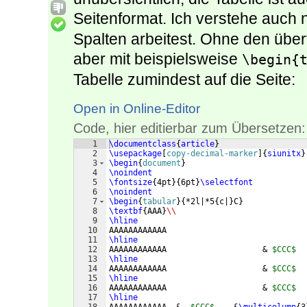
Seitenformat. Ich verstehe auch
Spalten arbeitest. Ohne den übe
aber mit beispielsweise
\begin{
Tabelle zumindest auf die Seite:
Open in Online-Editor
Code, hier editierbar zum Übersetzen:
1
\documentclass
{
article
}
2
\usepackage
[
copy-decimal-marker
]
{
siunitx
}
3
\begin
{
document
}
4
\noindent
5
\fontsize
{
4pt
}
{
6pt
}
\selectfont
6
\noindent
7
\begin
{
tabular
}
{
*2l|*5
{
c|
}
C
}
8
\textbf
{
AAA
}
\\
9
\hline
10
AAAAAAAAAAAA                             
11
\hline
12
AAAAAAAAAAAA                    & 
$CCC$
  
13
\hline
14
AAAAAAAAAAAA                    & 
$CCC$
  
15
\hline
16
AAAAAAAAAAAA                    & 
$CCC$
  
17
\hline