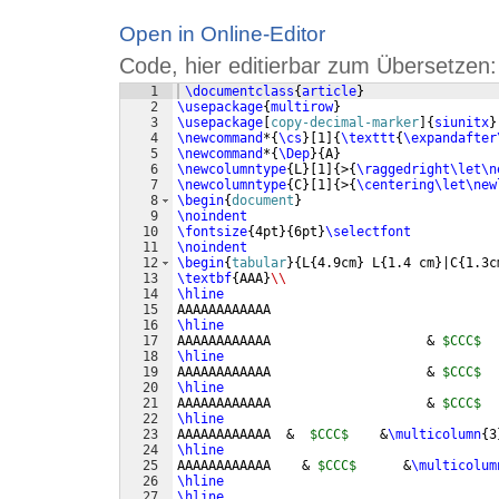
Open in Online-Editor
Code, hier editierbar zum Übersetzen:
1
\documentclass
{
article
}
2
\usepackage
{
multirow
}
3
\usepackage
[
copy-decimal-marker
]
{
siunitx
}
4
\newcommand
*
{
\cs
}
[
1
]
{
\texttt
{
\expandafter
5
\newcommand
*
{
\Dep
}
{
A
}
6
\newcolumntype
{
L
}
[
1
]
{
>
{
\raggedright\let\n
7
\newcolumntype
{
C
}
[
1
]
{
>
{
\centering\let\new
8
\begin
{
document
}
9
\noindent
10
\fontsize
{
4pt
}
{
6pt
}
\selectfont
11
\noindent
12
\begin
{
tabular
}
{
L
{
4.9cm
}
 L
{
1.4 cm
}
|C
{
1.3c
13
\textbf
{
AAA
}
\\
14
\hline
15
AAAAAAAAAAAA                             
16
\hline
17
AAAAAAAAAAAA                    & 
$CCC$
  
18
\hline
19
AAAAAAAAAAAA                    & 
$CCC$
  
20
\hline
21
AAAAAAAAAAAA                    & 
$CCC$
  
22
\hline
23
AAAAAAAAAAAA  &  
$CCC$
    &
\multicolumn
{
3
24
\hline
25
AAAAAAAAAAAA    & 
$CCC$
      &
\multicolum
26
\hline
27
\hline