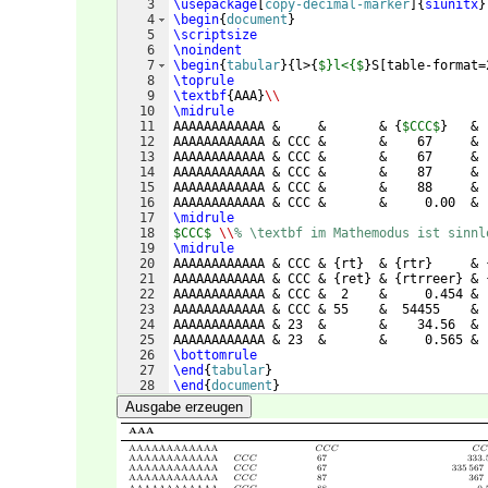
3
\usepackage
[
copy-decimal-marker
]
{
siunitx
}
4
\begin
{
document
}
5
\scriptsize
6
\noindent
7
\begin
{
tabular
}
{
l>
{
$}l<{$
}
S
[
table-format=
8
\toprule
9
\textbf
{
AAA
}
\\
10
\midrule
11
AAAAAAAAAAAA &     &       & 
{
$CCC$
}
   & 
12
AAAAAAAAAAAA & CCC &       &    67     & 
13
AAAAAAAAAAAA & CCC &       &    67     & 
14
AAAAAAAAAAAA & CCC &       &    87     & 
15
AAAAAAAAAAAA & CCC &       &    88     & 
16
AAAAAAAAAAAA & CCC &       &     0.00  & 
17
\midrule
18
$CCC$
\\
% \textbf im Mathemodus ist sinnl
19
\midrule
20
AAAAAAAAAAAA & CCC & 
{
rt
}
  & 
{
rtr
}
     & 
21
AAAAAAAAAAAA & CCC & 
{
ret
}
 & 
{
rtrreer
}
 & 
22
AAAAAAAAAAAA & CCC &  2    &     0.454 & 
23
AAAAAAAAAAAA & CCC & 55    &  54455    & 
24
AAAAAAAAAAAA & 23  &       &    34.56  & 
25
AAAAAAAAAAAA & 23  &       &     0.565 & 
26
\bottomrule
27
\end
{
tabular
}
28
\end
{
document
}
Ausgabe erzeugen