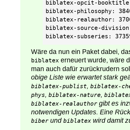
biblatex-opcit-booktitle
biblatex-philosophy: 384
biblatex-realauthor: 370
biblatex-source-division
biblatex-subseries: 3735
Wäre da nun ein Paket dabei, da
erneuert wurde, wäre d
biblatex
man auch dafür zurückrudern soll
obige Liste wie erwartet stark ge
,
biblatex-publist
biblatex-ch
,
,
phys
biblatex-nature
biblate
gibt es in
biblatex-realauthor
notwendigen Updates. Eine Rückk
und
wird damit z
biber
biblatex