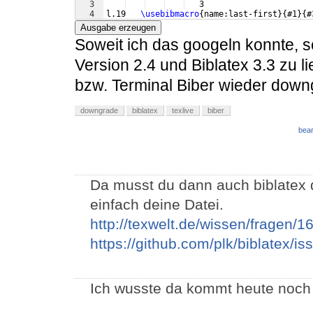
3
   3
4
l.19   
\usebibmacro
{
name:last-first
}
{
#1
}
{
#
Ausgabe erzeugen
Soweit ich das googeln konnte, 
Version 2.4 und Biblatex 3.3 zu 
bzw. Terminal Biber wieder downg
downgrade
biblatex
texlive
biber
bear
Da musst du dann auch biblatex
einfach deine Datei.
http://texwelt.de/wissen/fragen/
https://github.com/plk/biblatex/i
Ich wusste da kommt heute noch w