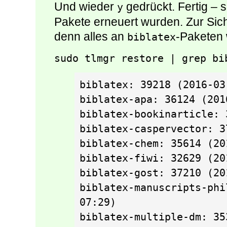
Und wieder
gedrückt. Fertig – 
y
Pakete erneuert wurden. Zur Sic
denn alles an
-Paketen 
biblatex
sudo tlmgr restore | grep bi
biblatex: 39218 (2016-03
biblatex-apa: 36124 (201
biblatex-bookinarticle: 
biblatex-caspervector: 3
biblatex-chem: 35614 (20
biblatex-fiwi: 32629 (20
biblatex-gost: 37210 (20
biblatex-manuscripts-phi
07:29) 

biblatex-multiple-dm: 35