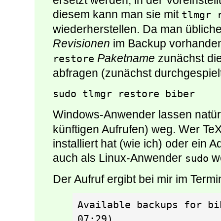
ersetzt werden, in der Voreinstel
diesem kann man sie mit
tlmgr 
wiederherstellen. Da man übliche
Revisionen
im Backup vorhanden
Paketname
zunächst di
restore
abfragen (zunächst durchgespielt
sudo tlmgr restore biber
Windows-Anwender lassen natür
künftigen Aufrufen) weg. Wer TeX 
installiert hat (wie ich) oder ein
auch als Linux-Anwender
w
sudo
Der Aufruf ergibt bei mir im Termi
Available backups for bi
07:29)