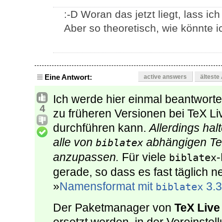
:-D Woran das jetzt liegt, lass ic
Aber so theoretisch, wie könnte
Eine Antwort:
active answers
älteste
Ich werde hier einmal beantwort
4
zu früheren Versionen bei TeX L
durchführen kann.
Allerdings hal
alle von
abhängigen TeX
biblatex
anzupassen.
Für viele
-
biblatex
gerade, so dass es fast täglich 
»
Namensformat mit
3.3
biblatex
Der Paketmanager von
TeX Live