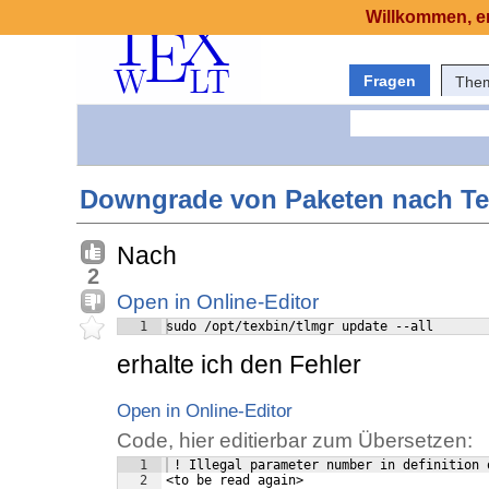
Willkommen, er
Fragen
The
Downgrade von Paketen nach Tex
Nach
2
Open in Online-Editor
1
sudo /opt/texbin/tlmgr update --all
erhalte ich den Fehler
Open in Online-Editor
Code, hier editierbar zum Übersetzen:
1
 ! Illegal parameter number in definition 
2
<to be read again> 