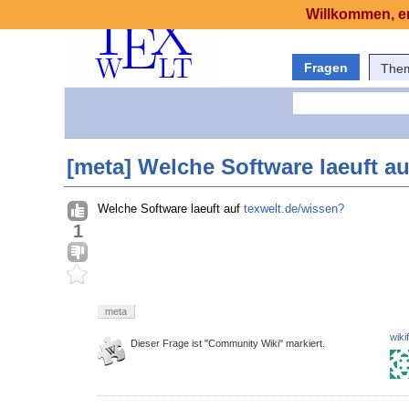
Willkommen, er
Fragen
The
[meta] Welche Software laeuft au
Welche Software laeuft auf
texwelt.de/wissen?
1
meta
wiki
Dieser Frage ist "Community Wiki" markiert.