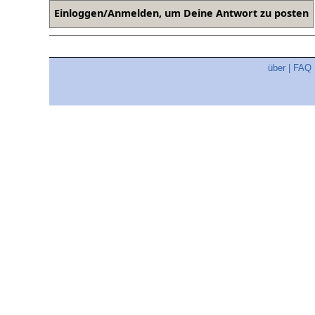
über
|
FAQ