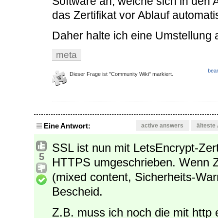
Software an, welche sich in den
das Zertifikat vor Ablauf automati
Daher halte ich eine Umstellung 
meta
bear
Dieser Frage ist "Community Wiki" markiert.
Eine Antwort:
active answers
älteste
SSL ist nun mit LetsEncrypt-Zert
5
HTTPS umgeschrieben. Wenn Zu
(mixed content, Sicherheits-Wa
Bescheid.
Z.B. muss ich noch die mit http