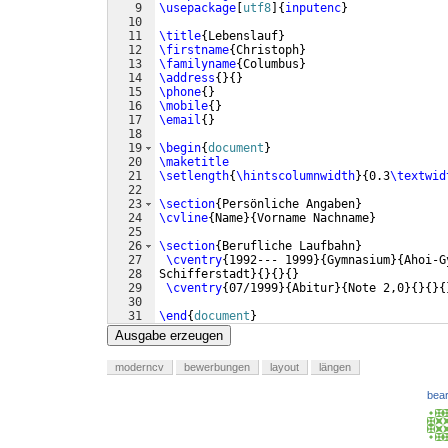
9
\usepackage
[
utf8
]
{
inputenc
}
10
11
\title
{
Lebenslauf
}
12
\firstname
{
Christoph
}
13
\familyname
{
Columbus
}
14
\address
{
}
{
}
15
\phone
{
}
16
\mobile
{
}
17
\email
{
}
18
19
\begin
{
document
}
20
\maketitle
21
\setlength
{
\hintscolumnwidth
}
{
0.3
\textwid
22
23
\section
{
Persönliche Angaben
}
24
\cvline
{
Name
}
{
Vorname Nachname
}
25
26
\section
{
Berufliche Laufbahn
}
27
\cventry
{
1992--- 1999
}
{
Gymnasium
}
{
Ahoi-G
28
Schifferstadt
}
{
}
{
}
{
}
29
\cventry
{
07/1999
}
{
Abitur
}
{
Note 2,0
}
{
}
{
}
{
30
31
\end
{
document
}
Ausgabe erzeugen
moderncv
bewerbungen
layout
längen
bear