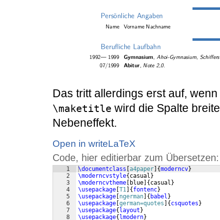
Das tritt allerdings erst auf, wenn
wird die Spalte brei
\maketitle
Nebeneffekt.
Open in writeLaTeX
Code, hier editierbar zum Übersetzen:
1
\documentclass
[
a4paper
]
{
moderncv
}
2
\moderncvstyle
{
casual
}
3
\moderncvtheme
[
blue
]
{
casual
}
4
\usepackage
[
T1
]
{
fontenc
}
5
\usepackage
[
ngerman
]
{
babel
}
6
\usepackage
[
german=quotes
]
{
csquotes
}
7
\usepackage
{
layout
}
8
\usepackage
{
lmodern
}