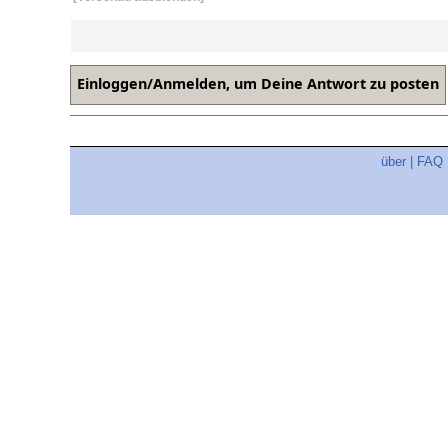
über
|
FAQ