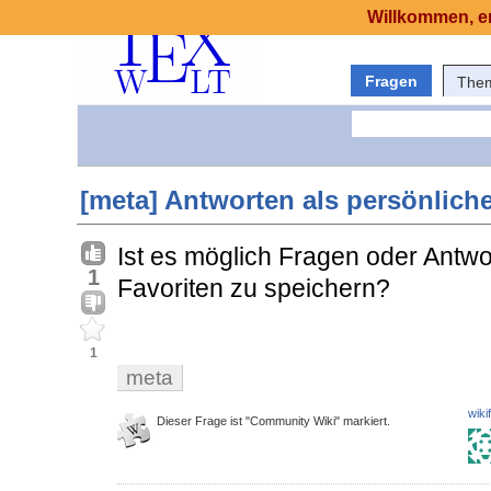
Willkommen, er
Fragen
The
[meta] Antworten als persönlich
Ist es möglich Fragen oder Antwor
1
Favoriten zu speichern?
1
meta
wiki
Dieser Frage ist "Community Wiki" markiert.