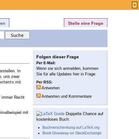
Anmelden
über
FAQ
×
fen
Stelle eine Frage
Folgen dieser Frage
Per E-Mail:
Wenn sie sich anmelden, kommen
rstellen. In
Sie für alle Updates hier in Frage
n, uns zwar
mit
ontents
Per RSS:
Antworten
Antworten und Kommentare
ef immer Recht
imalbeispiel mit
Doppelte Chance auf
kostenloses Buch:
Buchverschenkung auf LaTeX.org
Book Giveaway on StackExchange