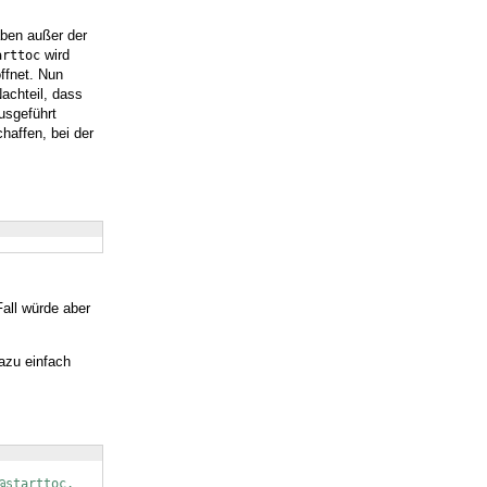
aben außer der
wird
arttoc
ffnet. Nun
achteil, dass
usgeführt
haffen, bei der
:
Fall würde aber
azu einfach
@starttoc.