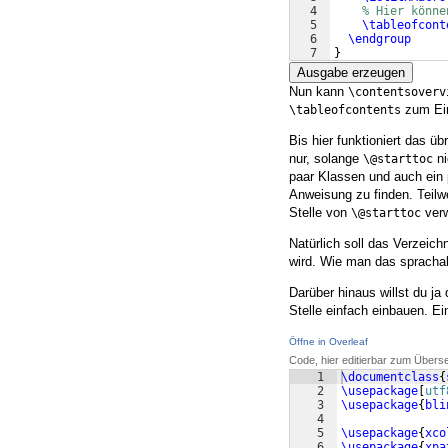
4
% Hier könne
5
\tableofcont
6
\endgroup
7
}
Ausgabe erzeugen
Nun kann
\contentsoverv
zum Ein
\tableofcontents
Bis hier funktioniert das ü
nur, solange
ni
\@starttoc
paar Klassen und auch ein 
Anweisung zu finden. Teilw
Stelle von
verw
\@starttoc
Natürlich soll das Verzeic
wird. Wie man das sprachab
Darüber hinaus willst du j
Stelle einfach einbauen. 
Öffne in Overleaf
Code, hier editierbar zum Übers
1
\documentclass
{
2
\usepackage
[
utf
3
\usepackage
{
bli
4
5
\usepackage
{
xco
6
\usepackage
{
xpa