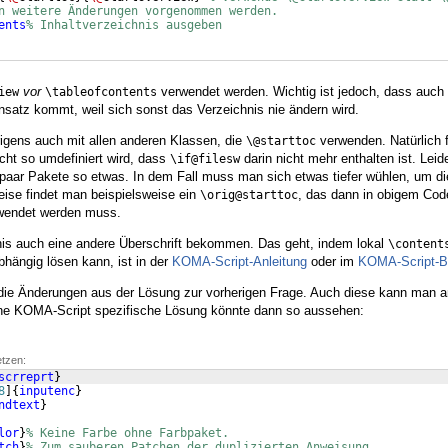
n weitere Änderungen vorgenommen werden.
ents
% Inhaltverzeichnis ausgeben
vor
verwendet werden. Wichtig ist jedoch, dass auch
iew
\tableofcontents
satz kommt, weil sich sonst das Verzeichnis nie ändern wird.
brigens auch mit allen anderen Klassen, die
verwenden. Natürlich f
\@starttoc
cht so umdefiniert wird, dass
darin nicht mehr enthalten ist. Lei
\if@filesw
paar Pakete so etwas. In dem Fall muss man sich etwas tiefer wühlen, um d
eise findet man beispielsweise ein
, das dann in obigem Code
\orig@starttoc
endet werden muss.
hnis auch eine andere Überschrift bekommen. Das geht, indem lokal
\content
hängig lösen kann, ist in der
KOMA-Script-Anleitung
oder im
KOMA-Script-
a die Änderungen aus der Lösung zur vorherigen Frage. Auch diese kann man a
Eine KOMA-Script spezifische Lösung könnte dann so aussehen:
etzen:
scrreprt
}
8
]
{
inputenc
}
ndtext
}
lor
}
% Keine Farbe ohne Farbpaket.
tch
}
% Zum sauberen Patchen der duplizierten Anweisung.