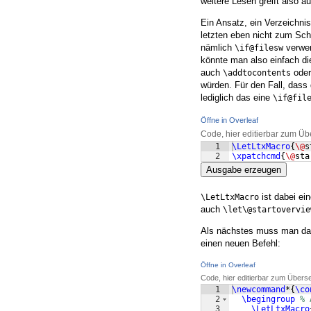
weitere Lesen greift also au
Ein Ansatz, ein Verzeichni
letzten eben nicht zum Sch
nämlich
verwen
\if@filesw
könnte man also einfach di
auch
ode
\addtocontents
würden. Für den Fall, dass
lediglich das eine
\if@fil
Öffne in Overleaf
Code, hier editierbar zum Üb
1
\LetLtxMacro
{
\@
s
2
\xpatchcmd
{
\@
sta
Ausgabe erzeugen
ist dabei ei
\LetLtxMacro
auch
\let\@startovervie
Als nächstes muss man dafü
einen neuen Befehl:
Öffne in Overleaf
Code, hier editierbar zum Übers
1
\newcommand
*
{
\co
2
\begingroup
% 
3
\LetLtxMacro