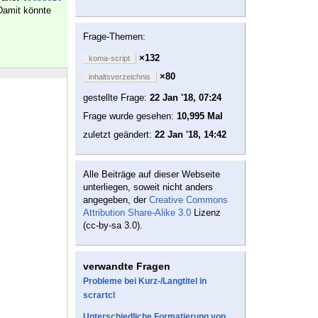
Damit könnte
Frage-Themen:
×132
koma-script
×80
inhaltsverzeichnis
gestellte Frage:
22 Jan '18, 07:24
Frage wurde gesehen:
10,995 Mal
zuletzt geändert:
22 Jan '18, 14:42
Alle Beiträge auf dieser Webseite
unterliegen, soweit nicht anders
angegeben, der
Creative Commons
Attribution Share-Alike 3.0
Lizenz
(cc-by-sa 3.0).
verwandte Fragen
Probleme bei Kurz-/Langtitel in
scrartcl
Unterschiedliche Formatierung von