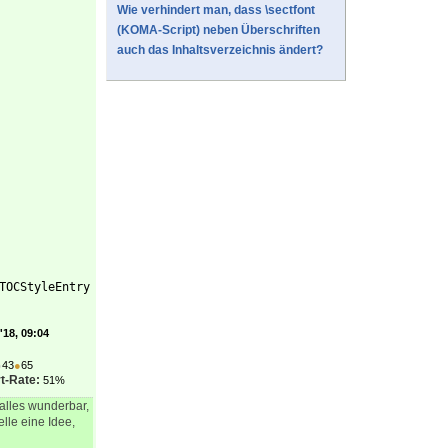
Wie verhindert man, dass \sectfont
(KOMA-Script) neben Überschriften
auch das Inhaltsverzeichnis ändert?
TOCStyleEntry
'18, 09:04
●
43
●
65
t-Rate:
51%
alles wunderbar,
lle eine Idee,