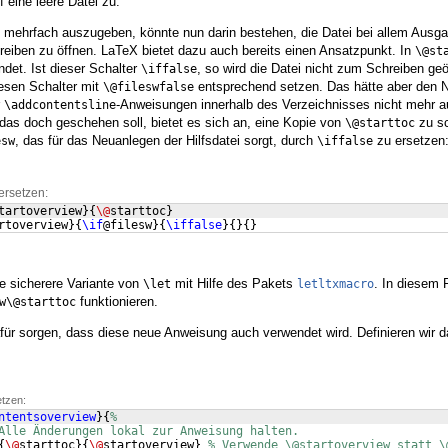
f eine leere Datei zu.
s mehrfach auszugeben, könnte nun darin bestehen, die Datei bei allem Ausg
reiben zu öffnen. LaTeX bietet dazu auch bereits einen Ansatzpunkt. In
\@st
det. Ist dieser Schalter
, so wird die Datei nicht zum Schreiben geö
\iffalse
esen Schalter mit
entsprechend setzen. Das hätte aber den N
\@fileswfalse
r
-Anweisungen innerhalb des Verzeichnisses nicht mehr a
\addcontentsline
 das doch geschehen soll, bietet es sich an, eine Kopie von
zu sc
\@starttoc
, das für das Neuanlegen der Hilfsdatei sorgt, durch
zu ersetzen
esw
\iffalse
ersetzen:
tartoverview
}
{
\@
starttoc
}
rtoverview
}
{
\if
@filesw
}
{
\iffalse
}
{
}
{
}
ne sicherere Variante von
mit Hilfe des Pakets
. In diesem 
\let
letltxmacro
funktionieren.
w\@starttoc
r sorgen, dass diese neue Anweisung auch verwendet wird. Definieren wir d
etzen:
ntentsoverview
}
{
%
Alle Änderungen lokal zur Anweisung halten.
{
\@
starttoc
}
{
\@
startoverview
}
% Verwende \@startoverview statt \