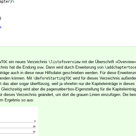
apter
}
%
}
s
ein neues Verzeichnis
mit der Überschrift »Overview«
wTOC
\listofoverview
ichnis hat die Endung
. Dann wird durch Erweiterung von
ovw
\addchaptertoc
nträge auch in diese neue Hilfsdatei geschrieben werden. Für diese Erweiteru
enden können. Mit
wird für dieses Verzeichnis außer
\BeforeStartingTOC
st das aber sogar überflüssig, weil ja ohnehin nur die Kapiteleinträge in dieses
 Gleichzeitig wird aber die
-Eigenstellung für die Kapiteleinträg
pagenumberbox
ür dieses Verzeichnis geändert, um dort die grauen Linien einzufügen. Die bei
im Ergebnis so aus: