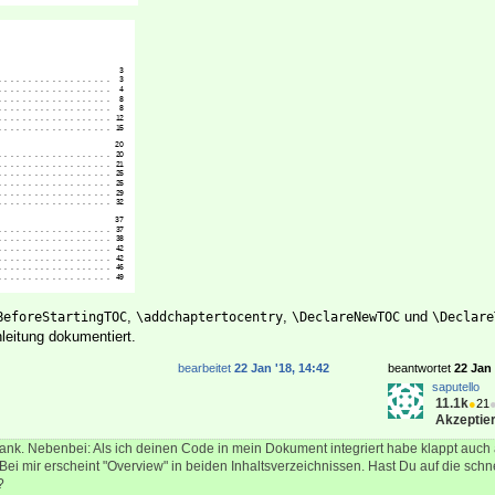
,
,
und
BeforeStartingTOC
\addchaptertocentry
\DeclareNewTOC
\Declare
leitung dokumentiert.
bearbeitet
22 Jan '18, 14:42
beantwortet
22 Jan 
saputello
11.1k
●
21
Akzeptier
nk. Nebenbei: Als ich deinen Code in mein Dokument integriert habe klappt auch 
ei mir erscheint "Overview" in beiden Inhaltsverzeichnissen. Hast Du auf die schne
?