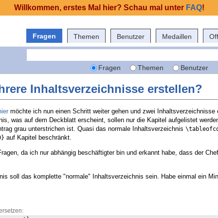
Willkommen, erstes Mal hier? Schau mal unter
FAQ
!
Fragen
Themen
Benutzer
Medaillen
Of
Fragen
Themen
Benutzer
rere Inhaltsverzeichnisse erstellen?
hier
möchte ich nun einen Schritt weiter gehen und zwei Inhaltsverzeichnisse e
is, was auf dem Deckblatt erscheint, sollen nur die Kapitel aufgelistet werde
intrag grau unterstrichen ist. Quasi das normale Inhaltsverzeichnis
\tableofc
auf Kapitel beschränkt.
0}
Fragen, da ich nur abhängig beschäftigter bin und erkannt habe, dass der Ch
is soll das komplette "normale" Inhaltsverzeichnis sein. Habe einmal ein Min
ersetzen: