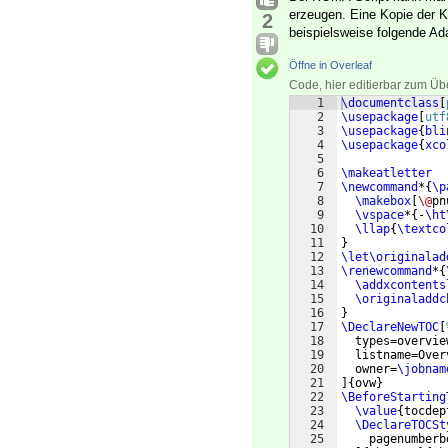
erzeugen. Eine Kopie der Ka
2
beispielsweise folgende Ad
Öffne in Overleaf
Code, hier editierbar zum Üb
1
\documentclass
[
2
\usepackage
[
utf
3
\usepackage
{
bli
4
\usepackage
{
xco
5
6
\makeatletter
7
\newcommand
*
{
\p
8
\makebox
[
\@
pn
9
\vspace
*
{
-
\ht
10
\llap
{
\textco
11
}
12
\let\originalad
13
\renewcommand
*
{
14
\addxcontents
15
\originaladdc
16
}
17
\DeclareNewTOC
[
18
  types=overvie
19
  listname=Over
20
  owner=
\jobnam
21
]
{
ovw
}
22
\BeforeStarting
23
\value
{
tocdep
24
\DeclareTOCSt
25
    pagenumberb