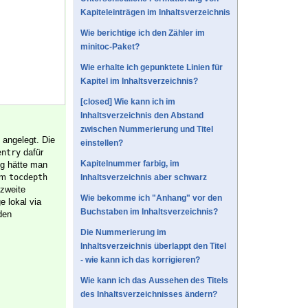
Kapiteleinträgen im Inhaltsverzeichnis
Wie berichtige ich den Zähler im
minitoc-Paket?
Wie erhalte ich gepunktete Linien für
Kapitel im Inhaltsverzeichnis?
[closed] Wie kann ich im
Inhaltsverzeichnis den Abstand
zwischen Nummerierung und Titel
 angelegt. Die
einstellen?
dafür
entry
Kapitelnummer farbig, im
ng hätte man
dem
tocdepth
Inhaltsverzeichnis aber schwarz
 zweite
Wie bekomme ich "Anhang" vor den
e lokal via
Buchstaben im Inhaltsverzeichnis?
den
Die Nummerierung im
Inhaltsverzeichnis überlappt den Titel
- wie kann ich das korrigieren?
Wie kann ich das Aussehen des Titels
des Inhaltsverzeichnisses ändern?