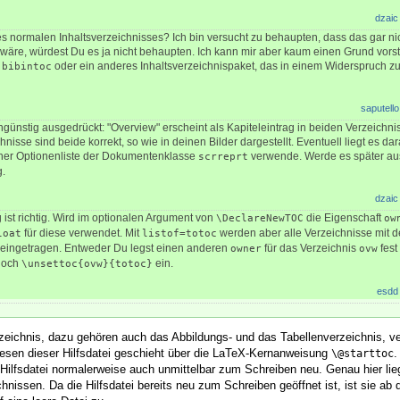
dzaic
es normalen Inhaltsverzeichnisses? Ich bin versucht zu behaupten, dass das gar ni
äre, würdest Du es ja nicht behaupten. Ich kann mir aber kaum einen Grund vorst
l
oder ein anderes Inhaltsverzeichnispaket, das in einem Widerspruch 
bibintoc
saputello
ünstig ausgedrückt: "Overview" erscheint als Kapiteleintrag in beiden Verzeichni
nisse sind beide korrekt, so wie in deinen Bilder dargestellt. Eventuell liegt es dar
ner Optionenliste der Dokumentenklasse
verwende. Werde es später au
scrreprt
g.
dzaic
st richtig. Wird im optionalen Argument von
die Eigenschaft
\DeclareNewTOC
ow
für diese verwendet. Mit
werden aber alle Verzeichnisse mit
loat
listof=totoc
s eingetragen. Entweder Du legst einen anderen
für das Verzeichnis
fest
owner
ovw
och
ein.
\unsettoc{ovw}{totoc}
esdd
rzeichnis, dazu gehören auch das Abbildungs- und das Tabellenverzeichnis, v
nlesen dieser Hilfsdatei geschieht über die LaTeX-Kernanweisung
.
\@starttoc
 Hilfsdatei normalerweise auch unmittelbar zum Schreiben neu. Genau hier li
hnissen. Da die Hilfsdatei bereits neu zum Schreiben geöffnet ist, ist sie ab 