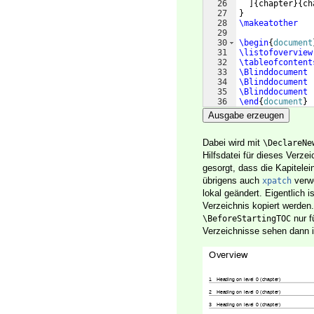
26
]
{
chapter
}
{
ch
27
}
28
\makeatother
29
30
\begin
{
document
31
\listofoverview
32
\tableofcontent
33
\Blinddocument
34
\Blinddocument
35
\Blinddocument
36
\end
{
document
}
Ausgabe erzeugen
Dabei wird mit
\DeclareNe
Hilfsdatei für dieses Verze
gesorgt, dass die Kapitelei
übrigens auch
verw
xpatch
lokal geändert. Eigentlich i
Verzeichnis kopiert werden.
nur f
\BeforeStartingTOC
Verzeichnisse sehen dann 