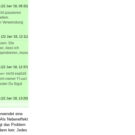
(22 Jan '18, 09:32)
cht passieren
ellen.
zur Verwendung
(22 Jan '18, 12:11)
ssen. Die
an, dass ich
sprobieren, muss
(22 Jan '18, 12:37)
nicht explizit
ner
 dem owner
float
 oder Du fügst
(22 Jan '18, 13:20)
erwendet eine
 Als Nebeneffekt
egt das Problem
dann leer. Jedes