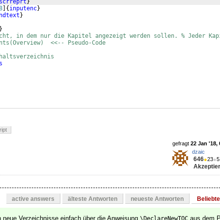
scrreprt
}
8
]
{
inputenc
}
ndtext
}
}
cht, in dem nur die Kapitel angezeigt werden sollen. % Jeder Kap
nts(Overview)  <<-- Pseudo-Code
haltsverzeichnis
s
ipt
gefragt
22 Jan '18,
dzaic
646
●
23
●
5
Akzeptier
active answers
älteste Antworten
neueste Antworten
Beliebt
neue Verzeichnisse einfach über die Anweisung
aus dem 
\DeclareNewTOC