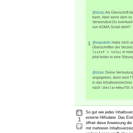
@dzaic
Als Überschrift d
kann. Aber wenn dem so w
Verwendest Du eventuel
von KOMA-Script steht?
@saputello
Habe mich ung
1
Überschriften der Verzeich
in mei
listof = totoc
jetzt leider in eine Sitzun
@dzaic
Deine Vermutung i
angegeben, dann wird
f
in das Inhaltsverzeichni
nach
n
\DeclareNewTOC
So gut wie jedes Inhaltsve
externe Hilfsdatei. Das Ei
1
öffnet diese Anweisung die
mit mehreren Inhaltsverzeic