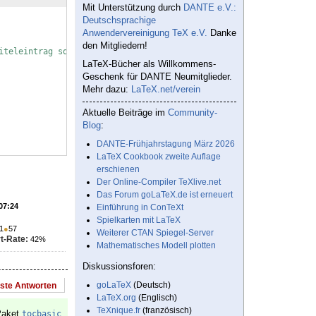
Mit Unterstützung durch
DANTE e.V.:
Deutschsprachige
Anwendervereinigung TeX e.V.
Danke
den Mitgliedern!
iteleintrag soll grau unterstrichen sein.
LaTeX-Bücher als Willkommens-
Geschenk für DANTE Neumitglieder.
Mehr dazu:
LaTeX.net/verein
Aktuelle Beiträge im
Community-
Blog
:
DANTE-Frühjahrstagung März 2026
LaTeX Cookbook zweite Auflage
erschienen
Der Online-Compiler TeXlive.net
Das Forum goLaTeX.de ist erneuert
 07:24
Einführung in ConTeXt
Spielkarten mit LaTeX
1
●
57
Weiterer CTAN Spiegel-Server
t-Rate:
42%
Mathematisches Modell plotten
Diskussionsforen:
goLaTeX
(Deutsch)
este Antworten
LaTeX.org
(Englisch)
TeXnique.fr
(französisch)
Paket
tocbasic