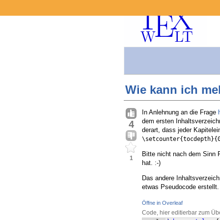
Wie kann ich meh
In Anlehnung an die Frage
dem ersten Inhaltsverzeichn
4
derart, dass jeder Kapitele
\setcounter{tocdepth}{
Bitte nicht nach dem Sinn 
1
hat. :-)
Das andere Inhaltsverzeichn
etwas Pseudocode erstellt.
Öffne in Overleaf
Code, hier editierbar zum Üb