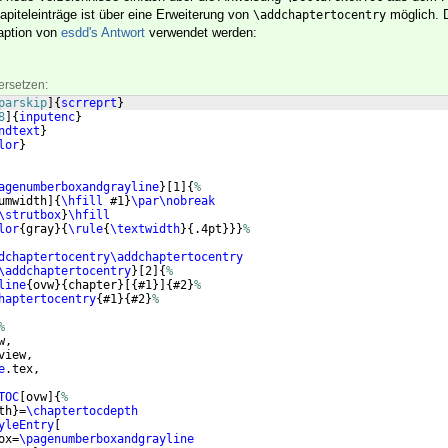
piteleinträge ist über eine Erweiterung von
möglich. 
\addchaptertocentry
aption von
esdd's Antwort
verwendet werden:
ersetzen:
parskip
]
{
scrreprt
}
8
]
{
inputenc
}
ndtext
}
lor
}
agenumberboxandgrayline
}
[
1
]
{
%
umwidth
]
{
\hfill
 #1
}
\par\nobreak
\strutbox
}
\hfill
lor
{
gray
}
{
\rule
{
\textwidth
}
{
.4pt
}}}
%
dchaptertocentry\addchaptertocentry
\addchaptertocentry
}
[
2
]
{
%
line
{
ovw
}
{
chapter
}
[{
#1
}]
{
#2
}
%
haptertocentry
{
#1
}
{
#2
}
%
%
w,
view,
e
.tex,
TOC
[
ovw
]
{
%
th
}
=
\chaptertocdepth
yleEntry
[
ox=
\pagenumberboxandgrayline