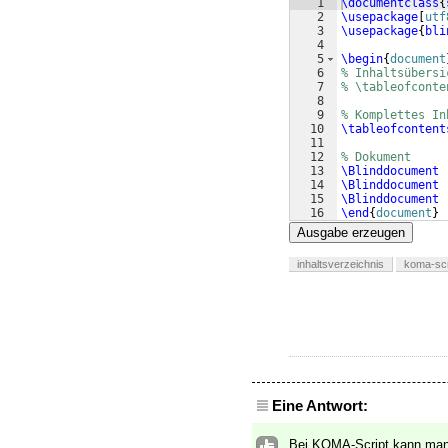
1
\documentclass
{
2
\usepackage
[
utf
3
\usepackage
{
bli
4
5
\begin
{
document
6
% Inhaltsübersi
7
% \tableofconte
8
9
% Komplettes In
10
\tableofcontent
11
12
% Dokument
13
\Blinddocument
14
\Blinddocument
15
\Blinddocument
16
\end
{
document
}
Ausgabe erzeugen
inhaltsverzeichnis
koma-scr
Eine Antwort:
Bei KOMA-Script kann man 