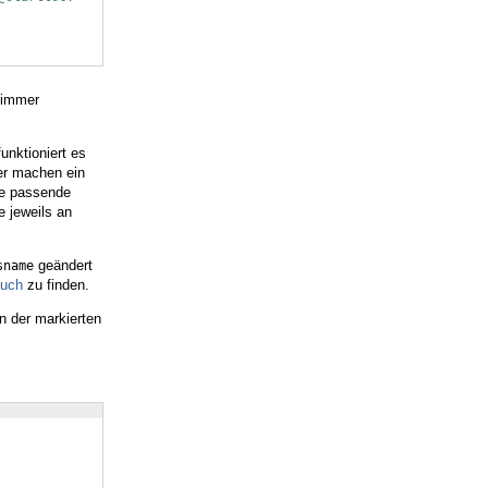
 immer
unktioniert es
der machen ein
ie passende
 jeweils an
geändert
sname
Buch
zu finden.
n der markierten