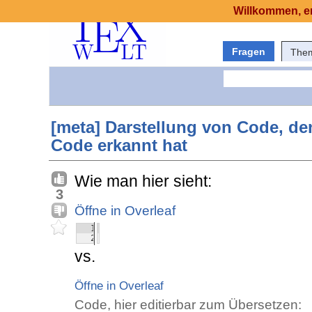
Willkommen, er
Fragen
The
[meta] Darstellung von Code, den
Code erkannt hat
Wie man hier sieht:
3
Öffne in Overleaf
1
1
1
#!/bin/sh
2
2
2
echo "Das ist ein Test."
vs.
Öffne in Overleaf
Code, hier editierbar zum Übersetzen: