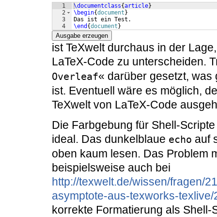
1
\documentclass
{
article
}
2
\begin
{
document
}
3
Das ist ein Test.
4
\end
{
document
}
Ausgabe erzeugen
ist TeXwelt durchaus in der Lage
LaTeX-Code zu unterscheiden. Tr
« darüber gesetzt, was
Overleaf
ist. Eventuell wäre es möglich, 
TeXwelt von LaTeX-Code ausgeh
Die Farbgebung für Shell-Scripte 
ideal. Das dunkelblaue
auf 
echo
oben kaum lesen. Das Problem mi
beispielsweise auch bei
http://texwelt.de/wissen/fragen/2
asymptote-aus-texworks-texlive
korrekte Formatierung als Shell-S