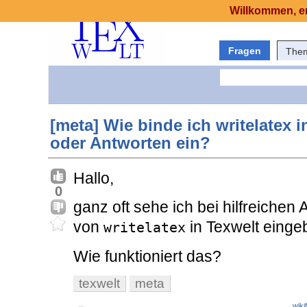
Willkommen, er
Fragen
The
[meta] Wie binde ich writelatex
oder Antworten ein?
Hallo,
0
ganz oft sehe ich bei hilfreichen
von
in Texwelt einge
writelatex
Wie funktioniert das?
texwelt
meta
wiki