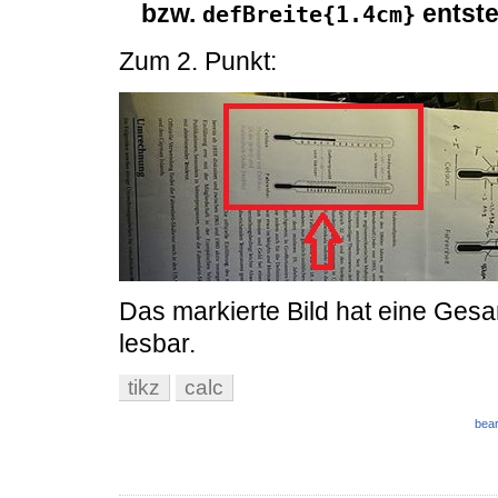
bzw.
entst
defBreite{1.4cm}
Zum 2. Punkt:
Das markierte Bild hat eine Gesa
lesbar.
tikz
calc
bear