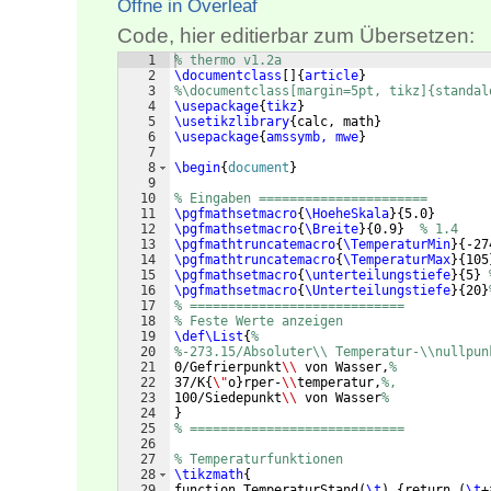
Öffne in Overleaf
Code, hier editierbar zum Übersetzen:
1
% thermo v1.2a
2
\documentclass
[
]
{
article
}
3
%\documentclass[margin=5pt, tikz]{standal
4
\usepackage
{
tikz
}
5
\usetikzlibrary
{
calc, math
}
6
\usepackage
{
amssymb, mwe
}
7
8
\begin
{
document
}
9
10
% Eingaben ======================
11
\pgfmathsetmacro
{
\HoeheSkala
}
{
5.0
}
12
\pgfmathsetmacro
{
\Breite
}
{
0.9
}
% 1.4
13
\pgfmathtruncatemacro
{
\TemperaturMin
}
{
-27
14
\pgfmathtruncatemacro
{
\TemperaturMax
}
{
105
15
\pgfmathsetmacro
{
\unterteilungstiefe
}
{
5
}
16
\pgfmathsetmacro
{
\Unterteilungstiefe
}
{
20
}
17
% ============================
18
% Feste Werte anzeigen
19
\def\List
{
%
20
%-273.15/Absoluter\\ Temperatur-\\nullpun
21
0/Gefrierpunkt
\\
 von Wasser,
%
22
37/K
{
\"
o
}
rper-
\\
temperatur,
%,
23
100/Siedepunkt
\\
 von Wasser
%
24
}
25
% ============================
26
27
% Temperaturfunktionen
28
\tikzmath
{
29
function TemperaturStand
(
\t
)
{
return 
(
\t
+