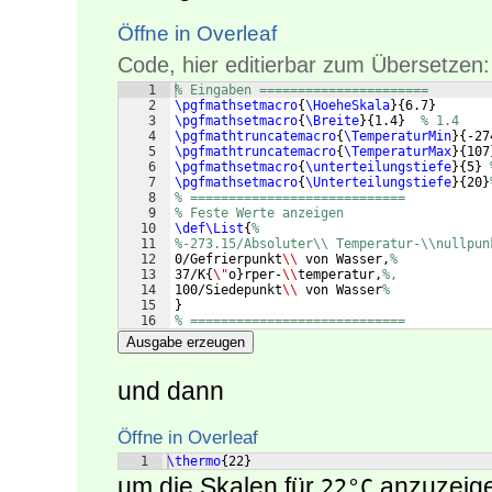
Öffne in Overleaf
Code, hier editierbar zum Übersetzen:
1
% Eingaben ======================
2
\pgfmathsetmacro
{
\HoeheSkala
}
{
6.7
}
3
\pgfmathsetmacro
{
\Breite
}
{
1.4
}
% 1.4
4
\pgfmathtruncatemacro
{
\TemperaturMin
}
{
-27
5
\pgfmathtruncatemacro
{
\TemperaturMax
}
{
107
6
\pgfmathsetmacro
{
\unterteilungstiefe
}
{
5
}
7
\pgfmathsetmacro
{
\Unterteilungstiefe
}
{
20
}
8
% ============================
9
% Feste Werte anzeigen
10
\def\List
{
%
11
%-273.15/Absoluter\\ Temperatur-\\nullpun
12
0/Gefrierpunkt
\\
 von Wasser,
%
13
37/K
{
\"
o
}
rper-
\\
temperatur,
%,
14
100/Siedepunkt
\\
 von Wasser
%
15
}
16
% ============================
Ausgabe erzeugen
und dann
Öffne in Overleaf
1
\thermo
{
22
}
um die Skalen für
anzuzeige
22°C