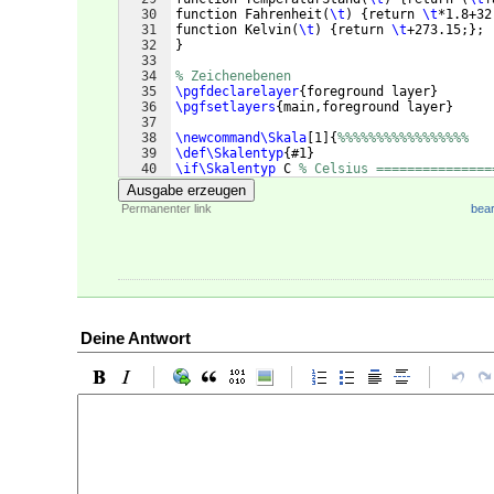
30
function Fahrenheit
(
\t
)
{
return 
\t
*1.8+32
31
function Kelvin
(
\t
)
{
return 
\t
+273.15;
}
; 
32
}
33
34
% Zeichenebenen
35
\pgfdeclarelayer
{
foreground layer
}
36
\pgfsetlayers
{
main,foreground layer
}
37
38
\newcommand\Skala
[
1
]
{
%%%%%%%%%%%%%%%%%
39
\def\Skalentyp
{
#1
}
40
\if\Skalentyp
 C 
% Celsius ===============
41
\pgfmathtruncatemacro
{
\Tmin
}
{
\TemperaturM
Ausgabe erzeugen
Permanenter link
bear
Deine Antwort