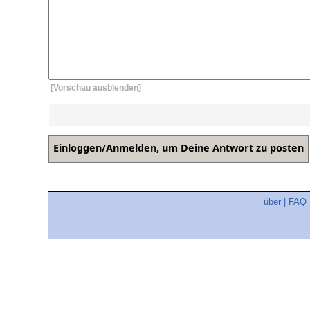
[Vorschau ausblenden]
über
|
FAQ