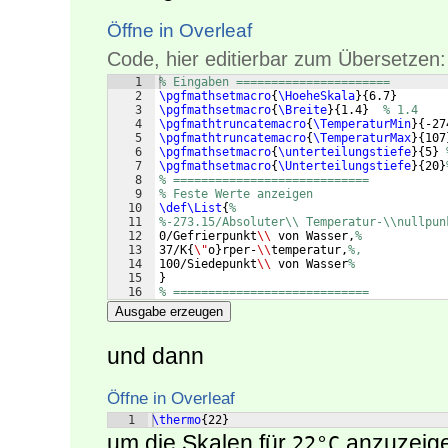
Öffne in Overleaf
Code, hier editierbar zum Übersetzen:
1
% Eingaben ======================
2
\pgfmathsetmacro
{
\HoeheSkala
}
{
6.7
}
3
\pgfmathsetmacro
{
\Breite
}
{
1.4
}
% 1.4
4
\pgfmathtruncatemacro
{
\TemperaturMin
}
{
-27
5
\pgfmathtruncatemacro
{
\TemperaturMax
}
{
107
6
\pgfmathsetmacro
{
\unterteilungstiefe
}
{
5
}
7
\pgfmathsetmacro
{
\Unterteilungstiefe
}
{
20
}
8
% ============================
9
% Feste Werte anzeigen
10
\def\List
{
%
11
%-273.15/Absoluter\\ Temperatur-\\nullpun
12
0/Gefrierpunkt
\\
 von Wasser,
%
13
37/K
{
\"
o
}
rper-
\\
temperatur,
%,
14
100/Siedepunkt
\\
 von Wasser
%
15
}
16
% ============================
Ausgabe erzeugen
und dann
Öffne in Overleaf
1
\thermo
{
22
}
um die Skalen für
anzuzeige
22°C