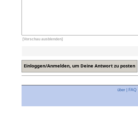
[Vorschau ausblenden]
über
|
FAQ