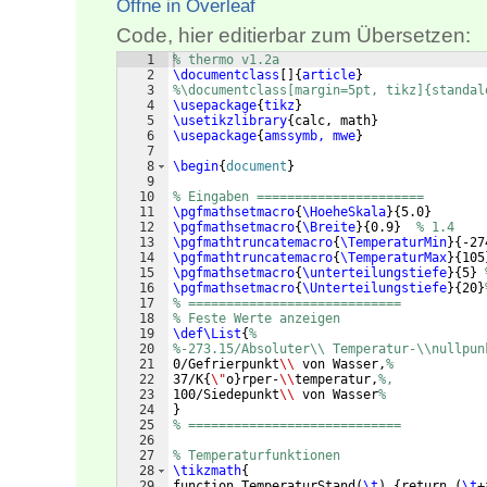
Öffne in Overleaf
Code, hier editierbar zum Übersetzen:
1
% thermo v1.2a
2
\documentclass
[
]
{
article
}
3
%\documentclass[margin=5pt, tikz]{standal
4
\usepackage
{
tikz
}
5
\usetikzlibrary
{
calc, math
}
6
\usepackage
{
amssymb, mwe
}
7
8
\begin
{
document
}
9
10
% Eingaben ======================
11
\pgfmathsetmacro
{
\HoeheSkala
}
{
5.0
}
12
\pgfmathsetmacro
{
\Breite
}
{
0.9
}
% 1.4
13
\pgfmathtruncatemacro
{
\TemperaturMin
}
{
-27
14
\pgfmathtruncatemacro
{
\TemperaturMax
}
{
105
15
\pgfmathsetmacro
{
\unterteilungstiefe
}
{
5
}
16
\pgfmathsetmacro
{
\Unterteilungstiefe
}
{
20
}
17
% ============================
18
% Feste Werte anzeigen
19
\def\List
{
%
20
%-273.15/Absoluter\\ Temperatur-\\nullpun
21
0/Gefrierpunkt
\\
 von Wasser,
%
22
37/K
{
\"
o
}
rper-
\\
temperatur,
%,
23
100/Siedepunkt
\\
 von Wasser
%
24
}
25
% ============================
26
27
% Temperaturfunktionen
28
\tikzmath
{
29
function TemperaturStand
(
\t
)
{
return 
(
\t
+