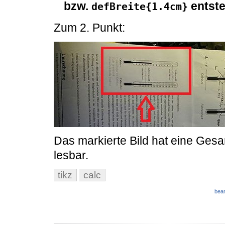
bzw.
entst
defBreite{1.4cm}
Zum 2. Punkt:
Das markierte Bild hat eine Gesa
lesbar.
tikz
calc
bear