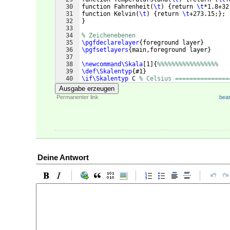
30
function Fahrenheit
(
\t
)
{
return 
\t
*1.8+32
31
function Kelvin
(
\t
)
{
return 
\t
+273.15;
}
; 
32
}
33
34
% Zeichenebenen
35
\pgfdeclarelayer
{
foreground layer
}
36
\pgfsetlayers
{
main,foreground layer
}
37
38
\newcommand\Skala
[
1
]
{
%%%%%%%%%%%%%%%%%
39
\def\Skalentyp
{
#1
}
40
\if\Skalentyp
 C 
% Celsius ===============
41
\pgfmathtruncatemacro
{
\Tmin
}
{
\TemperaturM
Ausgabe erzeugen
Permanenter link
bear
Deine Antwort