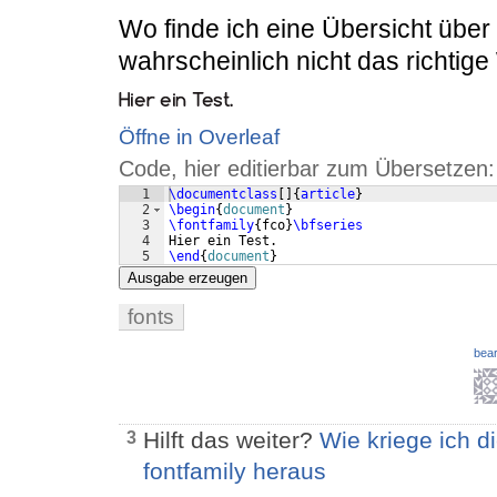
Wo finde ich eine Übersicht über
wahrscheinlich nicht das richtige 
Öffne in Overleaf
Code, hier editierbar zum Übersetzen:
1
\documentclass
[
]
{
article
}
2
\begin
{
document
}
3
\fontfamily
{
fco
}
\bfseries
4
Hier ein Test.
5
\end
{
document
}
Ausgabe erzeugen
fonts
bear
Hilft das weiter?
Wie kriege ich d
3
fontfamily heraus