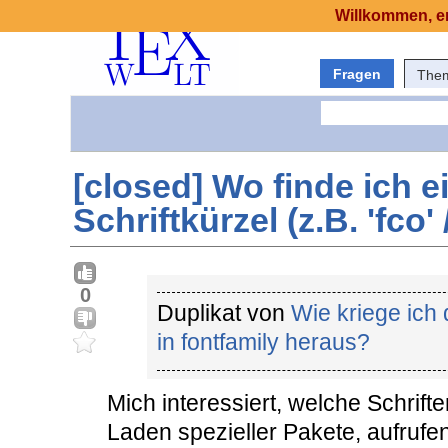
Willkommen, er
Fragen
The
[closed] Wo finde ich e
Schriftkürzel (z.B. 'fco' 
0
Duplikat von
Wie kriege ich
in fontfamily heraus?
Mich interessiert, welche Schrift
Laden spezieller Pakete, aufrufe