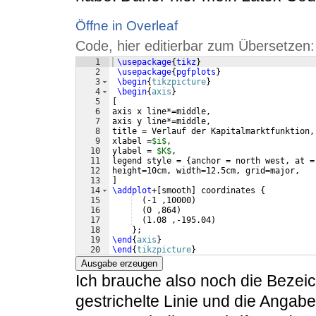
Öffne in Overleaf
Code, hier editierbar zum Übersetzen:
1
\usepackage
{
tikz
}
2
\usepackage
{
pgfplots
}
3
\begin
{
tikzpicture
}
4
\begin
{
axis
}
5
[
6
axis x line*=middle,
7
axis y line*=middle,
8
title = Verlauf der Kapitalmarktfunktion,
9
xlabel =
$i$
,
10
ylabel = 
$K$
,
11
legend style = 
{
anchor = north west, at =
12
height=10cm, width=12.5cm, grid=major, 
13
]
14
\addplot
+
[
smooth
]
 coordinates 
{
15
(
-1 ,10000
)
16
(
0 ,864
)
17
(
1.08 ,-195.04
)
18
}
;
19
\end
{
axis
}
20
\end
{
tikzpicture
}
Ausgabe erzeugen
Ich brauche also noch die Beze
gestrichelte Linie und die Angab