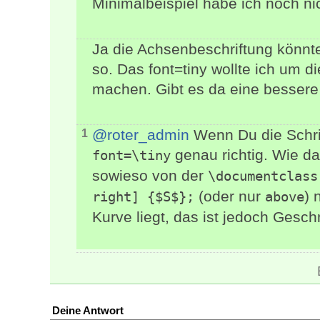
Minimalbeispiel habe ich noch nic
Ja die Achsenbeschriftung könnte 
so. Das font=tiny wollte ich um d
machen. Gibt es da eine besser
@roter_admin
Wenn Du die Schrif
1
genau richtig. Wie d
font=\tiny
sowieso von der
\documentclass
(oder nur
) 
right] {$S$};
above
Kurve liegt, das ist jedoch Ges
Deine Antwort