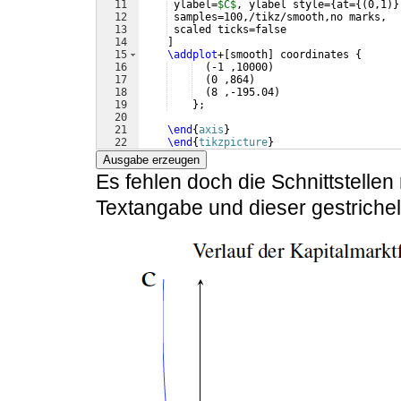
11
 ylabel=
$C$
, ylabel style=
{
at=
{(
0,1
)}
12
 samples=100,/tikz/smooth,no marks,
13
 scaled ticks=false
14
]
15
\addplot
+
[
smooth
]
 coordinates 
{
16
(
-1 ,10000
)
17
(
0 ,864
)
18
(
8 ,-195.04
)
19
}
;
20
21
\end
{
axis
}
22
\end
{
tikzpicture
}
Ausgabe erzeugen
Es fehlen doch die Schnittstellen
Textangabe und dieser gestrichel