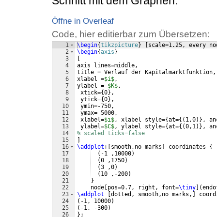
Schnitt mit dem Graphen.
Öffne in Overleaf
Code, hier editierbar zum Übersetzen:
1
\begin
{
tikzpicture
}
[
scale=1.25, every no
2
\begin
{
axis
}
3
[
4
axis lines=middle,
5
title = Verlauf der Kapitalmarktfunktion,
6
xlabel =
$i$
,
7
ylabel = 
$K$
,
8
 xtick=
{
0
}
,
9
 ytick=
{
0
}
,
10
 ymin=-750,
11
 ymax= 5000,
12
 xlabel=
$i$
, xlabel style=
{
at=
{(
1,0
)}
, an
13
 ylabel=
$C$
, ylabel style=
{
at=
{(
0,1
)}
, an
14
% scaled ticks=false
15
]
16
\addplot
+
[
smooth,no marks
]
 coordinates 
{
17
(
-1 ,10000
)
18
(
0 ,1750
)
19
(
3 ,0
)
20
(
10 ,-200
)
21
}
22
    node
[
pos=0.7, right, font=
\tiny
]
(
endo
23
\addplot
[
dotted, smooth,no marks,
]
 coord
24
(
-1, 10000
)
25
(
-1, -300
)
26
}
;    