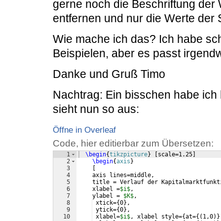
gerne noch die Beschriftung der
entfernen und nur die Werte der 
Wie mache ich das? Ich habe sch
Beispielen, aber es passt irgendwi
Danke und Gruß Timo
Nachtrag: Ein bisschen habe ic
sieht nun so aus:
Öffne in Overleaf
Code, hier editierbar zum Übersetzen:
1
\begin
{
tikzpicture
}
[
scale=1.25
]
2
\begin
{
axis
}
3
[
4
    axis lines=middle,
5
    title = Verlauf der Kapitalmarktfunkt
6
    xlabel =
$i$
,
7
    ylabel = 
$K$
,
8
 xtick=
{
0
}
,
9
 ytick=
{
0
}
,
10
 xlabel=
$i$
, xlabel style=
{
at=
{(
1,0
)}