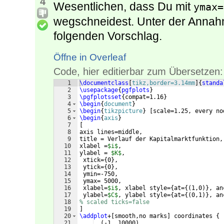
4
Wesentlichen, dass Du mit
ymax=
wegschneidest. Unter der Annahme
folgenden Vorschlag.
Öffne in Overleaf
Code, hier editierbar zum Übersetzen:
1
\documentclass
[
tikz,border=3.14mm
]
{
standa
2
\usepackage
{
pgfplots
}
3
\pgfplotsset
{
compat=1.16
}
4
\begin
{
document
}
5
\begin
{
tikzpicture
}
[
scale=1.25, every no
6
\begin
{
axis
}
7
[
8
axis lines=middle,
9
title = Verlauf der Kapitalmarktfunktion,
10
xlabel =
$i$
,
11
ylabel = 
$K$
,
12
 xtick=
{
0
}
,
13
 ytick=
{
0
}
,
14
 ymin=-750,
15
 ymax= 5000,
16
 xlabel=
$i$
, xlabel style=
{
at=
{(
1,0
)}
, an
17
 ylabel=
$C$
, ylabel style=
{
at=
{(
0,1
)}
, an
18
% scaled ticks=false
19
]
20
\addplot
+
[
smooth,no marks
]
 coordinates 
{
21
(
-1 ,10000
)