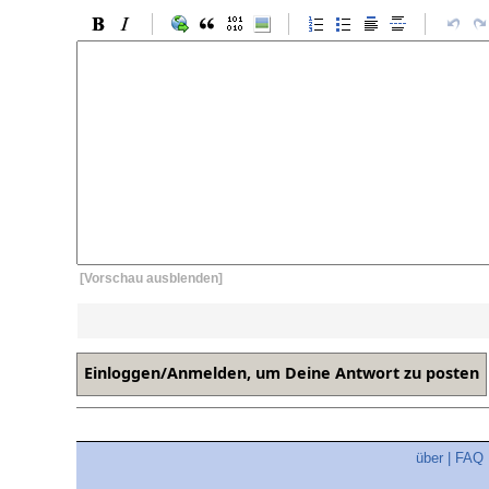
[Vorschau ausblenden]
über
|
FAQ