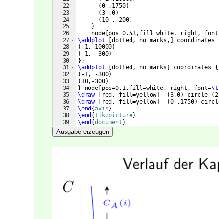
22
(
0 ,1750
)
23
(
3 ,0
)
24
(
10 ,-200
)
25
}
26
    node
[
pos=0.53,fill=white, right, font
27
\addplot
[
dotted, no marks,
]
 coordinates 
28
(
-1, 10000
)
29
(
-1, -300
)
30
}
;    
31
\addplot
[
dotted, no marks
]
 coordinates 
{
32
(
-1, -300
)
33
(
10,-300
)
34
}
 node
[
pos=0.1,fill=white, right, font=
\t
35
\draw
[
red, fill=yellow
]
(
3,0
)
 circle 
(
2
36
\draw
[
red, fill=yellow
]
(
0 ,1750
)
 circl
37
\end
{
axis
}
38
\end
{
tikzpicture
}
39
\end
{
document
}
Ausgabe erzeugen