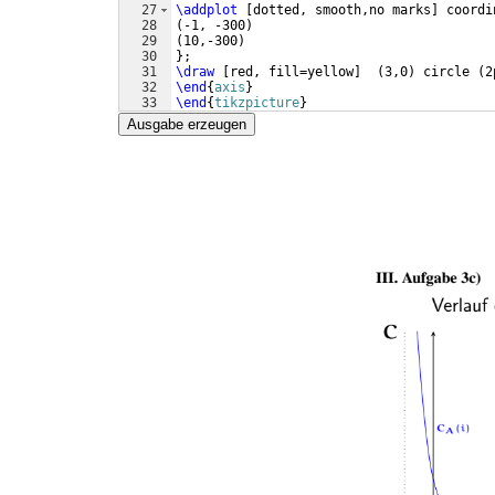
27
\addplot
[
dotted, smooth,no marks
]
 coordi
28
(
-1, -300
)
29
(
10,-300
)
30
}
;
31
\draw
[
red, fill=yellow
]
(
3,0
)
 circle 
(
2
32
\end
{
axis
}
33
\end
{
tikzpicture
}
Ausgabe erzeugen