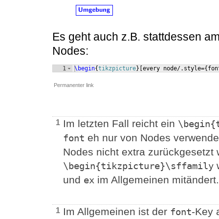
Es geht auch z.B. stattdessen am 
Nodes:
1
\begin
{
tikzpicture
}
[
every node/.style=
{
fon
Permanenter link
Im letzten Fall reicht ein
1
\begin{
eh nur von Nodes verwendet 
font
Nodes nicht extra zurückgesetzt 
w
\begin{tikzpicture}\sffamily
und
im Allgemeinen mitändert.
ex
Im Allgemeinen ist der
-Key 
1
font