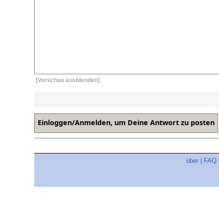
[Vorschau ausblenden]
über
|
FAQ