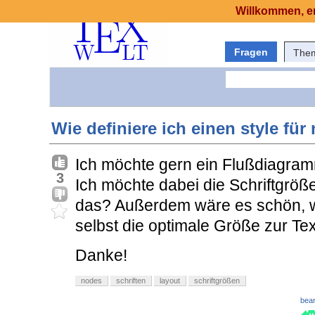
Willkommen, er
Fragen
The
Wie definiere ich einen style fü
Ich möchte gern ein Flußdiagra
3
Ich möchte dabei die Schriftgröß
das? Außerdem wäre es schön, we
selbst die optimale Größe zur T
Danke!
nodes
schriften
layout
schriftgrößen
bear