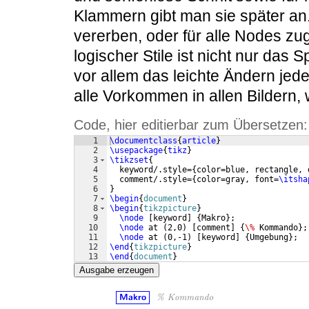
Klammern gibt man sie später an
vererben, oder für alle Nodes zug
logischer Stile ist nicht nur das
vor allem das leichte Ändern jeder
alle Vorkommen in allen Bildern,
Code, hier editierbar zum Übersetzen:
1
\documentclass
{
article
}
2
\usepackage
{
tikz
}
3
\tikzset
{
4
  keyword/.style=
{
color=blue, rectangle, 
5
  comment/.style=
{
color=gray, font=
\itsha
6
}
7
\begin
{
document
}
8
\begin
{
tikzpicture
}
9
\node
[
keyword
]
{
Makro
}
;
10
\node
 at 
(
2,0
)
[
comment
]
{
\%
 Kommando
}
;
11
\node
 at 
(
0,-1
)
[
keyword
]
{
Umgebung
}
;
12
\end
{
tikzpicture
}
13
\end
{
document
}
Ausgabe erzeugen