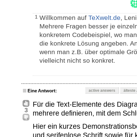
Willkommen auf
TeXwelt.de
, Len
1
Mehrere Fragen besser je einzeln
konkretem Codebeispiel, wo man
die konkrete Lösung angeben. And
wenn man z.B. über optimale Größ
vielleicht nicht so konkret.
Eine Antwort:
active answers
älteste
Für die Text-Elemente des Diagr
3
mehrere definieren, mit dem Sch
Hier ein kurzes Demonstrationsbei
und serifenlose Schrift sowie für k