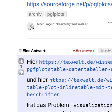
https://sourceforge.net/p/pgfplots
archiv
pgfplots
bear
Dieser Frage ist "Community Wiki" markiert.
Eine Antwort:
active answers
älteste
Hier
https://texwelt.de/wisse
1
pgfplotstable-datentabellen-
und hier
https://texwelt.de/w
table-plot-inlinetable-mit-t
beschriften
trat das Problem
'visualization