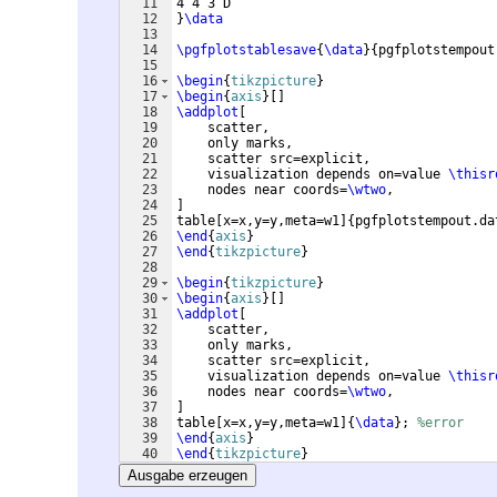
11
4 4 3 D
12
}
\data
13
14
\pgfplotstablesave
{
\data
}
{
pgfplotstempout
15
16
\begin
{
tikzpicture
}
17
\begin
{
axis
}
[
]
18
\addplot
[
19
    scatter,
20
    only marks,
21
    scatter src=explicit,
22
    visualization depends on=value 
\thisr
23
    nodes near coords=
\wtwo
,
24
]
25
table
[
x=x,y=y,meta=w1
]
{
pgfplotstempout.da
26
\end
{
axis
}
27
\end
{
tikzpicture
}
28
29
\begin
{
tikzpicture
}
30
\begin
{
axis
}
[
]
31
\addplot
[
32
    scatter,
33
    only marks,
34
    scatter src=explicit,
35
    visualization depends on=value 
\thisr
36
    nodes near coords=
\wtwo
,
37
]
38
table
[
x=x,y=y,meta=w1
]
{
\data
}
; 
%error
39
\end
{
axis
}
40
\end
{
tikzpicture
}
41
Ausgabe erzeugen