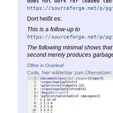
does not work for loaded tab
https://sourceforge.net/p/pg
Dort heißt es:
This is a follow-up to
https://sourceforge.net/p/pg
The following minimal shows that 
second merely produces garbag
Öffne in Overleaf
Code, hier editierbar zum Übersetzen:
1
\documentclass
[
10pt,a4paper
]
{
report
}
2
\usepackage
{
pgfplots
}
3
\pgfplotsset
{
compat=1.13
}
4
\usepackage
{
pgfplotstable
}
5
\begin
{
document
}
6
\pgfplotstableread
[
col sep=space
]
{
7
x y w1 w2
8
1 1 2 A
9
2 2 1 B
10
3 3 4 C