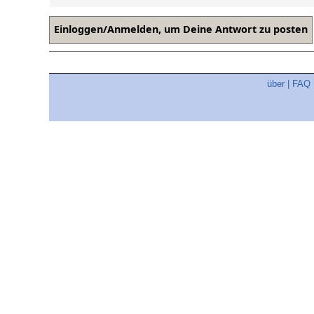
über
|
FAQ