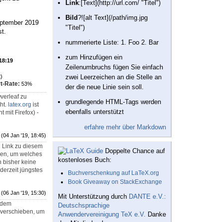
Link
:[Text](http://url.com/ "Titel")
Bild
?![alt Text](/path/img.jpg
eptember 2019
"Titel")
t.
nummerierte Liste: 1. Foo 2. Bar
zum Hinzufügen ein
 18:19
Zeilenumbruchs fügen Sie einfach
)
zwei Leerzeichen an die Stelle an
t-Rate:
53%
der die neue Linie sein soll.
verleaf zu
grundlegende HTML-Tags werden
ht.
latex.org
ist
ebenfalls unterstützt
 mit Firefox) -
erfahre mehr über Markdown
(04 Jan '19, 18:45)
n Link zu diesem
Doppelte Chance auf
sen, um welches
kostenloses Buch:
 bisher keine
 derzeit jüngstes
Buchverschenkung auf LaTeX.org
Book Giveaway on StackExchange
(06 Jan '19, 15:30)
Mit Unterstützung durch
DANTE e.V.:
jedem
Deutschsprachige
v verschieben, um
Anwendervereinigung TeX e.V.
Danke