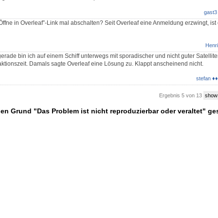
gast3
ffne in Overleaf”-Link mal abschalten? Seit Overleaf eine Anmeldung erzwingt, ist
Henri
gerade bin ich auf einem Schiff unterwegs mit sporadischer und nicht guter Satellit
ktionszeit. Damals sagte Overleaf eine Lösung zu. Klappt anscheinend nicht.
stefan ♦♦
Ergebnis 5 von 13
show
en Grund "Das Problem ist nicht reproduzierbar oder veraltet" g