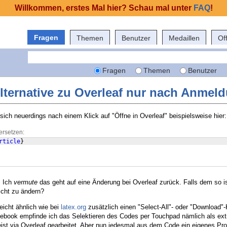
Willkommen, erstes Mal hier? Schau mal unter
FAQ
!
Fragen
Themen
Benutzer
Medaillen
Of
Fragen
Themen
Benutzer
Alternative zu Overleaf nur nach Anmel
ich neuerdings nach einem Klick auf "Öffne in Overleaf" beispielsweise hier:
ersetzen:
rticle
}
. Ich
vermute
das geht auf eine Änderung bei Overleaf zurück. Falls dem so is
nicht zu ändern?
eicht ähnlich wie bei
latex.org
zusätzlich einen "Select-All"- oder "Download"
ebook empfinde ich das Selektieren des Codes per Touchpad nämlich als extr
ist via Overleaf gearbeitet. Aber nun jedesmal aus dem Code ein eigenes Pro