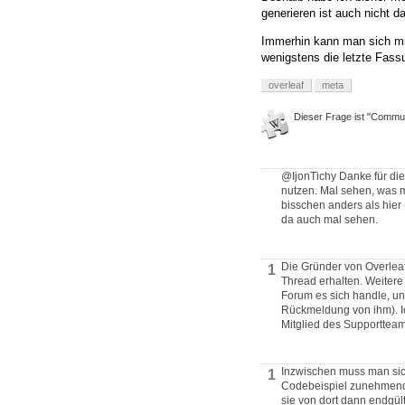
generieren ist auch nicht 
Immerhin kann man sich mi
wenigstens die letzte Fass
overleaf
meta
Dieser Frage ist "Commun
@IjonTichy Danke für die
nutzen. Mal sehen, was ma
bisschen anders als hier (
da auch mal sehen.
Die Gründer von Overleaf
1
Thread erhalten. Weitere
Forum es sich handle, un
Rückmeldung von ihm). Ich
Mitglied des Supportteams
Inzwischen muss man sic
1
Codebeispiel zunehmend s
sie von dort dann endgül