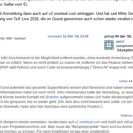
das Gelbe vom Ei.
t Anmeldung dann auch auf v2.overleaf.com einloggen. Und hat seit Mitte S
ung von TeX Live 2018, die im Grund genommen auch schon wieder veraltet is
bearbeitet
12 Okt '19, 13:16
gefragt
04 Jan '19,
ity Wiki" markiert.
gast3
(ausgesetzt
Akzeptier
 Info! Anscheinend ist die Möglichkeit entfernt worden, ohne konkrete Anmeldung O
n so erfährt. Wenn es nicht einfach zu nutzen ist, entferne ich das Feature vielleic
PHP statt Python) und solch Code ist browserabhängig ("Select All" klappt evtl. nicht
stefan ♦♦
 (und potentiell das gesamte Supportteam) wissen jetzt Bescheid und haben eine
 Informationen habe ich noch nicht. John Hammersley hatte die Vermutung, zu wis
d könnte bereits Kontakt mit
@stefan
aufgenommen haben (ich habe diesbezüglich
 bin gespannt, wie es weiter geht. (Oh, falls dies nicht bekannt sein sollte: ich bin
 Overleafs, habe also hier durchaus eine parteiische Position.)
Skillmon
h übrigens wieder anmelden, landet dann auf
v2.overleaf.com
und müllt sich mit 
ein Projektverzeichnis voll. Man muss die "Beispielprojekte" dann erst ins Archi
tig löschen zu können. Für mein Empfinden ist das eher umständlich.