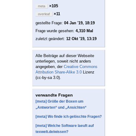
×105
meta
×11
overleaf
gestellte Frage:
04 Jan '19, 18:19
Frage wurde gesehen:
4,310 Mal
zuletzt geändert:
12 Okt '19, 13:19
Alle Beiträge auf dieser Webseite
unterliegen, soweit nicht anders
angegeben, der
Creative Commons
Attribution Share-Alike 3.0
Lizenz
(cc-by-sa 3.0).
verwandte Fragen
[meta] Größe der Boxen um
„Antworten“ und „Ansichten“
[meta] Wo finde ich gelöschte Fragen?
[meta] Welche Software laeuft auf
texwelt.de/wissen?