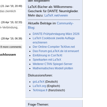
den Mitgliedern!
(21 Jan '19, 20:49)
LaTeX-Bücher als Willkommens-
Geschenk für DANTE Neumitglieder.
 das ziemlich
Mehr dazu:
LaTeX.net/verein
(26 Apr '19, 02:33)
Aktuelle Beiträge im
Community-
en-Verbindung,
Blog
:
DANTE-Frühjahrstagung März 2026
LaTeX Cookbook zweite Auflage
(28 Apr '19, 06:38)
erschienen
Der Online-Compiler TeXlive.net
 8 more comments
Das Forum goLaTeX.de ist erneuert
eschlossen
Einführung in ConTeXt
Spielkarten mit LaTeX
Weiterer CTAN Spiegel-Server
Mathematisches Modell plotten
Diskussionsforen:
goLaTeX
(Deutsch)
LaTeX.org
(Englisch)
TeXnique.fr
(französisch)
Frage-Themen: