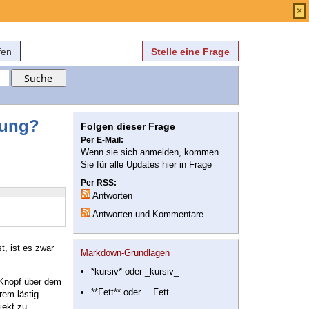
Anmelden
über
FAQ
×
fen
Stelle eine Frage
dung?
Folgen dieser Frage
Per E-Mail:
Wenn sie sich anmelden, kommen
Sie für alle Updates hier in Frage
Per RSS:
Antworten
Antworten und Kommentare
t, ist es zwar
Markdown-Grundlagen
*kursiv* oder _kursiv_
-Knopf über dem
**Fett** oder __Fett__
em lästig.
jekt zu