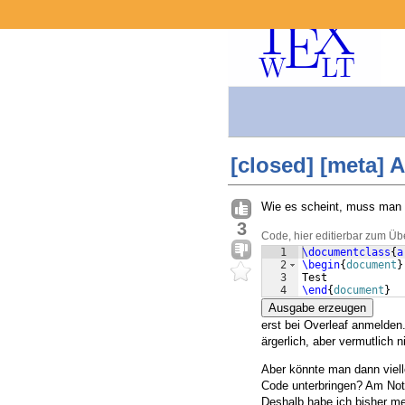
[closed] [meta] 
Wie es scheint, muss man s
3
Code, hier editierbar zum Üb
1
\documentclass
{
a
2
\begin
{
document
}
3
Test
4
\end
{
document
}
Ausgabe erzeugen
erst bei Overleaf anmelden
ärgerlich, aber vermutlich 
Aber könnte man dann viell
Code unterbringen? Am Not
Deshalb habe ich bisher me