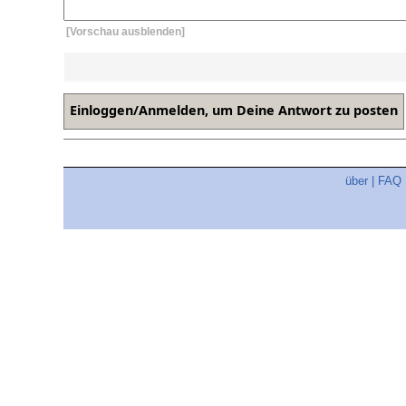
[Vorschau ausblenden]
über
|
FAQ