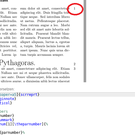
ersetzen:
paper=a5
]
{
scrreprt
}
ginnote
}
ticol
}
bers
number
}
ummark
}
num
[
1
]
[
\theparnumber
]
{
%
{
parnumber
}
%