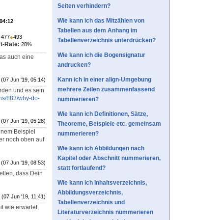
Seiten verhindern?
Wie kann ich das Mitzählen von
 04:12
Tabellen aus dem Anhang im
●
477
●
493
Tabellenverzeichnis unterdrücken?
t-Rate:
28%
Wie kann ich die Bogensignatur
 das auch eine
andrucken?
Kann ich in einer align-Umgebung
(07 Jun '19, 05:14)
mehrere Zeilen zusammenfassend
erden und es sein
ons/883/why-do-
nummerieren?
Wie kann ich Definitionen, Sätze,
(07 Jun '19, 05:28)
Theoreme, Beispiele etc. gemeinsam
inem Beispiel
nummerieren?
er noch oben auf
Wie kann ich Abbildungen nach
Kapitel oder Abschnitt nummerieren,
(07 Jun '19, 08:53)
statt fortlaufend?
ellen, dass Dein
Wie kann ich Inhaltsverzeichnis,
Abbildungsverzeichnis,
(07 Jun '19, 11:41)
Tabellenverzeichnis und
t wie erwartet,
Literaturverzeichnis nummerieren