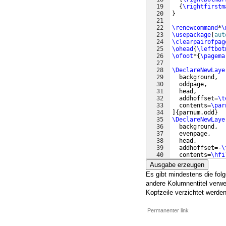
19
{
\rightfirstm
20
}
21
22
\renewcommand
*
\
23
\usepackage
[
aut
24
\clearpairofpag
25
\ohead
{
\leftbot
26
\ofoot
*
{
\pagema
27
28
\DeclareNewLaye
29
  background,
30
  oddpage,
31
  head,
32
  addhoffset=
\t
33
  contents=
\par
34
]
{
parnum.odd
}
35
\DeclareNewLaye
36
  background,
37
  evenpage,
38
  head,
39
  addhoffset=-
\
40
  contents=
\hfi
41
]
{
parnum.even
}
Ausgabe erzeugen
Es gibt mindestens die fo
andere Kolumnentitel verw
Kopfzeile verzichtet werden,
Permanenter link