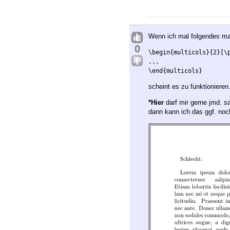
Wenn ich mal folgendes m
0
\begin{multicols}{2}[\
...

\end{multicols}
scheint es zu funktionieren
*Hier
darf mir gerne jmd. s
dann kann ich das ggf. noc