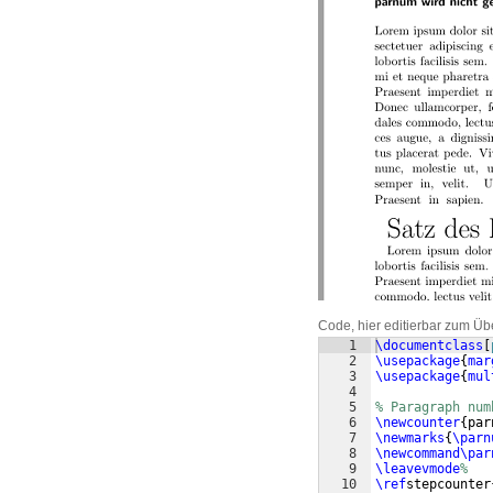
Code, hier editierbar zum Üb
1
\documentclass
[
2
\usepackage
{
mar
3
\usepackage
{
mul
4
5
% Paragraph num
6
\newcounter
{
par
7
\newmarks
{
\parn
8
\newcommand\par
9
\leavevmode
%
10
\ref
stepcounter