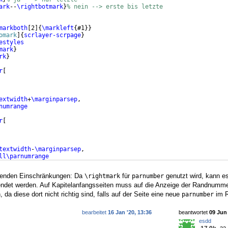
ark
--
\rightbotmark
}
% nein --> erste bis letzte
markboth
[
2
]
{
\markleft
{
#1
}}
omark
]
{
scrlayer-scrpage
}
estyles
mark
}
rk
}
r
[
extwidth
+
\marginparsep
,
numrange
r
[
textwidth
-
\marginparsep
,
ll\parnumrange
lgenden Einschränkungen: Da
für
genutzt wird, kann es
\rightmark
parnumber
endet werden. Auf Kapitelanfangsseiten muss auf die Anzeige der Randnumme
 da diese dort nicht richtig sind, falls auf der Seite eine neue
im R
parnumber
bearbeitet
16 Jan '20, 13:36
beantwortet
09 Jun 
esdd