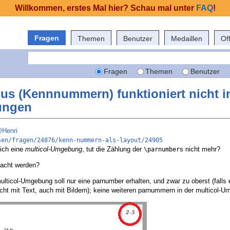
Willkommen, erstes Mal hier? Schau mal unter
FAQ
!
Fragen
Themen
Benutzer
Medaillen
Of
Fragen
Themen
Benutzer
s (Kennnummern) funktioniert nicht i
ungen
Henri
sen/fragen/24876/kenn-nummern-als-layout/24905
 ich eine
multicol-Umgebung
, tut die Zählung der
s nicht mehr?
\parnumber
acht werden?
lticol-Umgebung soll nur eine parnumber erhalten, und zwar zu oberst (falls e
nicht mit Text, auch mit Bildern); keine weiteren parnummern in der multicol-