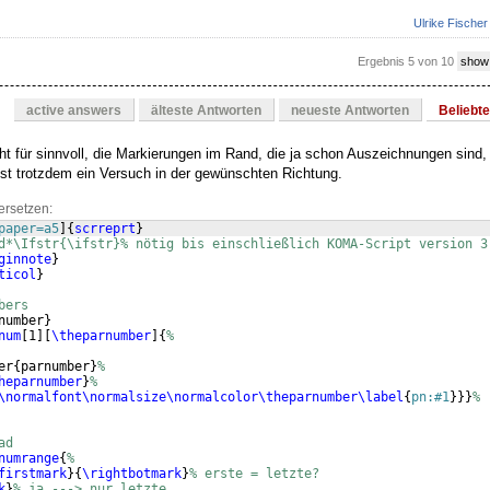
Ulrike Fischer
Ergebnis 5 von 10
show
active answers
älteste Antworten
neueste Antworten
Beliebt
cht für sinnvoll, die Markierungen im Rand, die ja schon Auszeichnungen sind,
ist trotzdem ein Versuch in der gewünschten Richtung.
ersetzen:
paper=a5
]
{
scrreprt
}
d*\Ifstr{\ifstr}% nötig bis einschließlich KOMA-Script version 3
ginnote
}
ticol
}
bers
number
}
num
[
1
]
[
\theparnumber
]
{
%
er
{
parnumber
}
%
heparnumber
}
%
\normalfont\normalsize\normalcolor\theparnumber
\label
{
pn:#1
}
}}
%
ad
numrange
{
%
firstmark
}
{
\rightbotmark
}
% erste = letzte?
k
}
% ja ---> nur letzte