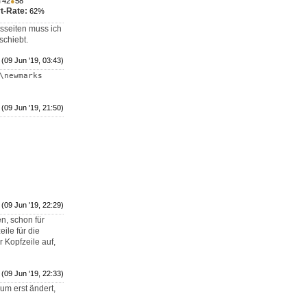
●
42
●
58
t-Rate:
62%
gsseiten muss ich
schiebt.
(09 Jun '19, 03:43)
\newmarks
(09 Jun '19, 21:50)
(09 Jun '19, 22:29)
n, schon für
ile für die
 Kopfzeile auf,
(09 Jun '19, 22:33)
num erst ändert,