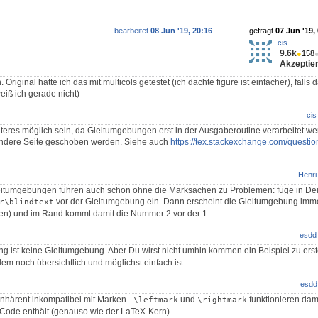
bearbeitet
08 Jun '19, 20:16
gefragt
07 Jun '19,
cis
9.6k
●
158
Akzeptier
riginal hatte ich das mit multicols getestet (ich dachte figure ist einfacher), falls
eiß ich gerade nicht)
cis
iteres möglich sein, da Gleitumgebungen erst in der Ausgaberoutine verarbeitet w
 andere Seite geschoben werden. Siehe auch
https://tex.stackexchange.com/questi
Henri
itumgebungen führen auch schon ohne die Marksachen zu Problemen: füge in De
vor der Gleitumgebung ein. Dann erscheint die Gleitumgebung imm
r\blindtext
eiten) und im Rand kommt damit die Nummer 2 vor der 1.
esdd
ist keine Gleitumgebung. Aber Du wirst nicht umhin kommen ein Beispiel zu erst
dem noch übersichtlich und möglichst einfach ist ...
esdd
t inhärent inkompatibel mit Marken -
und
funktionieren dami
\leftmark
\rightmark
it Code enthält (genauso wie der LaTeX-Kern).