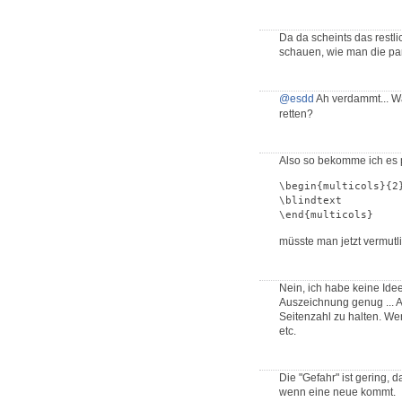
Da da scheints das restl
schauen, wie man die pa
@esdd
Ah verdammt... Wa
retten?
Also so bekomme ich es pr
\begin{multicols}{2
\blindtext

\end{multicols}
müsste man jetzt vermutl
Nein, ich habe keine Ide
Auszeichnung genug ... A
Seitenzahl zu halten. Wen
etc.
Die "Gefahr" ist gering, 
wenn eine neue kommt.