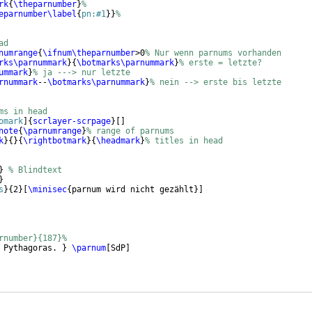
rk
{
\theparnumber
}
%
eparnumber
\label
{
pn:#1
}
}
% 
ad
numrange
{
\ifnum\theparnumber
>0
% Nur wenn parnums vorhanden
rks\parnummark
}
{
\botmarks\parnummark
}
% erste = letzte?
ummark
}
% ja ---> nur letzte
rnummark
--
\botmarks\parnummark
}
% nein --> erste bis letzte
ms in head
omark
]
{
scrlayer-scrpage
}
[
]
note
{
\parnumrange
}
% range of parnums
k
}
{
}
{
\rightbotmark
}
{
\headmark
}
% titles in head
}
% Blindtext
}
s
}
{
2
}
[
\minisec
{
parnum wird nicht gezählt
}]
rnumber}{187}%
 Pythagoras. 
}
\parnum
[
SdP
]