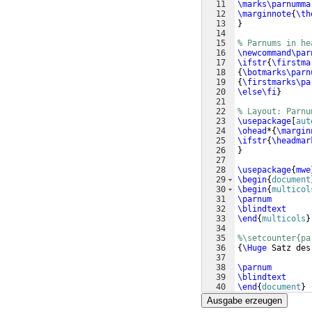
11
\marks\parnumma
12
\marginnote
{
\th
13
}
14
15
% Parnums in he
16
\newcommand\par
17
\ifstr
{
\firstma
18
{
\botmarks\parn
19
{
\firstmarks\pa
20
\else\fi
}
21
22
% Layout: Parnu
23
\usepackage
[
aut
24
\ohead
*
{
\margin
25
\ifstr
{
\headmar
26
}
27
28
\usepackage
{
mwe
29
\begin
{
document
30
\begin
{
multicol
31
\parnum
32
\blindtext
33
\end
{
multicols
}
34
35
%\setcounter{pa
36
{
\Huge
 Satz des
37
38
\parnum
39
\blindtext
40
\end
{
document
}
Ausgabe erzeugen