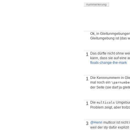
nummerierung
Ok, in Gleitunmgebungen. O
Gleitumgebung ist (das w
Das dürfte nicht ohne we
1
kann, dass sie auf eine
floats-change-the-mark
Die Kennnummern in Gle
1
mal noch ein
\parnumbe
der Seite (sie darf ja gl
Die
Umgebung 
multicols
1
Problem zeigt, aber trotz
@Henri
multicol ist nich
3
weil der sty dafür expliz