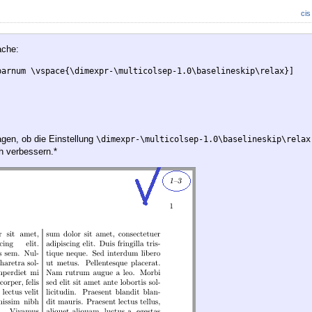
cis
ache:
parnum \vspace{\dimexpr-\multicolsep-1.0\baselineskip\relax}]

.
agen, ob die Einstellung
\dimexpr-\multicolsep-1.0\baselineskip\relax
h verbessern.*