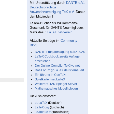
Mit Unterstützung durch
DANTE e.V.:
Deutschsprachige
Anwendervereinigung TeX e.V.
Danke
den Mitgliedern!
LaTeX-Bücher als Willkommens-
Geschenk für DANTE Neumitglieder.
Mehr dazu:
LaTeX.net/verein
Aktuelle Beiträge im
Community-
Blog
:
DANTE-Frühjahrstagung März 2026
LaTeX Cookbook zweite Auflage
erschienen
Der Online-Compiler TeXlive.net
Das Forum goLaTeX.de ist erneuert
Einführung in ConTeXt
Spielkarten mit LaTeX
Weiterer CTAN Spiegel-Server
Mathematisches Modell plotten
Diskussionsforen:
goLaTeX
(Deutsch)
LaTeX.org
(Englisch)
TeXnique.fr
(französisch)