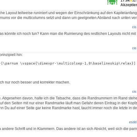
17.9k
●
32
Akzeptier
iche Layout teilweise runiniert und wegen der Einschränkung auf den Kapitelanfan
rnums vor die multicolumns setzt und dann um geeigneten Abstand nach unten ver
cis
s könnte ich noch tun? Kann man die Ruinierung des restlichen Layouts nicht mit
cis
inzipiell hin:
}[\parnum \vspace{\dimexpr-\multicolsep-1.0\baselineskip\relax}]

ich nur noch besser und korrekter machen.
cis
e. Abgesehen davon, halte ich die Tatsache, dass die Randnummern im Rand stehe
uf den Seiten mit nur einer Randmarke läuft man Gefahr deren Eintrag in der Kopfze
n Du auf einer Seite gar keine Randmarke hast, taucht immer noch die letzte in der
esdd
da andere Schrift und in Klammern. Das andere ist an sich Absicht, weil sich die par