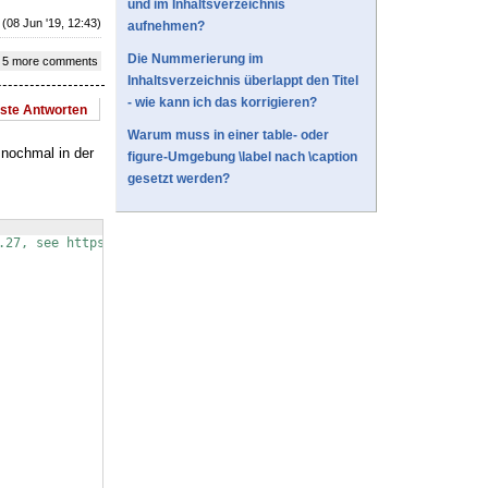
und im Inhaltsverzeichnis
(08 Jun '19, 12:43)
aufnehmen?
Die Nummerierung im
 5 more comments
Inhaltsverzeichnis überlappt den Titel
- wie kann ich das korrigieren?
este Antworten
Warum muss in einer table- oder
 nochmal in der
figure-Umgebung \label nach \caption
gesetzt werden?
.27, see https://komascript.de/faq_deprecatedif