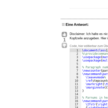
Eine Antwort:
Disclaimer: Ich halte es ni
Kopfzeile anzugeben. Hier 
1
Code, hier editierbar zum Üb
1
\documentclass
[
2
%\providecomman
3
\usepackage
{
mar
4
\usepackage
{
mul
5
6
% Paragraph num
7
\newcounter
{
par
8
\newcommand\par
9
\leavevmode
%
10
\ref
stepcount
11
\markright
{
\t
12
\marginnote
{{
13
}
14
15
% Parnums in he
16
\newcommand\par
17
\Ifstr
{
\right
18
{
\rightbotmar