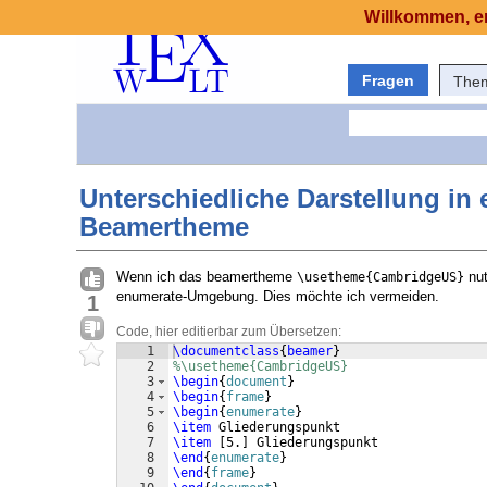
Willkommen, er
Fragen
The
Unterschiedliche Darstellung i
Beamertheme
Wenn ich das beamertheme
nut
\usetheme{CambridgeUS}
enumerate-Umgebung. Dies möchte ich vermeiden.
1
Code, hier editierbar zum Übersetzen:
1
\documentclass
{
beamer
}
2
%\usetheme{CambridgeUS}
3
\begin
{
document
}
4
\begin
{
frame
}
5
\begin
{
enumerate
}
6
\item
 Gliederungspunkt  
7
\item
[
5.
]
 Gliederungspunkt
8
\end
{
enumerate
}
9
\end
{
frame
}