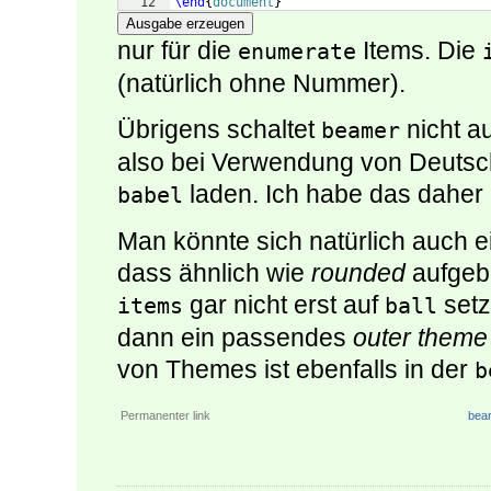
12
\end
{
document
}
Ausgabe erzeugen
nur für die
Items. Die
enumerate
(natürlich ohne Nummer).
Übrigens schaltet
nicht a
beamer
also bei Verwendung von Deutsch
laden. Ich habe das daher 
babel
Man könnte sich natürlich auch 
dass ähnlich wie
rounded
aufgeba
gar nicht erst auf
setz
items
ball
dann ein passendes
outer theme
von Themes ist ebenfalls in der
b
Permanenter link
bear