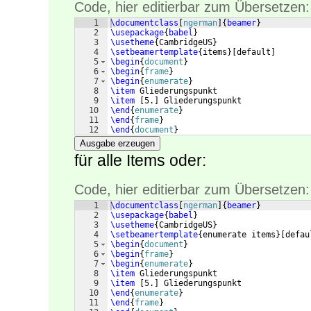
Code, hier editierbar zum Übersetzen:
1
\documentclass
[
ngerman
]
{
beamer
}
2
\usepackage
{
babel
}
3
\usetheme
{
CambridgeUS
}
4
\setbeamertemplate
{
items
}
[
default
]
5
\begin
{
document
}
6
\begin
{
frame
}
7
\begin
{
enumerate
}
8
\item
 Gliederungspunkt  
9
\item
[
5.
]
 Gliederungspunkt
10
\end
{
enumerate
}
11
\end
{
frame
}
12
\end
{
document
}
Ausgabe erzeugen
für alle Items oder:
Code, hier editierbar zum Übersetzen:
1
\documentclass
[
ngerman
]
{
beamer
}
2
\usepackage
{
babel
}
3
\usetheme
{
CambridgeUS
}
4
\setbeamertemplate
{
enumerate items
}
[
defau
5
\begin
{
document
}
6
\begin
{
frame
}
7
\begin
{
enumerate
}
8
\item
 Gliederungspunkt  
9
\item
[
5.
]
 Gliederungspunkt
10
\end
{
enumerate
}
11
\end
{
frame
}