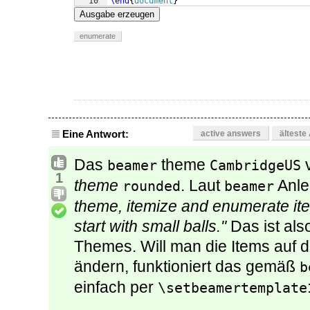
10
\end
{
document
}
Ausgabe erzeugen
enumerate
Eine Antwort:
active answers
älteste
Das
theme
v
beamer
CambridgeUS
1
theme
. Laut
Anlei
rounded
beamer
theme, itemize and enumerate ite
start with small balls."
Das ist also
Themes. Will man die Items auf d
ändern, funktioniert das gemäß
b
einfach per
\setbeamertemplate