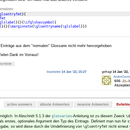
ersetzen:
glsentryfmt
}
{
fmt
glslabel
}
{
}
{
\ifglshassymbol
{
l
}
{
}
{
\marginnote
{
\glsentryname
{
\glslabel
}}}
 Einträge aus dem "normalen" Glossarie nicht mehr hervorgehoben.
ielen Dank im Vorraus!
symbole
bearbeitet
14 Jan '22, 15:27
gefragt
14 Jan '22,
AndreGism
606
●
21
●
3
Akzeptier
active answers
älteste Antworten
neueste Antworten
Beliebt
möglich. In Abschnitt 5.1.3 der
-Anleitung ist zu diesem Zweck
glossaries
\d
als erstes, optionales Argument den Typ des Eintrags. Definiert man nun für
s
gabe, so wird diese durch die Umdefinierung von
nicht erneut 
\glsentryfmt