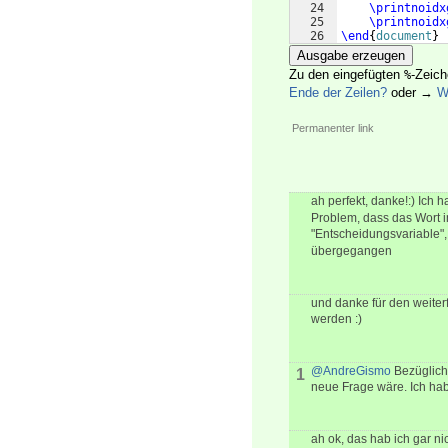
24
\printnoidx
25
\printnoidx
26
\end
{
document
}
Ausgabe erzeugen
Zu den eingefügten
-Zeic
%
Ende der Zeilen?
oder →
W
Permanenter link
ah perfekt, danke!:) Ich h
Problem, dass das Wort 
"Entscheidungsvariable"
übergegangen
und danke für den weiter
werden :)
@AndreGismo
Bezüglich 
1
neue Frage wäre. Ich habe
ah ok, das hab ich gar ni