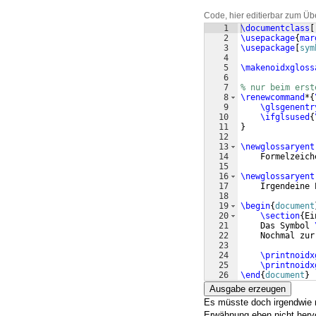
Code, hier editierbar zum Üb
1
\documentclass
[
2
\usepackage
{
mar
3
\usepackage
[
sym
4
5
\makenoidxgloss
6
7
% nur beim erst
8
\renewcommand
*
{
9
\glsgenentr
10
\ifglsused
{
11
}
12
13
\newglossaryent
14
    Formelzeich
15
16
\newglossaryent
17
    Irgendeine 
18
19
\begin
{
document
20
\section
{
Ei
21
    Das Symbol 
22
    Nochmal zur
23
24
\printnoidx
25
\printnoidx
26
\end
{
document
}
Ausgabe erzeugen
Es müsste doch irgendwie m
Erwähnung eben nicht hervo