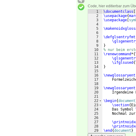
Code, hier editierbar zum Üb
1
\documentclass
[
2
\usepackage
{
mar
3
\usepackage
[
sym
4
5
\makenoidxgloss
6
7
\defglsentryfmt
8
\glsgenentr
9
}
10
% nur beim erst
11
\renewcommand
*
{
12
\glsgenentr
13
\ifglsused
{
14
}
15
16
\newglossaryent
17
    Formelzeich
18
19
\newglossaryent
20
    Irgendeine 
21
22
\begin
{
document
23
\section
{
Ei
24
    Das Symbol 
25
    Nochmal zur
26
27
\printnoidx
28
\printnoidx
29
\end
{
document
}