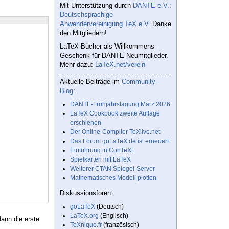
Mit Unterstützung durch
DANTE e.V.:
Deutschsprachige
Anwendervereinigung TeX e.V.
Danke
den Mitgliedern!
LaTeX-Bücher als Willkommens-
Geschenk für DANTE Neumitglieder.
Mehr dazu:
LaTeX.net/verein
Aktuelle Beiträge im
Community-
Blog
:
DANTE-Frühjahrstagung März 2026
LaTeX Cookbook zweite Auflage
erschienen
Der Online-Compiler TeXlive.net
Das Forum goLaTeX.de ist erneuert
Einführung in ConTeXt
Spielkarten mit LaTeX
Weiterer CTAN Spiegel-Server
Mathematisches Modell plotten
Diskussionsforen:
goLaTeX
(Deutsch)
LaTeX.org
(Englisch)
ann die erste
TeXnique.fr
(französisch)