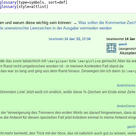
glossary
[
type=symbols, sort=def
]
glossary
[
style=altlist
]
hen und warum diese wichtig sein können: →
Was sollen die Kommentar-Zeic
ie unerwünschte Leerzeichen in der Ausgabe vermieden werden
bearbeitet
14 Jan '22, 17:34
beantwortet
14 Jan 
gast3
(ausgesetzt
Akzeptier
atte das zuvor tatsächlich mit
bzw.
gemacht. Aber da wa
\marginpar
\marginline
im Rand nicht umgebrochen worden ist - in meinem Konkreten Fall stand da
, das war zu lang und ging aus dem Rand hinaus. Deswegen bin ich dann zu
\mar
AndreGismo
führenden Link! Jetzt weiß ich endlich, wofür diese %-Zeichen am Ende einer Zeile
AndreGismo
der Verweigerung des Trennens des ersten Worts sei darauf hingewiesen, dass da
 die Antwort für diesen speziellen Fall jetzt trotzdem einmal in meine Antwort eing
gast3
cht mehr bemerkt, den Trick mit der hbox, das ist natürlich auch gut zu wissen, viel