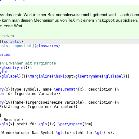
ass das erste Wort in einer Box normalerweise nicht getrennt wird – auch dan
–, so kann man diesen Mechanismus von TeX mit einem
austricksen.
\hskip0pt
m erste Wort:
ersetzen:
]
{
scrartcl
}
bols, nopostdot
]
{
glossaries
}
aries
en Erwähnen mit marginnote
\glsentryfmt
}
{
%
yfmt
\glslabel
}
{
}
{
\marginline
{
\hskip
0pt
\glsentryname
{
\glslabel
}}}
ry
{
x
}
{
type=symbols, name=
\ensuremath
{
x
}
, description=
{
%
en für Irgendeine Variable
}}
ry
{
iv
}
{
name=
{
Irgendsoeineeine Variable
}
, description=
{
%
Erklärung zu Irgendeiner Variablen
}}
}
n Beispiel
}
\gls
{
x
}
 steht für 
\gls
{
iv
}
.
\par\vspace
{
3cm
}
 Wiederholung: Das Symbol 
\gls
{
x
}
 steht für 
\gls
{
iv
}
.