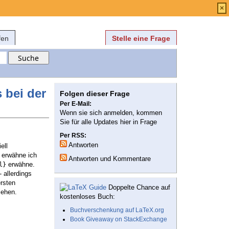
Anmelden
über
FAQ
×
fen
Stelle eine Frage
 bei der
Folgen dieser Frage
Per E-Mail:
Wenn sie sich anmelden, kommen
Sie für alle Updates hier in Frage
Per RSS:
Antworten
ell
l erwähne ich
Antworten und Kommentare
erwähne.
l}
 allerdings
ersten
Doppelte Chance auf
sehen.
kostenloses Buch:
Buchverschenkung auf LaTeX.org
Book Giveaway on StackExchange