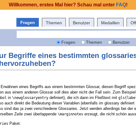
Willkommen, erstes Mal hier? Schau mal unter
FAQ
!
Fragen
Themen
Benutzer
Medaillen
Of
Fragen
Themen
Benutzer
nur Begriffe eines bestimmten glossaries
 hervorzuheben?
n Erwähnen eines Begriffs aus einem bestimmten Glossar, diesen Begriff spezi
en aus einem anderen Glossar soll dies aber nicht der Fall sein. Zum Beispie
in
definiert), die ich dann im Fließtext mit
mbol
\newglossaryentry
gls{labe
 auch direkt die Bedeutung dieser Variablen (ebenfalls im glossary definiert -
lso sind das ja zwei verschiedene Glossaries. Jetzt werden allerdings bei der 
erselben Zeile zwei überlappende
erzeugt, die nicht schön aus
\marginnotes
Paket.
ries