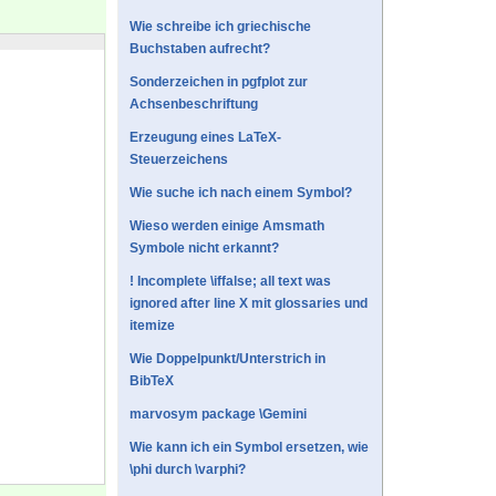
Wie schreibe ich griechische
Buchstaben aufrecht?
Sonderzeichen in pgfplot zur
Achsenbeschriftung
Erzeugung eines LaTeX-
Steuerzeichens
Wie suche ich nach einem Symbol?
Wieso werden einige Amsmath
Symbole nicht erkannt?
! Incomplete \iffalse; all text was
ignored after line X mit glossaries und
itemize
Wie Doppelpunkt/Unterstrich in
BibTeX
marvosym package \Gemini
Wie kann ich ein Symbol ersetzen, wie
\phi durch \varphi?