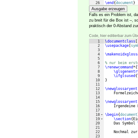
26
\end
{
document
}
Ausgabe erzeugen
Falls es ein Problem ist, d
zu breit für die Box ist 
praktisch der 0-Abstand zu
Code, hier editierbar zum Üb
1
\documentclass
[
2
\usepackage
[
sym
3
4
\makenoidxgloss
5
6
% nur beim erst
7
\renewcommand
*
{
8
\glsgenentr
9
\ifglsused
{
10
}
11
12
\newglossaryent
13
    Formelzeich
14
15
\newglossaryent
16
    Irgendeine 
17
18
\begin
{
document
19
\section
{
Ei
20
    Das Symbol 
21
22
    Nochmal zur
23