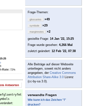
Frage-Themen:
×49
glossaries
×29
symbole
×2
marginnotes
gestellte Frage:
14 Jan '22, 15:25
Frage wurde gesehen:
4,266 Mal
zuletzt geändert:
12 Feb '22, 07:38
 15:25
o
Alle Beiträge auf dieser Webseite
3
unterliegen, soweit nicht anders
t-Rate:
72%
angegeben, der
Creative Commons
Attribution Share-Alike 3.0
Lizenz
(cc-by-sa 3.0).
este Antworten
efglsentryfmt
verwandte Fragen
ymbols
Wie kann ich das Zeichen ''ſ''
verändert:
drucken?