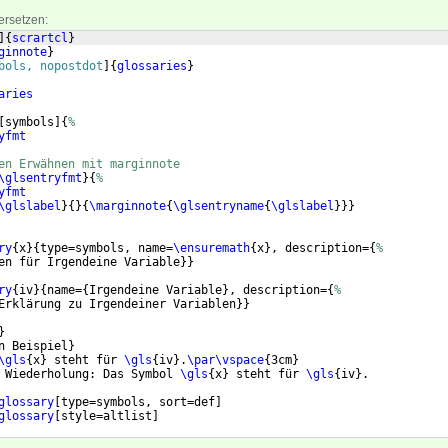
ersetzen:
]
{
scrartcl
}
ginnote
}
bols, nopostdot
]
{
glossaries
}
aries
[
symbols
]
{
%
yfmt
en Erwähnen mit marginnote
\glsentryfmt
}
{
%
yfmt
\glslabel
}
{
}
{
\marginnote
{
\glsentryname
{
\glslabel
}}}
ry
{
x
}
{
type=symbols, name=
\ensuremath
{
x
}
, description=
{
%
en für Irgendeine Variable
}}
ry
{
iv
}
{
name=
{
Irgendeine Variable
}
, description=
{
%
Erklärung zu Irgendeiner Variablen
}}
}
n Beispiel
}
\gls
{
x
}
 steht für 
\gls
{
iv
}
.
\par\vspace
{
3cm
}
 Wiederholung: Das Symbol 
\gls
{
x
}
 steht für 
\gls
{
iv
}
.
glossary
[
type=symbols, sort=def
]
glossary
[
style=altlist
]