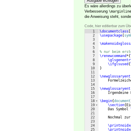
Ausgabe erzeugen
Es wäre allerdings zu über
Verbesserung
\marginlin
die Anweisung steht, sonder
Code, hier editierbar zum Üb
1
\documentclass
[
2
\usepackage
[
sym
3
4
\makenoidxgloss
5
6
% nur beim erst
7
\renewcommand
*
{
8
\glsgenentr
9
\ifglsused
{
10
}
11
12
\newglossaryent
13
    Formelzeich
14
15
\newglossaryent
16
    Irgendeine 
17
18
\begin
{
document
19
\section
{
Ei
20
    Das Symbol 
21
22
    Nochmal zur
23
24
\printnoidx
25
\printnoidx