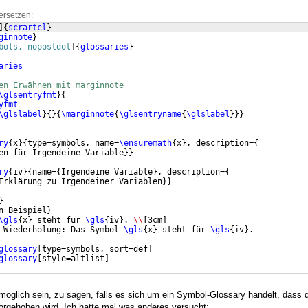
ersetzen:
]
{
scrartcl
}
ginnote
}
bols, nopostdot
]
{
glossaries
}
aries
en Erwähnen mit marginnote
\glsentryfmt
}
{
yfmt
\glslabel
}
{
}
{
\marginnote
{
\glsentryname
{
\glslabel
}}}
ry
{
x
}
{
type=symbols, name=
\ensuremath
{
x
}
, description=
{
en für Irgendeine Variable
}}
ry
{
iv
}
{
name=
{
Irgendeine Variable
}
, description=
{
Erklärung zu Irgendeiner Variablen
}}
}
n Beispiel
}
\gls
{
x
}
 steht für 
\gls
{
iv
}
. 
\\
[
3cm
]
 Wiederholung: Das Symbol 
\gls
{
x
}
 steht für 
\gls
{
iv
}
.
glossary
[
type=symbols, sort=def
]
glossary
[
style=altlist
]
öglich sein, zu sagen, falls es sich um ein Symbol-Glossary handelt, dass d
rgehoben wird. Ich hatte mal was anderes versucht: