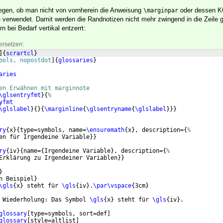
legen, ob man nicht von vornherein die Anweisung
oder dessen K
\marginpar
verwendet. Damit werden die Randnotizen nicht mehr zwingend in die Zeile g
e
n bei Bedarf vertikal entzerrt:
ersetzen:
]
{
scrartcl
}
bols, nopostdot
]
{
glossaries
}
aries
en Erwähnen mit marginnote
\glsentryfmt
}
{
%
yfmt
\glslabel
}
{
}
{
\marginline
{
\glsentryname
{
\glslabel
}}}
ry
{
x
}
{
type=symbols, name=
\ensuremath
{
x
}
, description=
{
%
en für Irgendeine Variable
}}
ry
{
iv
}
{
name=
{
Irgendeine Variable
}
, description=
{
%
Erklärung zu Irgendeiner Variablen
}}
}
n Beispiel
}
\gls
{
x
}
 steht für 
\gls
{
iv
}
.
\par\vspace
{
3cm
}
 Wiederholung: Das Symbol 
\gls
{
x
}
 steht für 
\gls
{
iv
}
.
glossary
[
type=symbols, sort=def
]
glossary
[
style=altlist
]