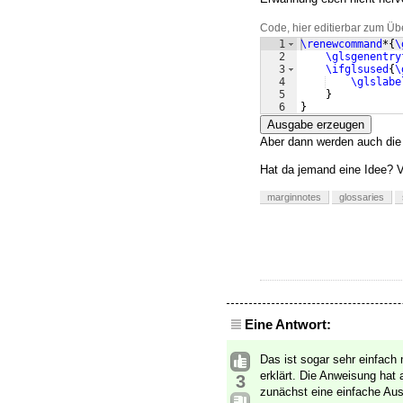
Code, hier editierbar zum Üb
1
\renewcommand
*
{
\
2
\glsgenentry
3
\ifglsused
{
\
4
\glslabe
5
}
6
}
Ausgabe erzeugen
Aber dann werden auch die
Hat da jemand eine Idee? V
marginnotes
glossaries
Eine Antwort:
Das ist sogar sehr einfach 
erklärt. Die Anweisung hat 
3
zunächst eine einfache Aus