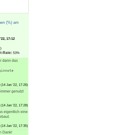
hen (%) am
'22, 17:12
)
t-Rate:
53%
r dann das
ginnote
(14 Jan '22, 17:26)
 immer genutzt
(14 Jan '22, 17:28)
s eigentlich eine
ebaut.
(14 Jan '22, 17:35)
en Dank!