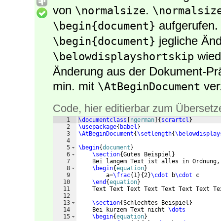
von
.
\normalsize
\normalsiz
aufgerufen. 
\begin{document}
jegliche Än
\begin{document}
wied
\belowdisplayshortskip
Änderung aus der Dokument-Prä
min. mit
ver
\AtBeginDocument
Code, hier editierbar zum Übersetz
1
\documentclass
[
ngerman
]
{
scrartcl
}
2
\usepackage
{
babel
}
3
\AtBeginDocument
{
\setlength
{
\belowdisplay
4
5
\begin
{
document
}
6
\section
{
Gutes Beispiel
}
7
    Bei langem Text ist alles in Ordnung,
8
\begin
{
equation
}
9
    a=
\frac
{
1
}
{
2
}
\cdot
 b
\cdot
 c
10
\end
{
equation
}
11
    Text Text Text Text Text Text Text Te
12
13
\section
{
Schlechtes Beispiel
}
14
    Bei kurzem Text nicht 
\dots
15
\begin
{
equation
}