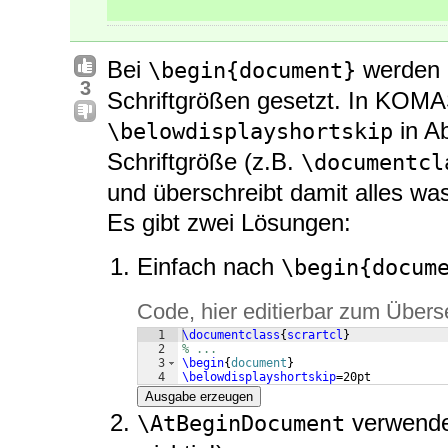
Bei
werden S
\begin{document}
3
Schriftgrößen gesetzt. In KOMAS
in Ab
\belowdisplayshortskip
Schriftgröße (z.B.
\documentcl
und überschreibt damit alles wa
Es gibt zwei Lösungen:
Einfach nach
\begin{docum
Code, hier editierbar zum Übers
1
\documentclass
{
scrartcl
}
2
% ...
3
\begin
{
document
}
4
\belowdisplayshortskip
=20pt
Ausgabe erzeugen
verwende
\AtBeginDocument