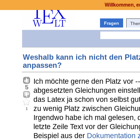
Willkommen, er
Fragen
The
Weshalb kann ich nicht den Pla
anpassen?
Ich möchte gerne den Platz vor -
5
abgesetzten Gleichungen einste
das Latex ja schon von selbst gut
zu wenig Platz zwischen Gleichun
1
Irgendwo habe ich mal gelesen, d
letzte Zeile Text vor der Gleich
Beispiel aus der
Dokumentation 