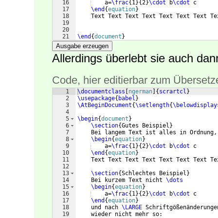
16
    a=
\frac
{
1
}
{
2
}
\cdot
 b
\cdot
 c
17
\end
{
equation
}
18
    Text Text Text Text Text Text Text Te
19
20
21
\end
{
document
}
Ausgabe erzeugen
Allerdings überlebt sie auch da
Code, hier editierbar zum Übersetz
1
\documentclass
[
ngerman
]
{
scrartcl
}
2
\usepackage
{
babel
}
3
\AtBeginDocument
{
\setlength
{
\belowdisplay
4
5
\begin
{
document
}
6
\section
{
Gutes Beispiel
}
7
    Bei langem Text ist alles in Ordnung,
8
\begin
{
equation
}
9
    a=
\frac
{
1
}
{
2
}
\cdot
 b
\cdot
 c
10
\end
{
equation
}
11
    Text Text Text Text Text Text Text Te
12
13
\section
{
Schlechtes Beispiel
}
14
    Bei kurzem Text nicht 
\dots
15
\begin
{
equation
}
16
    a=
\frac
{
1
}
{
2
}
\cdot
 b
\cdot
 c
17
\end
{
equation
}
18
    und nach 
\LARGE
 Schriftgößenänderunge
19
    wieder nicht mehr so: