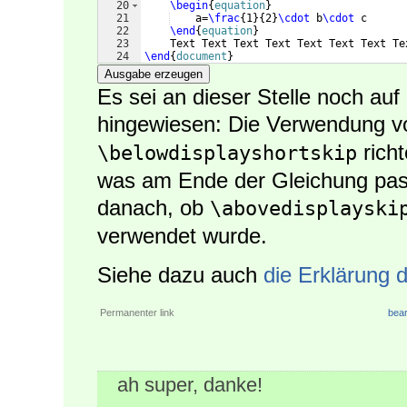
20
\begin
{
equation
}
21
    a=
\frac
{
1
}
{
2
}
\cdot
 b
\cdot
 c
22
\end
{
equation
}
23
    Text Text Text Text Text Text Text Te
24
\end
{
document
}
Ausgabe erzeugen
Es sei an dieser Stelle noch auf
hingewiesen: Die Verwendung 
richt
\belowdisplayshortskip
was am Ende der Gleichung passie
danach, ob
\abovedisplayski
verwendet wurde.
Siehe dazu auch
die Erklärung 
Permanenter link
bear
ah super, danke!