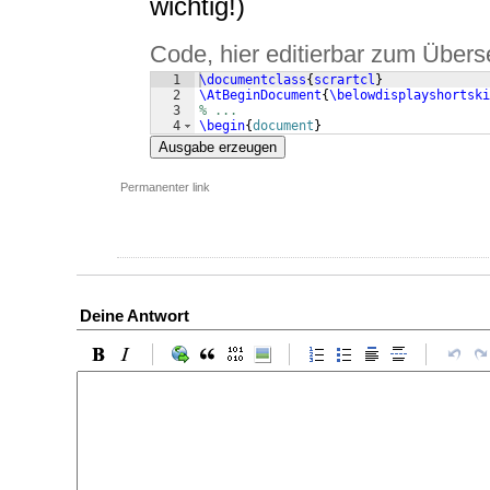
wichtig!)
Code, hier editierbar zum Übers
1
\documentclass
{
scrartcl
}
2
\AtBeginDocument
{
\belowdisplayshortski
3
% ...
4
\begin
{
document
}
Ausgabe erzeugen
Permanenter link
Deine Antwort