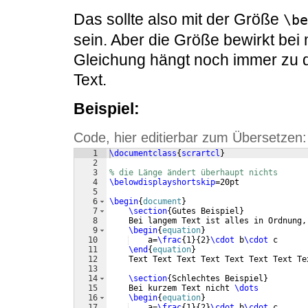
Das sollte also mit der Größe
\be
sein. Aber die Größe bewirkt bei 
Gleichung hängt noch immer zu d
Text.
Beispiel:
Code, hier editierbar zum Übersetzen:
1
\documentclass
{
scrartcl
}
2
3
% die Länge ändert überhaupt nichts
4
\belowdisplayshortskip
=20pt
5
6
\begin
{
document
}
7
\section
{
Gutes Beispiel
}
8
    Bei langem Text ist alles in Ordnung,
9
\begin
{
equation
}
10
    a=
\frac
{
1
}
{
2
}
\cdot
 b
\cdot
 c
11
\end
{
equation
}
12
    Text Text Text Text Text Text Text Te
13
14
\section
{
Schlechtes Beispiel
}
15
    Bei kurzem Text nicht 
\dots
16
\begin
{
equation
}
17
    a=
\frac
{
1
}
{
2
}
\cdot
 b
\cdot
 c