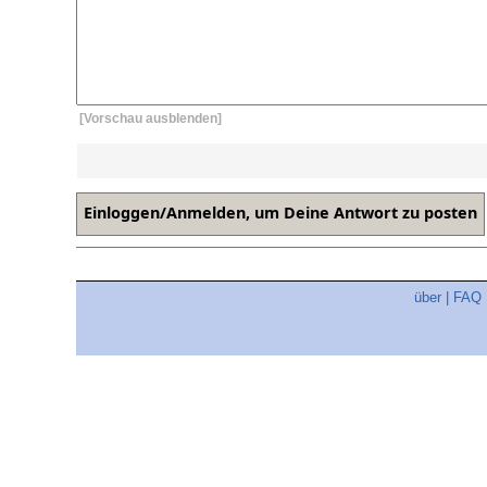
[Vorschau ausblenden]
über
|
FAQ