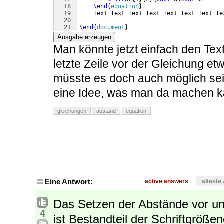
18
\end
{
equation
}
19
    Text Text Text Text Text Text Text Te
20
21
\end
{
document
}
Ausgabe erzeugen
Man könnte jetzt einfach den Tex
letzte Zeile vor der Gleichung et
müsste es doch auch möglich sei
eine Idee, was man da machen 
gleichungen
abstand
equation
Eine Antwort:
active answers
älteste
Das Setzen der Abstände vor u
4
ist Bestandteil der Schriftgrößen