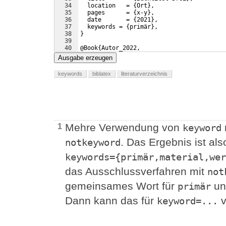
34
  location   = 
{
Ort
}
,
35
  pages      = 
{
x-y
}
,
36
  date       = 
{
2021
}
,
37
  keywords = 
{
primär
}
,
38
}
39
40
@Book
{
Autor_2022,
41
  author     = 
{
Autor Vier
}
,
Ausgabe erzeugen
keywords
biblatex
literaturverzeichnis
Mehre Verwendung von
1
keyword
. Das Ergebnis ist als
notkeyword
keywords={primär,material,wer
das Ausschlussverfahren mit
not
gemeinsames Wort für
u
primär
Dann kann das für
v
keyword=...