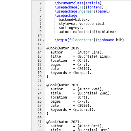
2
\documentclass
{
article
}
3
\usepackage
[
T1
]
{
fontenc
}
4
\usepackage
[
ngerman
]
{
babel
}
5
\usepackage
[
6
  backend=bibtex,
7
  style=ext-verbose-ibid,
8
  sorting=nyt,
9
  autocite=footnote
]
{
biblatex
}
10
11
\begin
{
filecontents
}
{
\jobname
.bib
}
12
13
@Book
{
Autor_2019,
14
  author     = 
{
Autor Eins
}
,
15
  title      = 
{
Buchtitel Eins
}
,
16
  location   = 
{
Ort
}
,
17
  pages      = 
{
x-y
}
,
18
  date       = 
{
2019
}
,
19
  keywords = 
{
korpus
}
,
20
}
21
22
@Book
{
Autor_2020,
23
  author     = 
{
Autor Zwei
}
,
24
  title      = 
{
Buchtitel Zwei
}
,
25
  location   = 
{
Ort
}
,
26
  pages      = 
{
x-y
}
,
27
  date       = 
{
2020
}
,
28
  keywords = 
{
material
}
,
29
}
30
31
@Book
{
Autor_2021,
32
  author     = 
{
Autor Drei
}
,
33
  title      = 
{
Buchtitel Drei
}
,