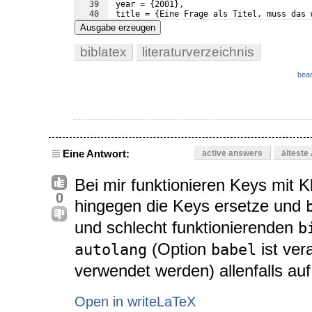
39
 year = 
{
2001
}
,
40
 title = 
{
Eine Frage als Titel, muss das 
41
 pages = 
{
71--87
}
,
Ausgabe erzeugen
biblatex
literaturverzeichnis
bear
Eine Antwort:
active answers
älteste
Bei mir funktionieren Keys mit 
0
hingegen die Keys ersetze und
und schlecht funktionierenden
b
(Option
ist ver
autolang
babel
verwendet werden) allenfalls au
Open in writeLaTeX