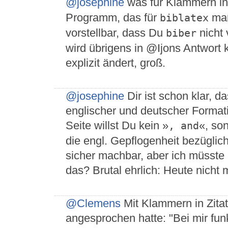
@josephine
was für Klammern in
Programm, das für
maß
biblatex
vorstellbar, dass Du
nicht 
biber
wird übrigens in @Ijons Antwort 
explizit ändert, groß.
@josephine
Dir ist schon klar, 
englischer und deutscher Formati
Seite willst Du kein »
«, so
, and
die engl. Gepflogenheit bezüglich 
sicher machbar, aber ich müsste 
das? Brutal ehrlich: Heute nicht 
@Clemens
Mit Klammern in Zitat
angesprochen hatte: "Bei mir fun