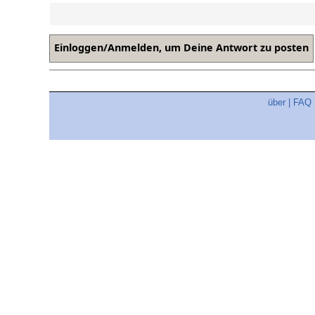
über
|
FAQ