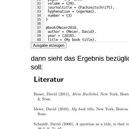
31
 volume = 
{
29
}
,
32
 journaltitle = 
{
Fachzeitschrift
}
,
33
 hyphenation = 
{
ngerman
}
,
34
 number = 
{
3
}
35
}
36
37
@book
{
Meier2010,
38
 author = 
{
Meier, David
}
,
39
 year = 
{
2010
}
,
40
 title = 
{
My book title
}
,
41
 publisher = 
{
John Wiley 
{
\&
}
 Sons
}
,
Ausgabe erzeugen
dann sieht das Ergebnis bezüglic
soll: