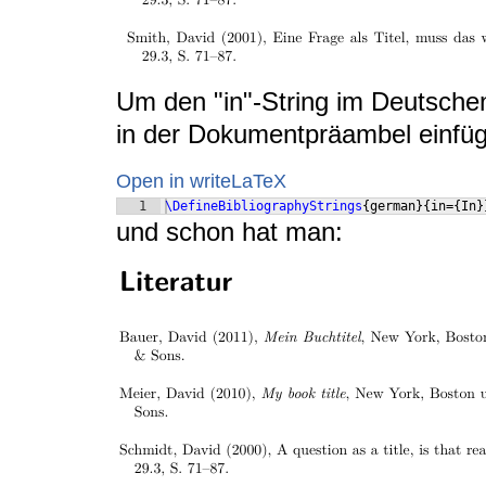
Um den "in"-String im Deutsche
in der Dokumentpräambel einfü
Open in writeLaTeX
1
\DefineBibliographyStrings
{
german
}
{
in=
{
In
}
und schon hat man: