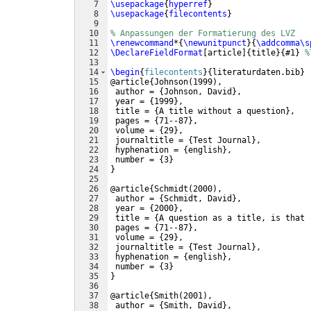
7
\usepackage
{
hyperref
}
8
\usepackage
{
filecontents
}
9
10
% Anpassungen der Formatierung des LVZ
11
\renewcommand
*
{
\newunitpunct
}
{
\addcomma\s
12
\DeclareFieldFormat
[
article
]
{
title
}
{
#1
}
%
13
14
\begin
{
filecontents
}
{
literaturdaten.bib
}
15
@article
{
Johnson
(
1999
)
,
16
 author = 
{
Johnson, David
}
,
17
 year = 
{
1999
}
,
18
 title = 
{
A title without a question
}
,
19
 pages = 
{
71--87
}
,
20
 volume = 
{
29
}
,
21
 journaltitle = 
{
Test Journal
}
,
22
 hyphenation = 
{
english
}
,
23
 number = 
{
3
}
24
}
25
26
@article
{
Schmidt
(
2000
)
,
27
 author = 
{
Schmidt, David
}
,
28
 year = 
{
2000
}
,
29
 title = 
{
A question as a title, is that 
30
 pages = 
{
71--87
}
,
31
 volume = 
{
29
}
,
32
 journaltitle = 
{
Test Journal
}
,
33
 hyphenation = 
{
english
}
,
34
 number = 
{
3
}
35
}
36
37
@article
{
Smith
(
2001
)
,
38
 author = 
{
Smith, David
}
,