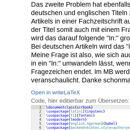
Das zweite Problem hat ebenfall
deutschen und englischen Titeln z
Artikels in einer Fachzeitschrift 
der Titel somit auch mit einem Fr
wird das darauf folgende "In:" gro
Bei deutschen Artikeln wird das "
Meine Frage ist also, wie sich au
in ein "In:" umwandeln lässt, wenn
Fragezeichen endet. Im MB werd
veranschaulicht. Danke schonmal
Open in writeLaTeX
Code, hier editierbar zum Übersetzen:
1
\documentclass
{
scrbook
}
2
\usepackage
[
latin1
]
{
inputenc
}
3
\usepackage
[
T1
]
{
fontenc
}
4
\usepackage
{
lmodern
}
5
\usepackage
[
english,ngerman
]
{
babel
}
6
\usepackage
[
backend=bibtex,style=authorye