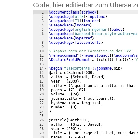
Code, hier editierbar zum Übersetz
1
\documentclass
{
scrbook
}
2
\usepackage
[
utf8
]
{
inputenc
}
3
\usepackage
[
T1
]
{
fontenc
}
4
\usepackage
{
lmodern
}
5
\usepackage
[
english,ngerman
]
{
babel
}
6
\usepackage
[
backend=biber,style=authoryea
7
\usepackage
{
hyperref
}
8
\usepackage
{
filecontents
}
9
10
% Anpassungen der Formatierung des LVZ
11
\renewcommand
*
{
\newunitpunct
}
{
\addcomma\s
12
\DeclareFieldFormat
[
article
]
{
title
}
{
#1
}
%
13
14
\begin
{
filecontents
}
{
\jobname
.bib
}
15
@article
{
Schmidt2000,
16
 author = 
{
Schmidt, David
}
,
17
 year = 
{
2000
}
,
18
 title = 
{
A question as a title, is that 
19
 pages = 
{
71--87
}
,
20
 volume = 
{
29
}
,
21
 journaltitle = 
{
Test Journal
}
,
22
 hyphenation = 
{
english
}
,
23
 number = 
{
3
}
24
}
25
26
@article
{
Smith2001,
27
 author = 
{
Smith, David
}
,
28
 year = 
{
2001
}
,
29
 title = 
{
Eine Frage als Titel, muss das 
30
 pages = 
{
71--87
}
,