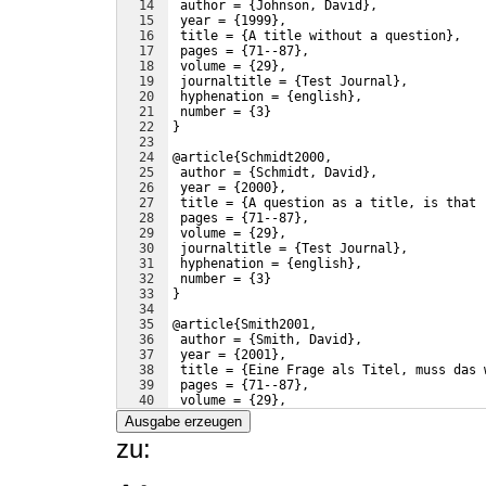
14
 author = 
{
Johnson, David
}
,
15
 year = 
{
1999
}
,
16
 title = 
{
A title without a question
}
,
17
 pages = 
{
71--87
}
,
18
 volume = 
{
29
}
,
19
 journaltitle = 
{
Test Journal
}
,
20
 hyphenation = 
{
english
}
,
21
 number = 
{
3
}
22
}
23
24
@article
{
Schmidt2000,
25
 author = 
{
Schmidt, David
}
,
26
 year = 
{
2000
}
,
27
 title = 
{
A question as a title, is that 
28
 pages = 
{
71--87
}
,
29
 volume = 
{
29
}
,
30
 journaltitle = 
{
Test Journal
}
,
31
 hyphenation = 
{
english
}
,
32
 number = 
{
3
}
33
}
34
35
@article
{
Smith2001,
36
 author = 
{
Smith, David
}
,
37
 year = 
{
2001
}
,
38
 title = 
{
Eine Frage als Titel, muss das 
39
 pages = 
{
71--87
}
,
40
 volume = 
{
29
}
,
41
 journaltitle = 
{
Fachzeitschrift
}
,
Ausgabe erzeugen
zu: