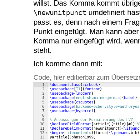
willst. Das Komma kommt übrig
umdefiniert has
\newunitpunct
passt es, denn nach einem Frag
Punkt eingefügt. Man kann aber
Komma nur eingefügt wird, wen
steht.
Ich komme dann mit:
Code, hier editierbar zum Übersetz
1
\documentclass
{
scrbook
}
2
\usepackage
[
T1
]
{
fontenc
}
3
\usepackage
{
lmodern
}
4
\usepackage
[
english,main=ngerman
]
{
babel
}
5
\usepackage
{
csquotes
}
6
\usepackage
[
backend=biber,style=authoryea
7
\usepackage
{
hyperref
}
8
9
% Anpassungen der Formatierung des LVZ
10
\DeclareFieldFormat
[
article
]
{
title
}
{
#1
}
%
11
\DeclareDelimFormat
{
newunitpunct
}
{
\ifpunc
12
\begin
{
filecontents
}
[
force
]
{
\jobname
.bib
}
13
@article
{
Johnson1999,