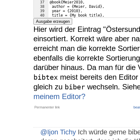
37
@book
{
Meier2010,
38
 author = 
{
Meier, David
}
,
39
 year = 
{
2010
}
,
40
 title = 
{
My book title
}
,
41
 publisher = 
{
John Wiley 
{
\&
}
 Sons
}
,
Ausgabe erzeugen
Hier wird der Eintrag "Östersun
einsortiert. Korrekt wäre aber n
erreicht man die korrekte Sortie
ebenfalls die korrekte Sortierung
darüber hinaus. Da man für di
meist bereits den Edito
bibtex
gleich zu
wechseln. Sieh
biber
meinem Editor?
Permanenter link
bear
@Ijon Tichy
Ich würde gerne bibe