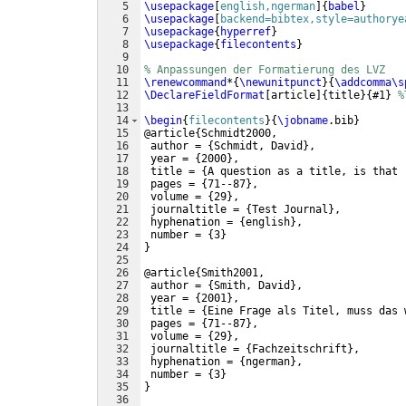
5
\usepackage
[
english,ngerman
]
{
babel
}
6
\usepackage
[
backend=bibtex,style=authorye
7
\usepackage
{
hyperref
}
8
\usepackage
{
filecontents
}
9
10
% Anpassungen der Formatierung des LVZ
11
\renewcommand
*
{
\newunitpunct
}
{
\addcomma\s
12
\DeclareFieldFormat
[
article
]
{
title
}
{
#1
}
%
13
14
\begin
{
filecontents
}
{
\jobname
.bib
}
15
@article
{
Schmidt2000,
16
 author = 
{
Schmidt, David
}
,
17
 year = 
{
2000
}
,
18
 title = 
{
A question as a title, is that 
19
 pages = 
{
71--87
}
,
20
 volume = 
{
29
}
,
21
 journaltitle = 
{
Test Journal
}
,
22
 hyphenation = 
{
english
}
,
23
 number = 
{
3
}
24
}
25
26
@article
{
Smith2001,
27
 author = 
{
Smith, David
}
,
28
 year = 
{
2001
}
,
29
 title = 
{
Eine Frage als Titel, muss das 
30
 pages = 
{
71--87
}
,
31
 volume = 
{
29
}
,
32
 journaltitle = 
{
Fachzeitschrift
}
,
33
 hyphenation = 
{
ngerman
}
,
34
 number = 
{
3
}
35
}
36