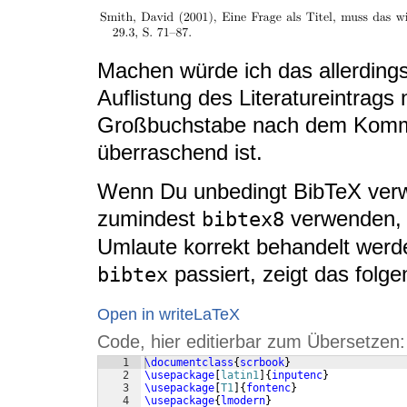
Machen würde ich das allerdings 
Auflistung des Literatureintrags
Großbuchstabe nach dem Komma
überraschend ist.
Wenn Du unbedingt BibTeX verwe
zumindest
verwenden, 
bibtex8
Umlaute korrekt behandelt wer
passiert, zeigt das folge
bibtex
Open in writeLaTeX
Code, hier editierbar zum Übersetzen:
1
\documentclass
{
scrbook
}
2
\usepackage
[
latin1
]
{
inputenc
}
3
\usepackage
[
T1
]
{
fontenc
}
4
\usepackage
{
lmodern
}