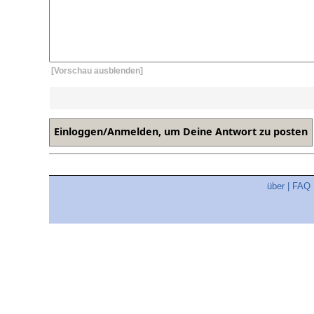
[Vorschau ausblenden]
über
|
FAQ