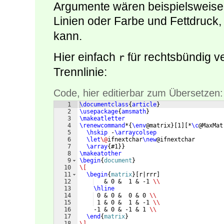
Argumente wären beispielsweise 
Linien oder Farbe und Fettdruck
kann.
Hier einfach
für rechtsbündig 
r
Trennlinie:
Code, hier editierbar zum Übersetzen:
1
\documentclass
{
article
}
2
\usepackage
{
amsmath
}
3
\makeatletter
4
\renewcommand
*
{
\env
@matrix
}
[
1
]
[
*
\c
@MaxMat
5
\hskip
 -
\arraycolsep
6
\let
\@
ifnextchar
\new
@ifnextchar
7
\array
{
#1
}}
8
\makeatother
9
\begin
{
document
}
10
\[
11
\begin
{
matrix
}
[
r|rrr
]
12
   & 0 &  1 & -1 
\\
13
\hline
14
 0 & 0 &  0 & 0 
\\
15
 1 & 0 &  1 & -1 
\\
16
    -1 & 0 & -1 & 1 
\\
17
\end
{
matrix
}
18
\]