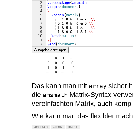
2
\usepackage
{
amsmath
}
3
\begin
{
document
}
4
\[
5
\begin
{
matrix
}
6
   & 0 &  1 & -1 
\\
7
 0 & 0 &  0 & 0 
\\
8
 1 & 0 &  1 & -1 
\\
9
    -1 & 0 & -1 & 1 
\\
10
\end
{
matrix
}
11
\]
12
\end
{
document
}
Ausgabe erzeugen
Das kann man mit
sicher h
array
die
Matrix-Syntax verwe
amsmath
vereinfachten Matrix, auch komp
Wie kann man das flexibler mac
amsmath
archiv
matrix