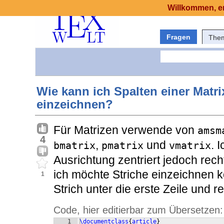
Willkommen, er
Fragen
The
Wie kann ich Spalten einer Matri
einzeichnen?
Für Matrizen verwende von
amsm
4
,
und
. 
bmatrix
pmatrix
vmatrix
Ausrichtung zentriert jedoch rec
ich möchte Striche einzeichnen k
1
Strich unter die erste Zeile und r
Code, hier editierbar zum Übersetzen:
1
\documentclass
{
article
}