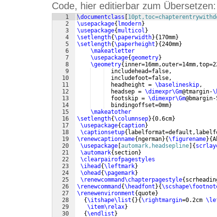
Code, hier editierbar zum Übersetzen:
1
\documentclass
[
10pt,toc=chapterentrywithd
2
\usepackage
{
lmodern
}
3
\usepackage
{
multicol
}
4
\setlength
{
\paperwidth
}
{
170mm
}
5
\setlength
{
\paperheight
}
{
240mm
}
6
\makeatletter
7
\usepackage
{
geometry
}
8
\geometry
{
inner=16mm,outer=14mm,top=2
9
  includehead=false,
10
  includefoot=false,
11
  headheight = 
\baselineskip
,
12
  headsep = 
\dimexpr\Gm
@tmargin-
\
13
  footskip = 
\dimexpr\Gm
@bmargin-
14
  bindingoffset=0mm
}
15
\makeatother
16
\setlength
{
\columnsep
}
{
0.6cm
}
17
\usepackage
{
caption
}
18
\captionsetup
{
labelformat=default,labelf
19
\renewcaptionname
{
ngerman
}
{
\figurename
}
{
A
20
\usepackage
[
automark,headsepline
]
{
scrlay
21
\automark
{
section
}
22
\clearpairofpagestyles
23
\ihead
{
\leftmark
}
24
\ohead
{
\pagemark
}
25
\renewcommand\chapterpagestyle
{
scrheadin
26
\renewcommand
{
\headfont
}
{
\scshape\footnot
27
\renewenvironment
{
quote
}
28
{
\itshape\list
{
}
{
\rightmargin
=0.2cm 
\le
29
\item\relax
}
30
{
\endlist
}