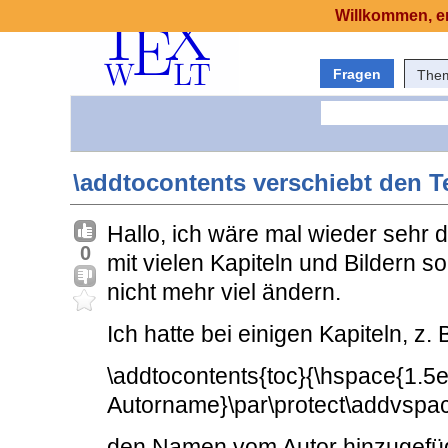
Willkommen, er
Fragen
The
\addtocontents verschiebt den Te
Hallo, ich wäre mal wieder sehr d
0
mit vielen Kapiteln und Bildern so
nicht mehr viel ändern.
Ich hatte bei einigen Kapiteln, z.
\addtocontents{toc}{\hspace{1.
Autorname}\par\protect\addvspa
den Namen vom Autor hinzugefüg