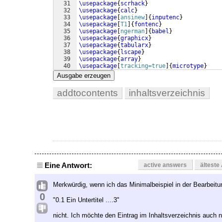
31
\usepackage
{
scrhack
}
32
\usepackage
{
calc
}
33
\usepackage
[
ansinew
]
{
inputenc
}
34
\usepackage
[
T1
]
{
fontenc
}
35
\usepackage
[
ngerman
]
{
babel
}
36
\usepackage
{
graphicx
}
37
\usepackage
{
tabularx
}
38
\usepackage
{
lscape
}
39
\usepackage
{
array
}
40
\usepackage
[
tracking=true
]
{
microtype
}
41
\DeclareMicrotypeSet
[
tracking
]
{
my
}
%
Ausgabe erzeugen
addtocontents
inhaltsverzeichnis
Eine Antwort:
active answers
älteste
Merkwürdig, wenn ich das Minimalbeispiel in der Bearbeitu
0
"0.1 Ein Untertitel ....3"
nicht. Ich möchte den Eintrag im Inhaltsverzeichnis auch n