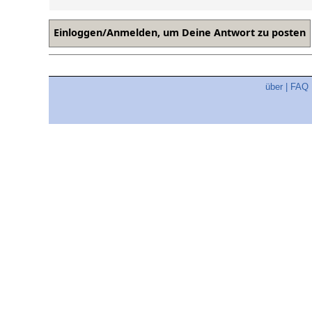
über
|
FAQ