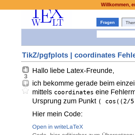
Willkommen, er
Fragen
The
TikZ/pgfplots | coordinates Fehl
Hallo liebe Latex-Freunde,
3
ich bekomme gerade beim einzei
mittels
eine Fehlerm
coordinates
Ursprung zum Punkt
( cos((2/5
Hier mein Code:
Open in writeLaTeX