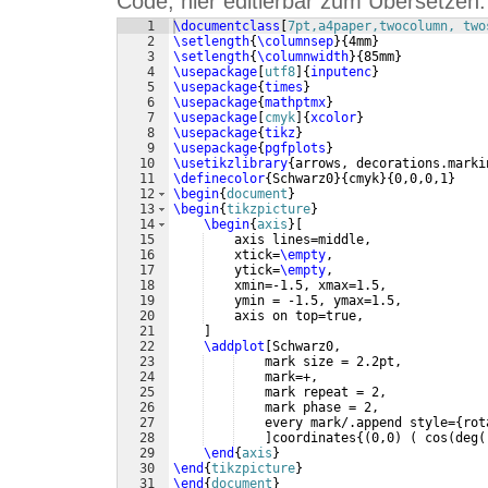
Code, hier editierbar zum Übersetzen:
1
\documentclass
[
7pt,a4paper,twocolumn, two
2
\setlength
{
\columnsep
}
{
4mm
}
3
\setlength
{
\columnwidth
}
{
85mm
}
4
\usepackage
[
utf8
]
{
inputenc
}
5
\usepackage
{
times
}
6
\usepackage
{
mathptmx
}
7
\usepackage
[
cmyk
]
{
xcolor
}
8
\usepackage
{
tikz
}
9
\usepackage
{
pgfplots
}
10
\usetikzlibrary
{
arrows, decorations.marki
11
\definecolor
{
Schwarz0
}
{
cmyk
}
{
0,0,0,1
}
12
\begin
{
document
}
13
\begin
{
tikzpicture
}
14
\begin
{
axis
}
[
15
    axis lines=middle,
16
    xtick=
\empty
,
17
    ytick=
\empty
,
18
    xmin=-1.5, xmax=1.5,
19
    ymin = -1.5, ymax=1.5,
20
    axis on top=true,
21
]
22
\addplot
[
Schwarz0, 
23
    mark size = 2.2pt, 
24
    mark=+,
25
    mark repeat = 2, 
26
    mark phase = 2,
27
    every mark/.append style=
{
rot
28
]
coordinates
{(
0,0
)
(
 cos
(
deg
(
29
\end
{
axis
}
30
\end
{
tikzpicture
}
31
\end
{
document
}