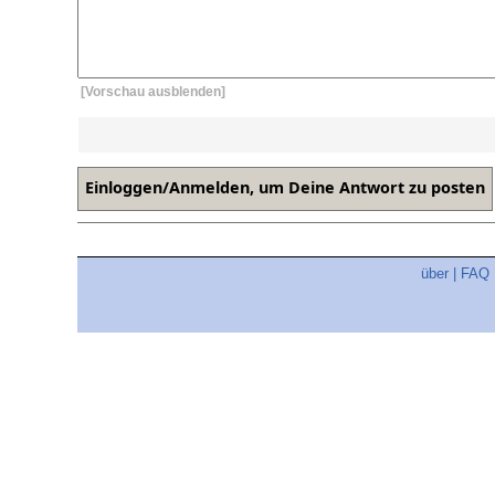
[Vorschau ausblenden]
über
|
FAQ