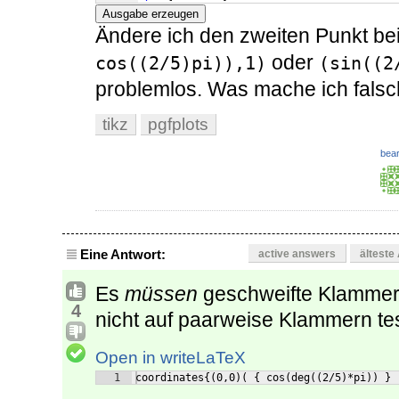
Ausgabe erzeugen
Ändere ich den zweiten Punkt be
oder
cos((2/5)pi)),1)
(sin((2
problemlos. Was mache ich fals
tikz
pgfplots
bear
Eine Antwort:
active answers
älteste
Es
müssen
geschweifte Klammern
4
nicht auf paarweise Klammern te
Open in writeLaTeX
1
coordinates{(0,0)( { cos(deg((2/5)*pi)) } 