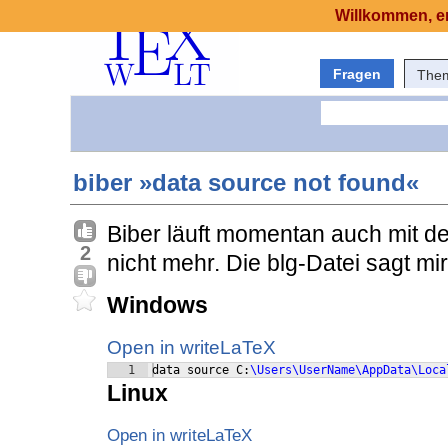
Willkommen, er
Fragen
The
biber »data source not found«
Biber läuft momentan auch mit d
2
nicht mehr. Die blg-Datei sagt mi
Windows
Open in writeLaTeX
1
data source C:
\Users\UserName\AppData\Loca
Linux
Open in writeLaTeX