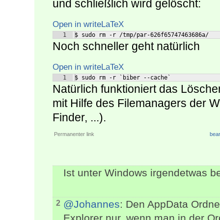
und schließlich wird gelöscht:
Open in writeLaTeX
1
$ sudo rm -r /tmp/par-626f65747463686a/
Noch schneller geht natürlich
Open in writeLaTeX
1
$ sudo rm -r `biber --cache`
Natürlich funktioniert das Lösch
mit Hilfe des Filemanagers der Wa
Finder, ...).
Permanenter link
bear
Ist unter Windows irgendetwas 
@Johannes
: Den AppData Ordne
2
Explorer nur, wenn man in der O