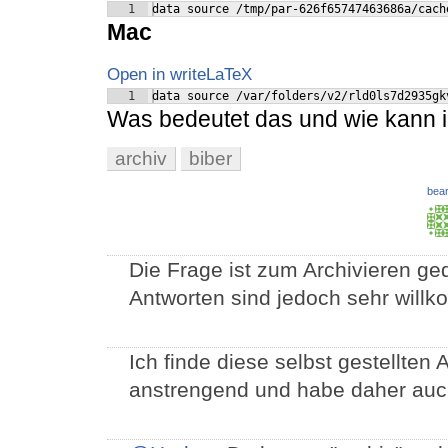
1
data source /tmp/par-626f65747463686a/cach
Mac
Open in writeLaTeX
1
data source /var/folders/v2/rld0ls7d2935gk
Was bedeutet das und wie kann 
archiv
biber
bear
Die Frage ist zum Archivieren ged
Antworten sind jedoch sehr willk
Ich finde diese selbst gestellten
anstrengend und habe daher auch