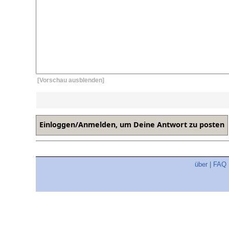
[Vorschau ausblenden]
über
|
FAQ