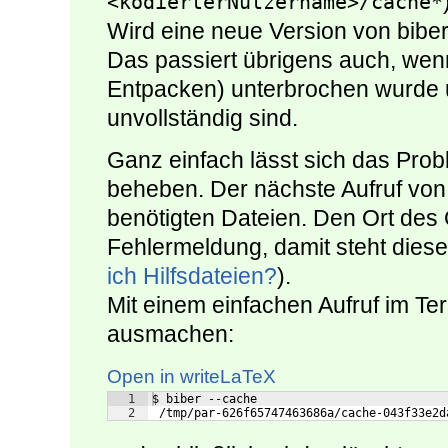
<kodierterNutzername>/cache*
Wird eine neue Version von biber
Das passiert übrigens auch, wen
Entpacken) unterbrochen wurde 
unvollständig sind.
Ganz einfach lässt sich das Pro
beheben. Der nächste Aufruf von 
benötigten Dateien. Den Ort des 
Fehlermeldung, damit steht dieser
ich Hilfsdateien?
).
Mit einem einfachen Aufruf im Ter
ausmachen:
Open in writeLaTeX
1
$ biber --cache
2
 /tmp/par-626f65747463686a/cache-043f33e2d