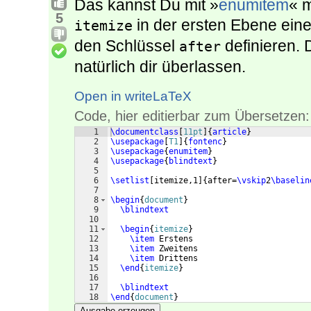
Das kannst Du mit »
enumitem
« 
5
in der ersten Ebene ein
itemize
den Schlüssel
definieren. 
after
natürlich dir überlassen.
Open in writeLaTeX
Code, hier editierbar zum Übersetzen:
1
\documentclass
[
11pt
]
{
article
}
2
\usepackage
[
T1
]
{
fontenc
}
3
\usepackage
{
enumitem
}
4
\usepackage
{
blindtext
}
5
6
\setlist
[
itemize,1
]
{
after=
\vskip
2
\baselin
7
8
\begin
{
document
}
9
\blindtext
10
11
\begin
{
itemize
}
12
\item
 Erstens
13
\item
 Zweitens
14
\item
 Drittens
15
\end
{
itemize
}
16
17
\blindtext
18
\end
{
document
}
Ausgabe erzeugen