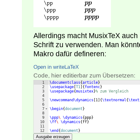
Allerdings macht MusixTeX auch ni
Schrift zu verwenden. Man könnte 
Makro dafür defineren:
Open in writeLaTeX
Code, hier editierbar zum Übersetzen:
1
\documentclass
{
article
}
2
\usepackage
[
T1
]
{
fontenc
}
3
\usepackage
{
musixtex
}
% zum Vergleich
4
5
\newcommand\dynamics
[
1
]
{
\textnormal
{
\text
6
7
\begin
{
document
}
8
9
\ppp
\ 
\dynamics
{
ppp
}
10
\ff
\ 
\dynamics
{
ff
}
11
12
\end
{
document
}
Ausgabe erzeugen