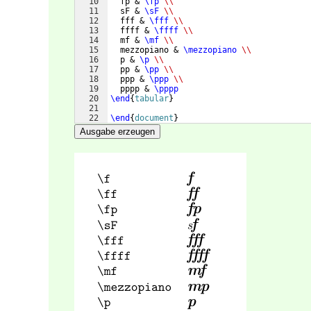
10
  fp & 
\fp
\\
11
  sF & 
\sF
\\
12
  fff & 
\fff
\\
13
  ffff & 
\ffff
\\
14
  mf & 
\mf
\\
15
  mezzopiano & 
\mezzopiano
\\
16
  p & 
\p
\\
17
  pp & 
\pp
\\
18
  ppp & 
\ppp
\\
19
  pppp & 
\pppp
20
\end
{
tabular
}
21
22
\end
{
document
}
Ausgabe erzeugen