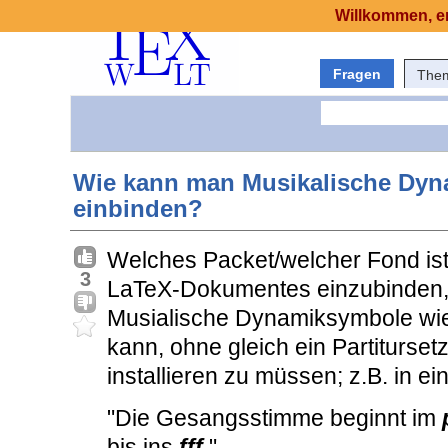
Willkommen, er
Fragen
The
Wie kann man Musikalische Dyna
einbinden?
Welches Packet/welcher Fond ist
3
LaTeX-Dokumentes einzubinden, 
Musialische Dynamiksymbole wie p
kann, ohne gleich ein Partiturse
installieren zu müssen; z.B. in ei
"Die Gesangsstimme beginnt im
bis ins
fff
."