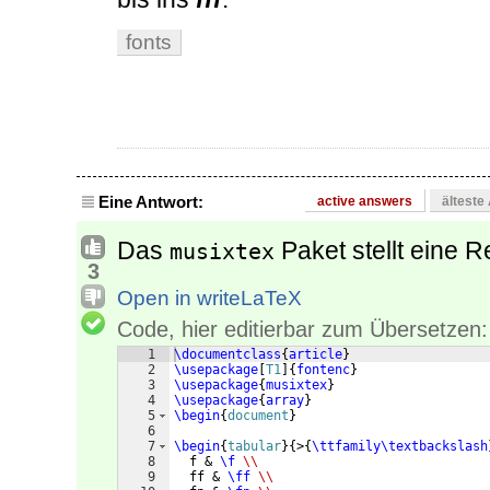
fonts
Eine Antwort:
active answers
älteste
Das
Paket stellt eine R
musixtex
3
Open in writeLaTeX
Code, hier editierbar zum Übersetzen:
1
\documentclass
{
article
}
2
\usepackage
[
T1
]
{
fontenc
}
3
\usepackage
{
musixtex
}
4
\usepackage
{
array
}
5
\begin
{
document
}
6
7
\begin
{
tabular
}
{
>
{
\ttfamily\textbackslash
8
  f & 
\f
\\
9
  ff & 
\ff
\\