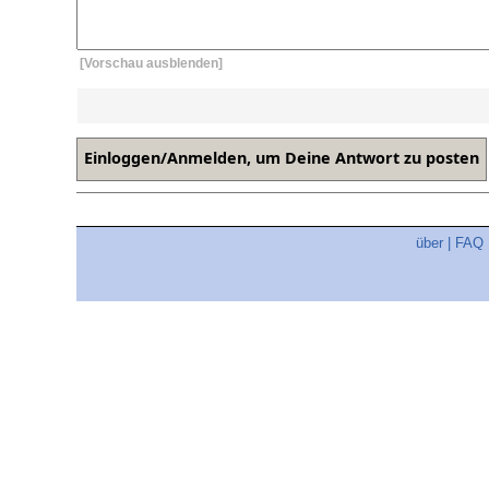
[Vorschau ausblenden]
über
|
FAQ