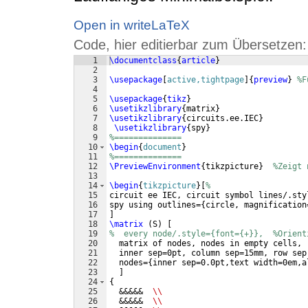
Open in writeLaTeX
Code, hier editierbar zum Übersetzen:
1
\documentclass
{
article
}
2
3
\usepackage
[
active,tightpage
]
{
preview
}
%F
4
5
\usepackage
{
tikz
}
6
\usetikzlibrary
{
matrix
}
7
\usetikzlibrary
{
circuits.ee.IEC
}
8
\usetikzlibrary
{
spy
}
9
%==============
10
\begin
{
document
}
11
%==============
12
\PreviewEnvironment
{
tikzpicture
}
%Zeigt 
13
14
\begin
{
tikzpicture
}
[
%
15
circuit ee IEC, circuit symbol lines/.sty
16
spy using outlines=
{
circle, magnification
17
]
18
\matrix
(
S
)
[
19
%  every node/.style={font={+}},  %Orient
20
  matrix of nodes, nodes in empty cells,
21
  inner sep=0pt, column sep=15mm, row sep
22
  nodes=
{
inner sep=0.0pt,text width=0em,a
23
]
24
{
25
  &&&&&  
\\
26
  &&&&&  
\\