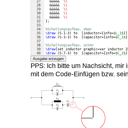
27
  &&&&&  
\\
28
  &&&&&  
\\
29
  &&&&&  
\\
30
  &&&&&  
\\
31
  &&&&&  
\\
32
}
;
33
34
%Schaltungsaufbau, oben
35
\draw
(
S-1-3
)
 to  
[
inductor=
{
info=
$L_1$
}]
36
\draw
(
S-3-3
)
 to  
[
capacitor=
{
info=
$C_1$
}
37
38
%Schaltungsaufbau, unten
39
\draw
[
set inductor graphic=var inductor I
40
\draw
(
S-7-3
)
 to  
[
capacitor=
{
info=
$C_2$
}
41
\draw
(
S-6-4
)
 to  
[
capacitor=
{
info=
$C_3$
}
Ausgabe erzeugen
PPS: Ich bitte um Nachsicht, mir 
mit dem Code-Einfügen bzw. sein