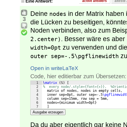
Eine Antwort:
active answers
älteste
Deine
in der Matrix habe
nodes
3
die Lücken zu beseitigen, könntes
Noden verbinden, also zum Beis
. Besser wäre es aber
2.center)
zu verwenden und die
width=0pt
zu
outer sep=-.5\pgflinewidth
Open in writeLaTeX
Code, hier editierbar zum Übersetzen:
1
\matrix
(
S
)
[
2
%  every node/.style={font={+}},  %Orienti
3
  matrix of nodes, nodes in empty cells,
4
  inner sep=0pt, outer sep=-.5
\pgflinewidt
5
  column sep=15mm, row sep = 5mm,
6
  nodes=
{
minimum width=0pt
}
7
]
Ausgabe erzeugen
Da du aber eigentlich gar keine 