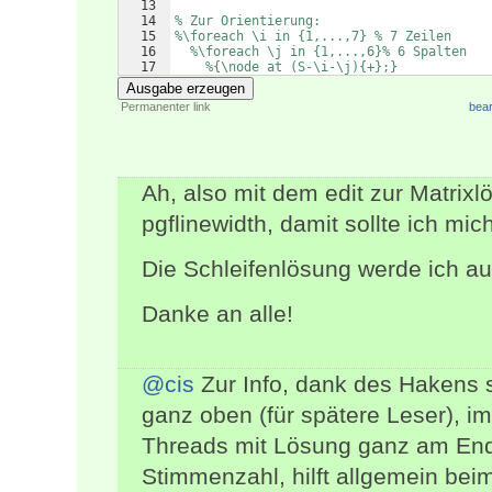
13
14
% Zur Orientierung:
15
%\foreach \i in {1,...,7} % 7 Zeilen
16
%\foreach \j in {1,...,6}% 6 Spalten
17
%{\node at (S-\i-\j){+};}
Ausgabe erzeugen
Permanenter link
bear
Ah, also mit dem edit zur Matrix
pgflinewidth, damit sollte ich mi
Die Schleifenlösung werde ich auf
Danke an alle!
@cis
Zur Info, dank des Hakens 
ganz oben (für spätere Leser), 
Threads mit Lösung ganz am End
Stimmenzahl, hilft allgemein bei