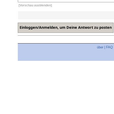
[Vorschau ausblenden]
über
|
FAQ