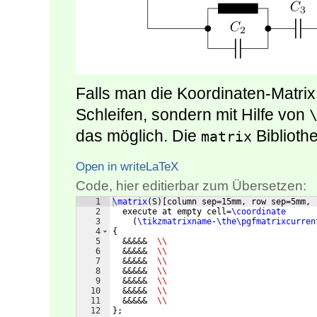
Falls man die Koordinaten-Matrix
Schleifen, sondern mit Hilfe von
das möglich. Die
Bibliothe
matrix
Open in writeLaTeX
Code, hier editierbar zum Übersetzen:
1
\matrix
(
S
)
[
column sep=15mm, row sep=5mm,
2
  execute at empty cell=
\coordinate
3
(
\tikzmatrixname
-
\the\pgfmatrixcurren
4
{
5
  &&&&&  
\\
6
  &&&&&  
\\
7
  &&&&&  
\\
8
  &&&&&  
\\
9
  &&&&&  
\\
10
  &&&&&  
\\
11
  &&&&&  
\\
12
}
;