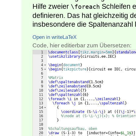
Hilfe zweier
Schleifen e
\foreach
definieren. Das hat gleichzeitig d
insbesondere die Spaltenanzahl l
Open in writeLaTeX
Code, hier editierbar zum Übersetzen:
1
\documentclass
[
tikz,margin=5mm
]
{
standalon
2
\usetikzlibrary
{
circuits.ee.IEC
}
3
4
\begin
{
document
}
5
\begin
{
tikzpicture
}
[
circuit ee IEC, circu
6
7
%Matrix
8
\def\spaltenabstand
{
1.5cm
}
9
\def\zeilenabstand
{
0.5cm
}
10
\def\zeilenzahl
{
7
}
11
\def\spaltenzahl
{
6
}
12
\foreach
\i
 in 
{
1,...,
\zeilenzahl
}
13
\foreach
\j
 in 
{
1,...,
\spaltenzahl
}
14
{
15
\coordinate
(
S-
\i
-
\j
)
 at 
({(
\j
-1
)
*
\
16
%\node at (S-\i-\j){+}; % Orientier
17
}
18
19
%Schaltungsaufbau, oben
20
\draw
(
S-1-3
)
 to  
[
inductor=
{
info=
$L_1$
}]