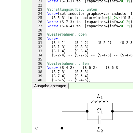
21
\draw
(
S-3-3
)
 to  
[
capacitor=
{
info=
$C_1$
}
22
23
%Schaltungsaufbau, unten
24
\draw
[
set inductor graphic=var inductor I
25
(
S-5-3
)
 to 
[
inductor=
{
info=
$L_2$
}]
(
S-5-
26
\draw
(
S-7-3
)
 to  
[
capacitor=
{
info=
$C_2$
}
27
\draw
(
S-6-4
)
 to  
[
capacitor=
{
info=
$C_3$
}
28
29
%Leiterbahnen, oben
30
\draw
31
(
S-4-1
)
 -- 
(
S-4-2
)
 -- 
(
S-2-2
)
 -- 
(
S-2-3
32
(
S-1-3
)
 -- 
(
S-3-3
)
33
(
S-1-4
)
 -- 
(
S-3-4
)
34
(
S-2-4
)
 -- 
(
S-2-5
)
 -- 
(
S-4-5
)
 -- 
(
S-4-6
35
36
%Leiterbahnen, unten
37
\draw
(
S-4-2
)
 -- 
(
S-6-2
)
 -- 
(
S-6-3
)
38
(
S-7-3
)
 -- 
(
S-5-3
)
39
(
S-7-4
)
 -- 
(
S-5-4
)
40
(
S-6-5
)
 -- 
(
S-4-5
)
;
41
Ausgabe erzeugen