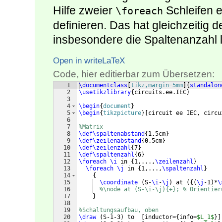
Hilfe zweier
Schleifen e
\foreach
definieren. Das hat gleichzeitig d
insbesondere die Spaltenanzahl l
Open in writeLaTeX
Code, hier editierbar zum Übersetzen:
1
\documentclass
[
tikz,margin=5mm
]
{
standalon
2
\usetikzlibrary
{
circuits.ee.IEC
}
3
4
\begin
{
document
}
5
\begin
{
tikzpicture
}
[
circuit ee IEC, circu
6
7
%Matrix
8
\def\spaltenabstand
{
1.5cm
}
9
\def\zeilenabstand
{
0.5cm
}
10
\def\zeilenzahl
{
7
}
11
\def\spaltenzahl
{
6
}
12
\foreach
\i
 in 
{
1,...,
\zeilenzahl
}
13
\foreach
\j
 in 
{
1,...,
\spaltenzahl
}
14
{
15
\coordinate
(
S-
\i
-
\j
)
 at 
({(
\j
-1
)
*
\
16
%\node at (S-\i-\j){+}; % Orientier
17
}
18
19
%Schaltungsaufbau, oben
20
\draw
(
S-1-3
)
 to  
[
inductor=
{
info=
$L_1$
}]