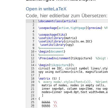
Open in writeLaTeX
Code, hier editierbar zum Übersetzen:
1
\documentclass
{
article
}
2
3
\usepackage
[
active,tightpage
]
{
preview
}
%F
4
5
\usepackage
{
tikz
}
6
\usetikzlibrary
{
matrix
}
7
\usetikzlibrary
{
circuits.ee.IEC
}
8
\usetikzlibrary
{
spy
}
9
%==============
10
\begin
{
document
}
11
%==============
12
\PreviewEnvironment
{
tikzpicture
}
%Zeigt 
13
14
\begin
{
tikzpicture
}
[
%
15
circuit ee IEC, circuit symbol lines/.sty
16
spy using outlines=
{
circle, magnification
17
]
18
\matrix
(
S
)
[
19
%  every node/.style={font={+}},  %Orient
20
  matrix of nodes, nodes in empty cells,
21
  inner sep=0pt, column sep=15mm, row sep
22
  nodes=
{
inner sep=0.0pt,text width=0em,a
23
]
24
{
25
  &&&&&  
\\
26
  &&&&&  
\\