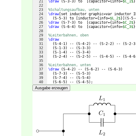
21
\draw
(
S-3-3
)
 to  
[
capacitor=
{
info=
$C_1$
}
22
23
%Schaltungsaufbau, unten
24
\draw
[
set inductor graphic=var inductor I
25
(
S-5-3
)
 to 
[
inductor=
{
info=
$L_2$
}]
(
S-5-
26
\draw
(
S-7-3
)
 to  
[
capacitor=
{
info=
$C_2$
}
27
\draw
(
S-6-4
)
 to  
[
capacitor=
{
info=
$C_3$
}
28
29
%Leiterbahnen, oben
30
\draw
31
(
S-4-1
)
 -- 
(
S-4-2
)
 -- 
(
S-2-2
)
 -- 
(
S-2-3
32
(
S-1-3
)
 -- 
(
S-3-3
)
33
(
S-1-4
)
 -- 
(
S-3-4
)
34
(
S-2-4
)
 -- 
(
S-2-5
)
 -- 
(
S-4-5
)
 -- 
(
S-4-6
35
36
%Leiterbahnen, unten
37
\draw
(
S-4-2
)
 -- 
(
S-6-2
)
 -- 
(
S-6-3
)
38
(
S-7-3
)
 -- 
(
S-5-3
)
39
(
S-7-4
)
 -- 
(
S-5-4
)
40
(
S-6-5
)
 -- 
(
S-4-5
)
;
41
Ausgabe erzeugen