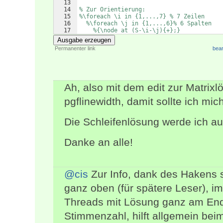
13
14
% Zur Orientierung:
15
%\foreach \i in {1,...,7} % 7 Zeilen
16
%\foreach \j in {1,...,6}% 6 Spalten
17
%{\node at (S-\i-\j){+};}
Ausgabe erzeugen
Permanenter link
bear
Ah, also mit dem edit zur Matrix
pgflinewidth, damit sollte ich mi
Die Schleifenlösung werde ich auf
Danke an alle!
@cis
Zur Info, dank des Hakens 
ganz oben (für spätere Leser), 
Threads mit Lösung ganz am End
Stimmenzahl, hilft allgemein bei