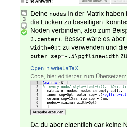
Eine Antwort:
active answers
älteste
Deine
in der Matrix habe
nodes
3
die Lücken zu beseitigen, könntes
Noden verbinden, also zum Beis
. Besser wäre es aber
2.center)
zu verwenden und die
width=0pt
zu
outer sep=-.5\pgflinewidth
Open in writeLaTeX
Code, hier editierbar zum Übersetzen:
1
\matrix
(
S
)
[
2
%  every node/.style={font={+}},  %Orienti
3
  matrix of nodes, nodes in empty cells,
4
  inner sep=0pt, outer sep=-.5
\pgflinewidt
5
  column sep=15mm, row sep = 5mm,
6
  nodes=
{
minimum width=0pt
}
7
]
Ausgabe erzeugen
Da du aber eigentlich gar keine 