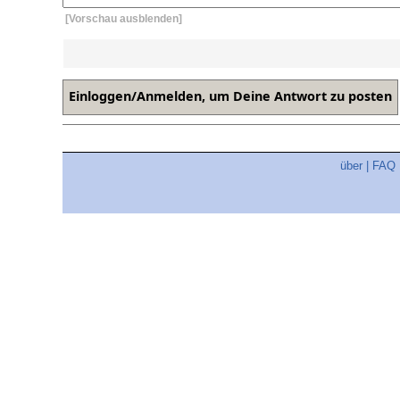
[Vorschau ausblenden]
über
|
FAQ