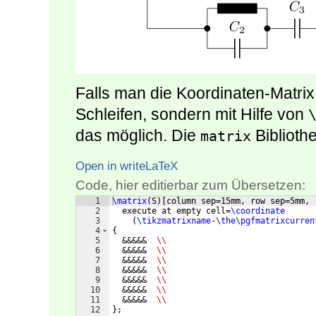
Falls man die Koordinaten-Matrix
Schleifen, sondern mit Hilfe von
das möglich. Die
Bibliothe
matrix
Open in writeLaTeX
Code, hier editierbar zum Übersetzen:
1
\matrix
(
S
)
[
column sep=15mm, row sep=5mm,
2
  execute at empty cell=
\coordinate
3
(
\tikzmatrixname
-
\the\pgfmatrixcurren
4
{
5
  &&&&&  
\\
6
  &&&&&  
\\
7
  &&&&&  
\\
8
  &&&&&  
\\
9
  &&&&&  
\\
10
  &&&&&  
\\
11
  &&&&&  
\\
12
}
;