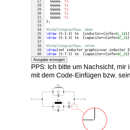
27
  &&&&&  
\\
28
  &&&&&  
\\
29
  &&&&&  
\\
30
  &&&&&  
\\
31
  &&&&&  
\\
32
}
;
33
34
%Schaltungsaufbau, oben
35
\draw
(
S-1-3
)
 to  
[
inductor=
{
info=
$L_1$
}]
36
\draw
(
S-3-3
)
 to  
[
capacitor=
{
info=
$C_1$
}
37
38
%Schaltungsaufbau, unten
39
\draw
[
set inductor graphic=var inductor I
40
\draw
(
S-7-3
)
 to  
[
capacitor=
{
info=
$C_2$
}
41
\draw
(
S-6-4
)
 to  
[
capacitor=
{
info=
$C_3$
}
Ausgabe erzeugen
PPS: Ich bitte um Nachsicht, mir 
mit dem Code-Einfügen bzw. sein