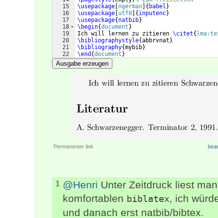
15
\usepackage
[
ngerman
]
{
babel
}
16
\usepackage
[
utf8
]
{
inputenc
}
17
\usepackage
{
natbib
}
18
\begin
{
document
}
19
Ich will lernen zu zitieren 
\citet
{
lma:te
20
\bibliographystyle
{
abbrvnat
}
21
\bibliography
{
mybib
}
22
\end
{
document
}
Ausgabe erzeugen
Permanenter link
bear
@Henri
Unter Zeitdruck liest man 
1
komfortablen
, ich würd
biblatex
und danach erst natbib/bibtex.