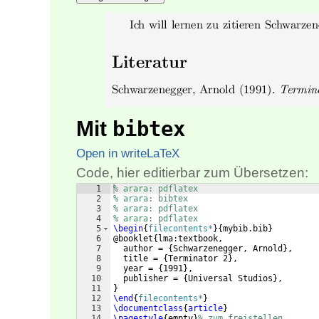
Mit
bibtex
Open in writeLaTeX
Code, hier editierbar zum Übersetzen:
1
% arara: pdflatex
2
% arara: bibtex
3
% arara: pdflatex
4
% arara: pdflatex
5
\begin
{
filecontents*
}
{
mybib.bib
}
6
@booklet
{
lma:textbook,
7
  author = 
{
Schwarzenegger, Arnold
}
,
8
  title = 
{
Terminator 2
}
,
9
  year = 
{
1991
}
,
10
  publisher = 
{
Universal Studios
}
,
11
}
12
\end
{
filecontents*
}
13
\documentclass
{
article
}
14
\pagestyle
{
empty
}
% zum freistellen