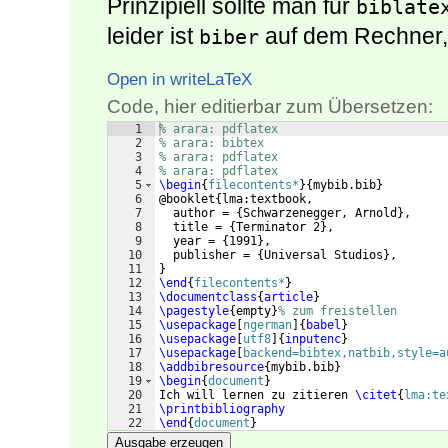
Prinzipiell sollte man für
biblate
leider ist
auf dem Rechner, a
biber
Open in writeLaTeX
Code, hier editierbar zum Übersetzen:
1
% arara: pdflatex
2
% arara: bibtex
3
% arara: pdflatex
4
% arara: pdflatex
5
\begin
{
filecontents*
}
{
mybib.bib
}
6
@booklet
{
lma:textbook,
7
  author = 
{
Schwarzenegger, Arnold
}
,
8
  title = 
{
Terminator 2
}
,
9
  year = 
{
1991
}
,
10
  publisher = 
{
Universal Studios
}
,
11
}
12
\end
{
filecontents*
}
13
\documentclass
{
article
}
14
\pagestyle
{
empty
}
% zum freistellen
15
\usepackage
[
ngerman
]
{
babel
}
16
\usepackage
[
utf8
]
{
inputenc
}
17
\usepackage
[
backend=bibtex,natbib,style=a
18
\addbibresource
{
mybib.bib
}
19
\begin
{
document
}
20
Ich will lernen zu zitieren 
\citet
{
lma:te
21
\printbibliography
22
\end
{
document
}
Ausgabe erzeugen