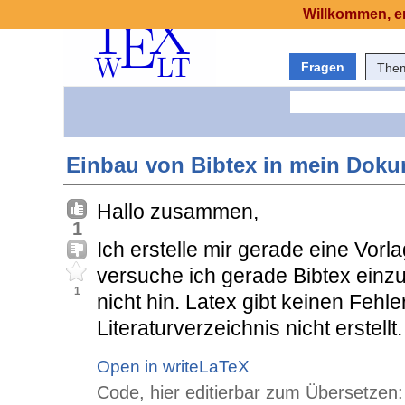
Willkommen, er
Fragen
The
Einbau von Bibtex in mein Dok
Hallo zusammen,
1
Ich erstelle mir gerade eine Vorl
versuche ich gerade Bibtex ein
1
nicht hin. Latex gibt keinen Fehl
Literaturverzeichnis nicht erstell
Open in writeLaTeX
Code, hier editierbar zum Übersetzen: