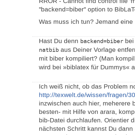
RROR - Cannot find control file 'm
"backend=biber" option to BibL
Was muss ich tun? Jemand eine 
Hast Du denn
bei
backend=biber
aus Deiner Vorlage entfer
natbib
mit biber kompiliert? (Man kompil
wird bei »biblatex für Dummys« a
Ich weiß nicht, ob das Problem n
http://texwelt.de/wissen/fragen/
inzwischen auch hier, meherere b
besten- mit Hilfe von arara, komp
bib-Datei durchlaufen. Orientier 
nächsten Schritt kannst Du dann 