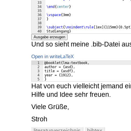
33
34
\end
{
center
}
35
36
\vspace
{
3mm
}
37
}
38
39
\subject
{
\noindent\rule
[
1ex
]
{
115mm
}
{
0.5pt
40
Studiengang
}
41
Ausgabe erzeugen
Und so sieht meine .bib-Datei au
Open in writeLaTeX
1
@booklet{lma:textbook,
2
author = {asd},
3
title = {asdf},
4
year = {1912},
5
}
Hat von euch vielleicht jemand 
Hilfe und Idee sehr freuen.
Viele Grüße,
Stroh
literaturverzeichnis
bibtex