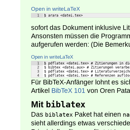
Open in writeLaTeX
1
$ arara <datei.tex>
sofort das Dokument inklusive Lit
Ansonsten müssen die Programm
aufgerufen werden: (Die Bemer
Open in writeLaTeX
1
$ pdflatex <datei.tex> # Zitierungen in di
2
$ bibtex <datei.aux> # Zitierungen verarbe
3
$ pdflatex <datei.tex> # Literaturverzeich
4
$ pdflatex <datei.tex> # Referenzen auflös
Für BibTeX-Anfänger lohnt es si
Artikel
BibTeX 101
von Oren Pata
Mit
biblatex
Das
Paket hat einen
biblatex
na
sieht allerdings etwas verschie