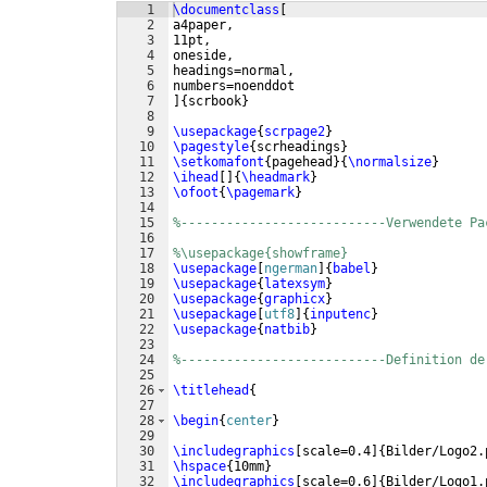
1
\documentclass
[
2
a4paper,                        
3
11pt,                           
4
oneside,                        
5
headings=normal,                 
6
numbers=noenddot                
7
]
{
scrbook
}
8
9
\usepackage
{
scrpage2
}
10
\pagestyle
{
scrheadings
}
11
\setkomafont
{
pagehead
}
{
\normalsize
}
12
\ihead
[
]
{
\headmark
}
13
\ofoot
{
\pagemark
}
14
15
%---------------------------Verwendete Pa
16
17
%\usepackage{showframe}         
18
\usepackage
[
ngerman
]
{
babel
}
19
\usepackage
{
latexsym
}
20
\usepackage
{
graphicx
}
21
\usepackage
[
utf8
]
{
inputenc
}
22
\usepackage
{
natbib
}
23
24
%---------------------------Definition de
25
26
\titlehead
{
27
28
\begin
{
center
}
29
30
\includegraphics
[
scale=0.4
]
{
Bilder/Logo2.
31
\hspace
{
10mm
}
32
\includegraphics
[
scale=0.6
]
{
Bilder/Logo1.