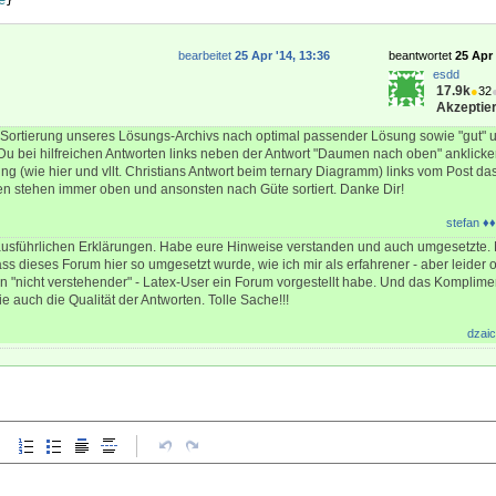
e
}
bearbeitet
25 Apr '14, 13:36
beantwortet
25 Apr 
esdd
17.9k
●
32
Akzeptier
e Sortierung unseres Lösungs-Archivs nach optimal passender Lösung sowie "gut" u
Du bei hilfreichen Antworten links neben der Antwort "Daumen nach oben" anklick
ng (wie hier und vllt. Christians Antwort beim ternary Diagramm) links vom Post da
n stehen immer oben und ansonsten nach Güte sortiert. Danke Dir!
stefan ♦♦
 ausführlichen Erklärungen. Habe eure Hinweise verstanden und auch umgesetzte.
s dieses Forum hier so umgesetzt wurde, wie ich mir als erfahrener - aber leider o
 "nicht verstehender" - Latex-User ein Forum vorgestellt habe. Und das Komplimen
 auch die Qualität der Antworten. Tolle Sache!!!
dzaic