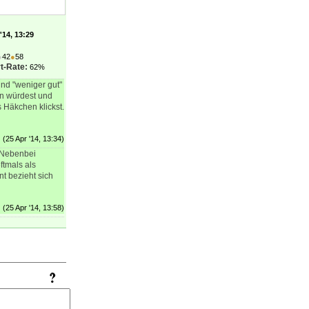
'14, 13:29
●
42
●
58
t-Rate:
62%
nd "weniger gut"
en würdest und
s Häkchen klickst.
(25 Apr '14, 13:34)
 Nebenbei
ftmals als
t bezieht sich
(25 Apr '14, 13:58)