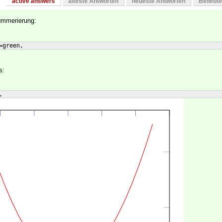
active answers
älteste Antworten
neueste Antworten
Beliebt
ummerierung:
=green,
s:
,