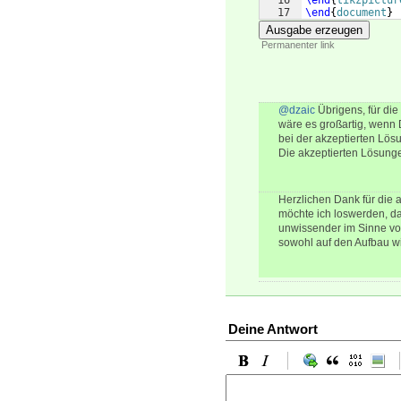
16
\end
{
tikzpictur
17
\end
{
document
}
Ausgabe erzeugen
Permanenter link
@dzaic
Übrigens, für di
wäre es großartig, wenn 
bei der akzeptierten Lösu
Die akzeptierten Lösunge
Herzlichen Dank für die
möchte ich loswerden, das
unwissender im Sinne von
sowohl auf den Aufbau wie
Deine Antwort