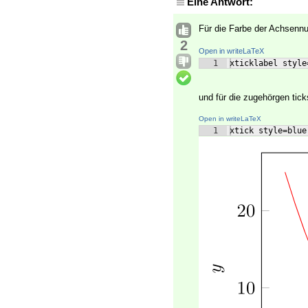
Eine Antwort:
Für die Farbe der Achsenn
2
Open in writeLaTeX
1
xticklabel style
und für die zugehörgen tick
Open in writeLaTeX
1
xtick style=blue