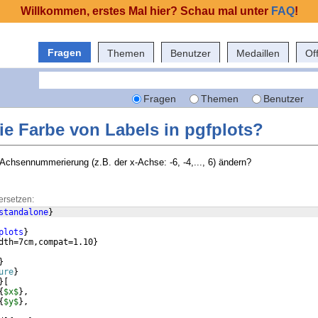
Willkommen, erstes Mal hier? Schau mal unter
FAQ
!
Fragen
Themen
Benutzer
Medaillen
Of
Fragen
Themen
Benutzer
ie Farbe von Labels in pgfplots?
 Achsennummerierung (z.B. der x-Achse: -6, -4,..., 6) ändern?
ersetzen:
standalone
}
plots
}
dth=7cm,compat=1.10
}
}
ure
}
}
[
{
$x$
}
,
{
$y$
}
,