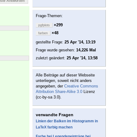
este Antworten
Frage-Themen:
×299
pgfplots
×48
farben
gestellte Frage:
25 Apr '14, 13:19
Frage wurde gesehen:
14,226 Mal
zuletzt geändert:
25 Apr '14, 13:58
Alle Beiträge auf dieser Webseite
unterliegen, soweit nicht anders
angegeben, der
Creative Commons
Attribution Share-Alike 3.0
Lizenz
(cc-by-sa 3.0).
verwandte Fragen
Linien der Balken im Histogramm in
LaTeX farbig machen
Farbe bei Legendeneinträge bei