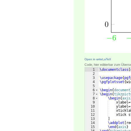
Open in writeLaTeX
Code, hier editierbar zum Übers
1
\documentclass
[
2
3
\usepackage
{
pgf
4
\pgfplotsset
{
wi
5
6
\begin
{
document
7
\begin
{
tikzpict
8
\begin
{
axis
9
    xlabel=
10
    ylabel=
11
    xtickla
12
    xtick s
13
]
14
\addplot
[
re
15
\end
{
axis
}