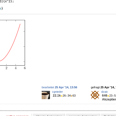
d
]
{
x^2
}
;
e
}
bearbeitet
25 Apr '14, 13:56
gefragt
25 Apr '14,
cgnieder
dzaic
22.1k
646
●
26
●
34
●
63
●
23
●
5
Akzeptier