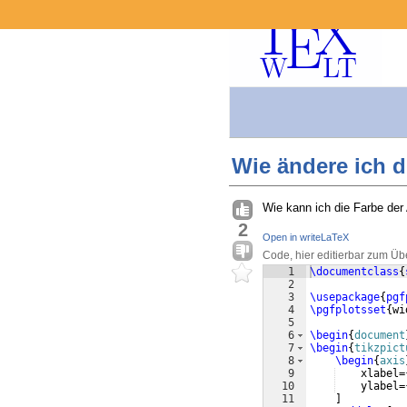
Wie ändere ich d
Wie kann ich die Farbe der
2
Open in writeLaTeX
Code, hier editierbar zum Üb
1
\documentclass
{
2
3
\usepackage
{
pgf
4
\pgfplotsset
{
wi
5
6
\begin
{
document
7
\begin
{
tikzpict
8
\begin
{
axis
9
    xlabel=
10
    ylabel=
11
]