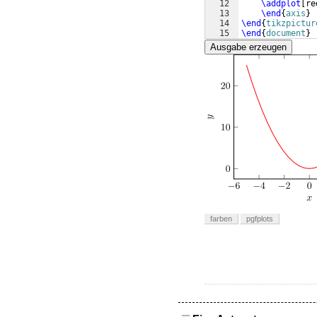
12
\addplot
[
re
13
\end
{
axis
}
14
\end
{
tikzpictur
15
\end
{
document
}
Ausgabe erzeugen
farben
pgfplots