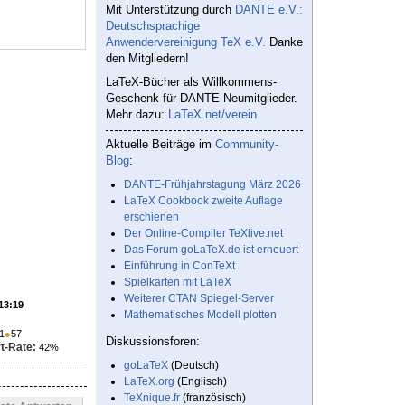
Mit Unterstützung durch
DANTE e.V.:
Deutschsprachige
Anwendervereinigung TeX e.V.
Danke
den Mitgliedern!
LaTeX-Bücher als Willkommens-
Geschenk für DANTE Neumitglieder.
Mehr dazu:
LaTeX.net/verein
Aktuelle Beiträge im
Community-
Blog
:
DANTE-Frühjahrstagung März 2026
LaTeX Cookbook zweite Auflage
erschienen
Der Online-Compiler TeXlive.net
Das Forum goLaTeX.de ist erneuert
Einführung in ConTeXt
Spielkarten mit LaTeX
Weiterer CTAN Spiegel-Server
 13:19
Mathematisches Modell plotten
1
●
57
Diskussionsforen:
t-Rate:
42%
goLaTeX
(Deutsch)
LaTeX.org
(Englisch)
TeXnique.fr
(französisch)