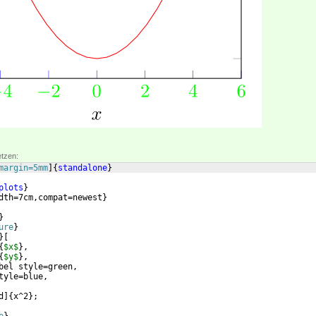
etzen:
margin=5mm
]
{
standalone
}
plots
}
dth=7cm,compat=newest
}
}
ure
}
}
[
{
$x$
}
,
{
$y$
}
,
bel style=green,
tyle=blue,
d
]
{
x^2
}
;