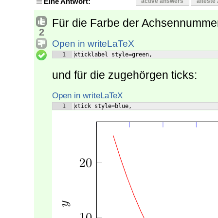
Eine Antwort:
active answers
älteste
Für die Farbe der Achsennummer
2
Open in writeLaTeX
1
xticklabel style=green,
und für die zugehörgen ticks:
Open in writeLaTeX
1
xtick style=blue,