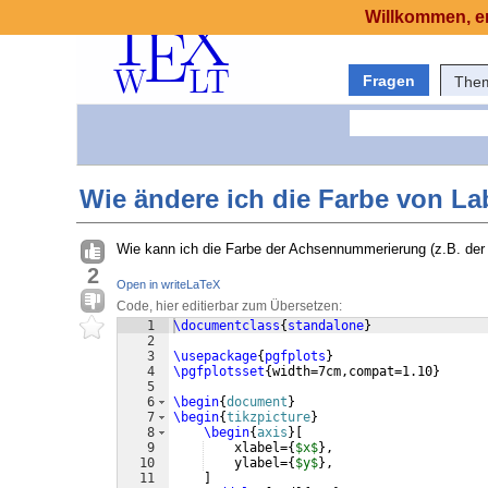
Willkommen, er
Fragen
The
Wie ändere ich die Farbe von La
Wie kann ich die Farbe der Achsennummerierung (z.B. der x
2
Open in writeLaTeX
Code, hier editierbar zum Übersetzen:
1
\documentclass
{
standalone
}
2
3
\usepackage
{
pgfplots
}
4
\pgfplotsset
{
width=7cm,compat=1.10
}
5
6
\begin
{
document
}
7
\begin
{
tikzpicture
}
8
\begin
{
axis
}
[
9
    xlabel=
{
$x$
}
,
10
    ylabel=
{
$y$
}
,
11
]