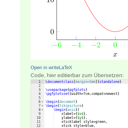
Open in writeLaTeX
Code, hier editierbar zum Übersetzen:
1
\documentclass
[
margin=5mm
]
{
standalone
}
2
3
\usepackage
{
pgfplots
}
4
\pgfplotsset
{
width=7cm,compat=newest
}
5
6
\begin
{
document
}
7
\begin
{
tikzpicture
}
8
\begin
{
axis
}
[
9
    xlabel=
{
$x$
}
,
10
    ylabel=
{
$y$
}
,
11
    xticklabel style=green,
12
    xtick style=blue,