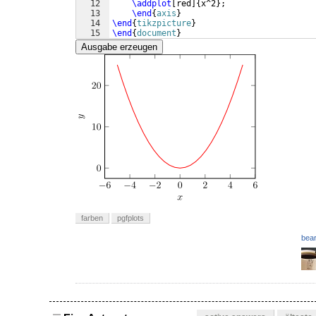
12
\addplot
[
red
]
{
x^2
}
;
13
\end
{
axis
}
14
\end
{
tikzpicture
}
15
\end
{
document
}
Ausgabe erzeugen
farben
pgfplots
bear