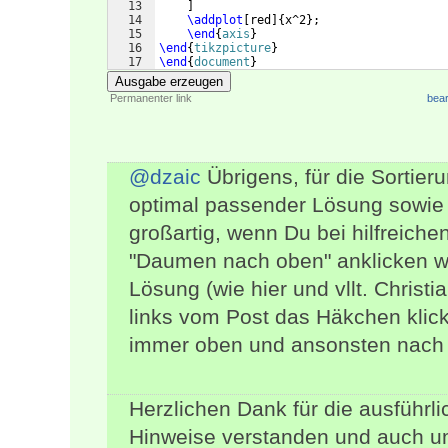
13
]
14
\addplot
[
red
]
{
x^2
}
;
15
\end
{
axis
}
16
\end
{
tikzpicture
}
17
\end
{
document
}
Ausgabe erzeugen
Permanenter link
bear
@dzaic
Übrigens, für die Sortie
optimal passender Lösung sowie 
großartig, wenn Du bei hilfreiche
"Daumen nach oben" anklicken wü
Lösung (wie hier und vllt. Christ
links vom Post das Häkchen klic
immer oben und ansonsten nach G
Herzlichen Dank für die ausführl
Hinweise verstanden und auch u