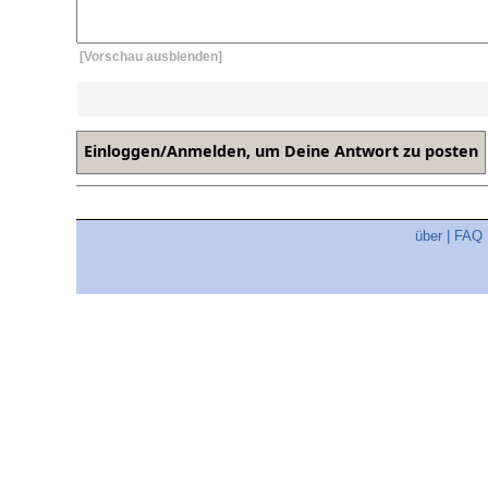
[Vorschau ausblenden]
über
|
FAQ