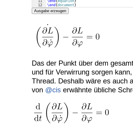
11
\end
{
equation
}
12
\end
{
document
}
Ausgabe erzeugen
Das der Punkt über dem gesamte
und für Verwirrung sorgen kann,
Thread. Deshalb wäre es auch au
von
@cis
erwähnte übliche Schr