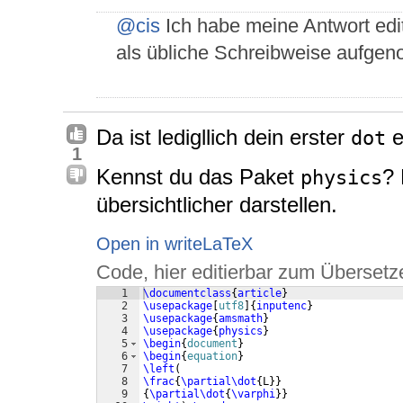
@cis
Ich habe meine Antwort edit
als übliche Schreibweise aufge
Da ist ledigllich dein erster
e
dot
1
Kennst du das Paket
? 
physics
übersichtlicher darstellen.
Open in writeLaTeX
Code, hier editierbar zum Übersetz
1
\documentclass
{
article
}
2
\usepackage
[
utf8
]
{
inputenc
}
3
\usepackage
{
amsmath
}
4
\usepackage
{
physics
}
5
\begin
{
document
}
6
\begin
{
equation
}
7
\left
(
8
\frac
{
\partial\dot
{
L
}}
9
{
\partial\dot
{
\varphi
}}