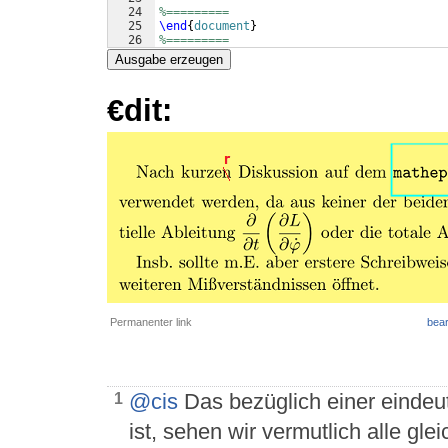
24
%=========
25
\end
{
document
}
26
%=========
Ausgabe erzeugen
€dit:
Permanenter link
bear
@cis
Das bezüglich einer einde
1
ist, sehen wir vermutlich alle glei