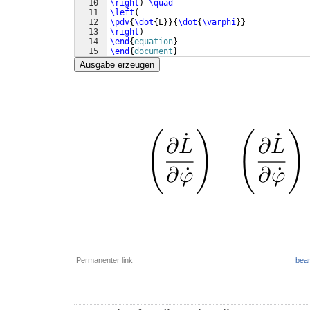
10
\right
)
\quad
11
\left
(
12
\pdv
{
\dot
{
L
}}
{
\dot
{
\varphi
}}
13
\right
)
14
\end
{
equation
}
15
\end
{
document
}
Ausgabe erzeugen
Permanenter link
bear