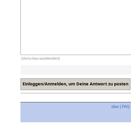
[Vorschau ausblenden]
über
|
FAQ