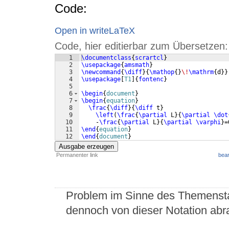
Code:
Open in writeLaTeX
Code, hier editierbar zum Übersetzen:
1
\documentclass
{
scrartcl
}
2
\usepackage
{
amsmath
}
3
\newcommand
{
\diff
}
{
\mathop
{
}
\!
\mathrm
{
d
}}
4
\usepackage
[
T1
]
{
fontenc
}
5
6
\begin
{
document
}
7
\begin
{
equation
}
8
\frac
{
\diff
}
{
\diff
 t
}
9
\left
(
\frac
{
\partial
 L
}
{
\partial
\dot
10
    -
\frac
{
\partial
 L
}
{
\partial
\varphi
}
=
11
\end
{
equation
}
12
\end
{
document
}
Ausgabe erzeugen
Permanenter link
bear
Problem im Sinne des Themenstar
dennoch von dieser Notation abra