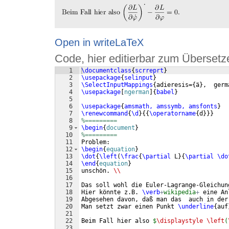
Open in writeLaTeX
Code, hier editierbar zum Übersetz
1
\documentclass
{
scrreprt
}
2
\usepackage
{
selinput
}
3
\SelectInputMappings
{
adieresis=
{
ä
}
,  germ
4
\usepackage
[
ngerman
]
{
babel
}
5
6
\usepackage
{
amsmath, amssymb, amsfonts
}
7
\renewcommand
{
\d
}
{{
\operatorname
{
d
}}}
8
%=========
9
\begin
{
document
}
10
%=========
11
Problem: 
12
\begin
{
equation
}
13
\dot
{
\left
(
\frac
{
\partial
 L
}
{
\partial
\do
14
\end
{
equation
}
15
unschön. 
\\
16
17
Das soll wohl die Euler-Lagrange-Gleichun
18
Hier könnte z.B. 
\verb
+
wikipedia
+
 eine An
19
Abgesehen davon, daß man das  auch in der
20
Man setzt zwar einen Punkt 
\underline
{
auf
21
22
Beim Fall hier also 
$
\displaystyle
\left
(
23