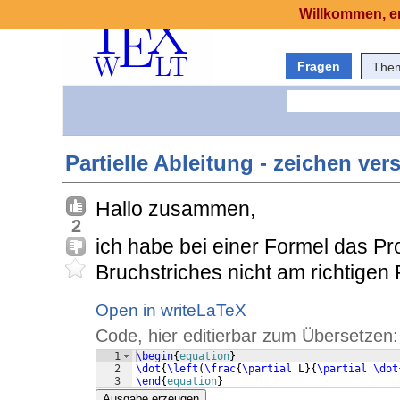
Willkommen, er
Fragen
The
Partielle Ableitung - zeichen ver
Hallo zusammen,
2
ich habe bei einer Formel das Pr
Bruchstriches nicht am richtigen P
Open in writeLaTeX
Code, hier editierbar zum Übersetzen:
1
\begin
{
equation
}
2
\dot
{
\left
(
\frac
{
\partial
 L
}
{
\partial
\dot
3
\end
{
equation
}
Ausgabe erzeugen