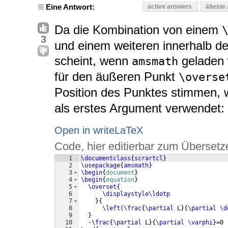
Eine Antwort:
active answers
älteste
Da die Kombination von einem
3
und einem weiteren innerhalb de
scheint, wenn
geladen w
amsmath
für den äußeren Punkt
\overse
Position des Punktes stimmen, 
als erstes Argument verwendet:
Open in writeLaTeX
Code, hier editierbar zum Übersetz
1
\documentclass
{
scrartcl
}
2
\usepackage
{
amsmath
}
3
\begin
{
document
}
4
\begin
{
equation
}
5
\overset
{
6
\displaystyle\ldotp
7
}
{
8
\left
(
\frac
{
\partial
 L
}
{
\partial
\d
9
}
10
  -
\frac
{
\partial
 L
}
{
\partial
\varphi
}
=0