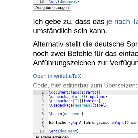
10
\end
{
document
}
Ausgabe erzeugen
Ich gebe zu, dass das
je nach T
umständlich sein kann.
Alternativ stellt die deutsche 
noch zwei Befehle für das einfa
Anführungszeichen zur Verfügu
Open in writeLaTeX
Code, hier editierbar zum Übersetzen:
1
\documentclass
{
scrartcl
}
2
\usepackage
[
utf8
]
{
inputenc
}
3
\usepackage
[
T1
]
{
fontenc
}
4
\usepackage
[
ngerman
]
{
babel
}
5
6
\begin
{
document
}
7
8
Einfache 
\glq
 Anführungszeichen
\grq
{
}
 sin
9
10
\end
{
document
}
Ausgabe erzeugen