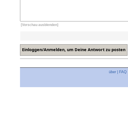
[Vorschau ausblenden]
über
|
FAQ