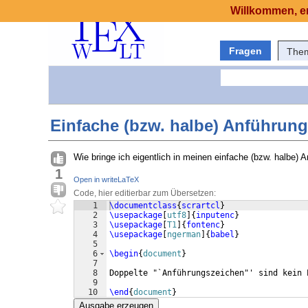
Willkommen, er
Fragen
The
Einfache (bzw. halbe) Anführun
Wie bringe ich eigentlich in meinen einfache (bzw. halbe)
1
Open in writeLaTeX
Code, hier editierbar zum Übersetzen:
1
\documentclass
{
scrartcl
}
2
\usepackage
[
utf8
]
{
inputenc
}
3
\usepackage
[
T1
]
{
fontenc
}
4
\usepackage
[
ngerman
]
{
babel
}
5
6
\begin
{
document
}
7
8
Doppelte "`Anführungszeichen"' sind kein 
9
10
\end
{
document
}
Ausgabe erzeugen