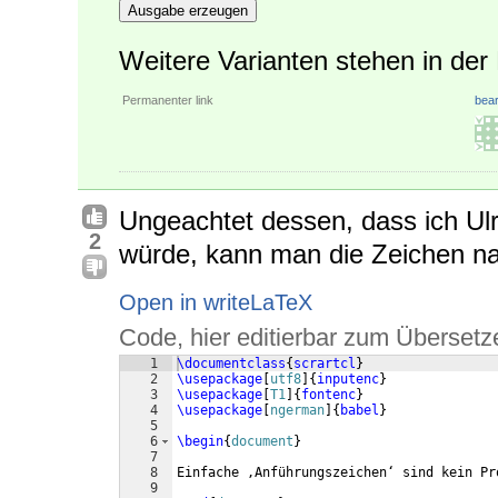
Ausgabe erzeugen
Weitere Varianten stehen in de
Permanenter link
bear
Ungeachtet dessen, dass ich Ul
2
würde, kann man die Zeichen na
Open in writeLaTeX
Code, hier editierbar zum Übersetz
1
\documentclass
{
scrartcl
}
2
\usepackage
[
utf8
]
{
inputenc
}
3
\usepackage
[
T1
]
{
fontenc
}
4
\usepackage
[
ngerman
]
{
babel
}
5
6
\begin
{
document
}
7
8
Einfache ‚Anführungszeichen‘ sind kein Pr
9