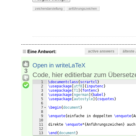
zeichendarstellung
anführungszeichen
Eine Antwort:
active answers
älteste
Open in writeLaTeX
3
Code, hier editierbar zum Übersetz
1
\documentclass
{
scrartcl
}
2
\usepackage
[
utf8
]
{
inputenc
}
3
\usepackage
[
T1
]
{
fontenc
}
4
\usepackage
[
ngerman
]
{
babel
}
5
\usepackage
[
autostyle
]
{
csquotes
}
6
7
\begin
{
document
}
8
9
\enquote
{
einfache in doppelten 
\enquote
{
A
10
11
direkte 
\enquote
*
{
Anführungszeichen
}
 auch
12
13
\end
{
document
}